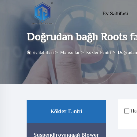
Ev Səhifəsi
Doğrudan bağlı Roots f
Ev Səhifəsi
>
Məhsullar
>
Kökler Fəniri
>
Doğrudan 
Ha
Kökler Fəniri
Suspendirovанный Blower