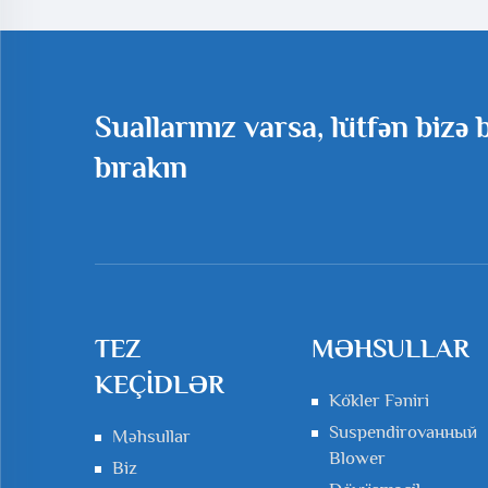
Doğ
Suallarınız varsa, lütfən bizə 
bırakın
TEZ
MƏHSULLAR
KEÇIDLƏR
Kökler Fəniri
Suspendirovанный
Məhsullar
Blower
Biz