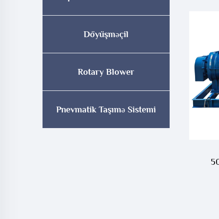
Döyüşməçil
Rotary Blower
Pnevmatik Taşımə Sistemi
5
El