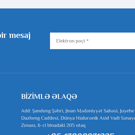
rudan Başlanğıc Turbo
Duvakçısı
bir mesaj
BIZIMLƏ ƏLAQƏ
Add: Şandong Şəhri, Jinan Mədəniyyət Sahəsi, Juyehe
Dazheng Caddesi, Dünya Hialuronik Asid Vadi Sənay
Zonası, 6-ci binadaki 205 otaq