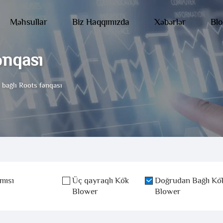
Məhsullar
Biz Haqqımızda
Xəbərlər
Blo
ənqası
bağlı Roots fənqası
mısı
Üç qayraqlı Kök
Doğrudan Bağlı Kö
Blower
Blower