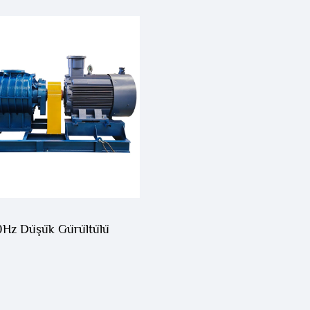
0Hz Düşük Gürültülü
ektrikli Duvakçı üçün