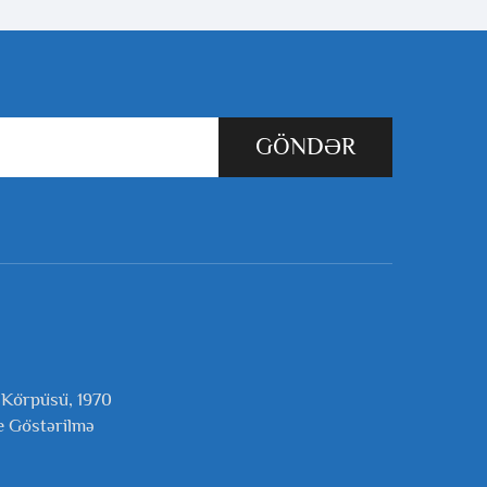
GÖNDƏR
 Körpüsü, 1970
e Göstərilmə