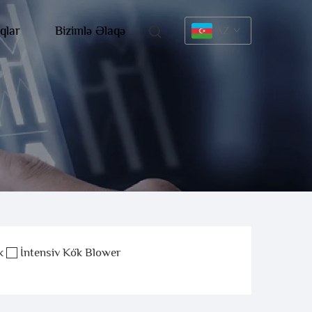
qlar
Bizimlə Əlaqə
AZ
k
İntensiv Kök Blower