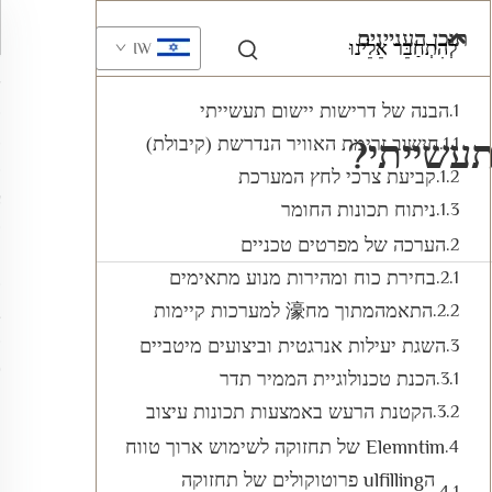
תוכן העניינים
לְהִתְחַבֵּר אֵלֵינוּ
IW
הבנה של דרישות יישום תעשייתי
תעשייתי?
חישוב זרימת האוויר הנדרשת (קיבולת)
קביעת צרכי לחץ המערכת
ניתוח תכונות החומר
הערכה של מפרטים טכניים
בחירת כוח ומהירות מנוע מתאימים
התאמהמתוך מח濠 למערכות קיימות
השגת יעילות אנרגטית וביצועים מיטביים
הכנת טכנולוגיית הממיר תדר
הקטנת הרעש באמצעות תכונות עיצוב
Elemntim של תחזוקה לשימוש ארוך טווח
הulfilling פרוטוקולים של תחזוקה