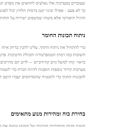
שעובדים במערכות אלו נאלצים להתאים את מפרט המ
כך לא פעם - אפילו שינוי קטן ברמות הלחץ יכול לפגו
תרגיל תיאורטי אלא משהו שמשפיע ישירות על תחזוקת 
ניתוח תכונות החומר
כדי להתחיל את ניתוח התווך, עלינו להבין בדיוק איזה
חשובות כמו רמות הטמפרטורה ותכולת הרטיבות. פרט
כראוי. קחו למשל גזים קורוזיביים — לרוב הם מחייבי
מערכות קירור נוספות הופכות להיות הכרח כדי לשמור
לתכונות התווך כדי להבטיח שהמדחסים יעבדו היטב לאו
בחירת כוח ומהירות מנוע מתאימים
השגת הכוח והמהירות הנכונות של המנוע עושה את כ