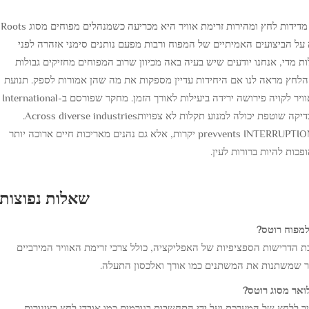
שמירה על תפקודים חשובים כמו קריאות טמפרטורה, מדידות לחץ ומהירות זרימת אוויר היא מכריעה כשמנהלים מפוחים מסוג Roots
ל הביצועים האמיתיים של המפוח ורבות מפעם נותנים סימני אזהרה לפני
די, אנחנו יודעים שיש בעיה באה מכיוון שרוב המפוחים מחזיקים גבולות
הלחץ מראה לנו אם היחידות עדיין מספקות את מה שהן אמורות לספק. תנועת
האוויר במערכת היא חשובה מאוד גם כן, שכן זרימת אוויר לקויה פירושה ירידה ביעילות לאורך הזמן. מחקר שפורסם ב-International
Journal of Industrial Engineering הדגים עד כמה בדיקה שוטפת יכולה למנוע תקלות לא צפויותAcross diverse industries.
מפעילים שממשיכים לבצע בדיקות שגרה לא רק מ prevvents INTERRUPTIONS יקרות, אלא גם נהנים מאריכות חיים ארוכה יותר
ות להיות ברורות לעין.
שאלות נפוצות
למפוח רוטס?
ת הדרישות הספציפיות של האפליקציה, כולל צרכי זרימת האוויר המירביים
ויר שמשתנות את המשתנים כמו אורך ואלכסון התעלה.
ואר מסוג רוטס?
יר ללחץ של המערכת ועל ידי התחשבות בגורמים כמו אובדן לחץ בצינורות