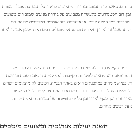
ם קודם. כאשר כוח המנוע ומהירות מתאימים כראוי, כל המערכת פועלת בצורה
זמן. רוב הסטנדרטים בתעשייה מצביעים על בחירת מנועים שמגבירים ביצועים
 שחברות כמו אטלס קופקו או אינגרסול רנד אומרים במדריכים שלהם הם
ת החשמל זה לא רק תיאוריה גם מנהלי מפעלים רבים ראו חיסכון אמיתי לאחר
יבים הקיימים, כדי להבטיח תפקוד מיטבי. בעת בחינה של תאימות, יש
תקנה והאם הוא מתאים לצינורות הקיימות לפני קנייה. התאמה טובה פירושה
ת. כפי שמומחים במתכנתים רואים באתר הבנייה, רכיבים לא מתאימים יוצרים
עד לכשלים מוחלטים במערכת. רוב הטכנאים המנוסים יאמרו לכל מי שמוכן
להקשיב שבחינה מקדימה של פריטים אלו משתלמת מאוד. זה חוסך כסף לאורך זמן על ידי prevnta של עבודות התאמה יקרות
 על רכיבים אחרים.
השגת יעילות אנרגטית וביצועים מיטביים