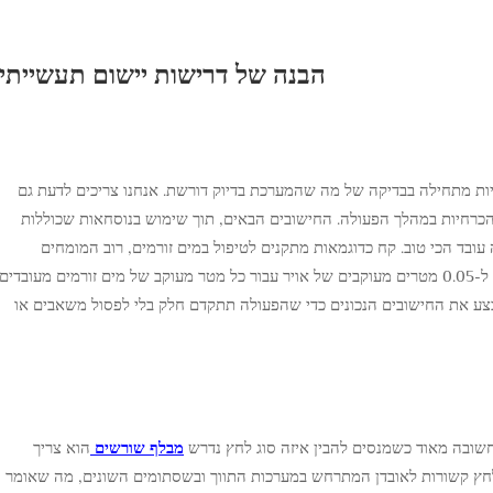
הבנה של דרישות יישום תעשייתי
ות מתחילה בבדיקה של מה שהמערכת בדיוק דורשת. אנחנו צריכים לדעת גם
 הכרחיות במהלך הפעולה. החישובים הבאים, תוך שימוש בנוסחאות שכוללות
 עובד הכי טוב. קח כדוגמאות מתקנים לטיפול במים זורמים, רוב המומחים
מתבססים על כלל אצבע המציע איפה שהוא בין 0.03 ל-0.05 מטרים מעוקבים של אויר עבור כל מטר מעוקב של מים זורמים מעובדים
בצע את החישובים הנכונים כדי שהפעולה תתקדם חלק בלי לפסול משאבים או
חשובה מאוד כשמנסים להבין איזה סוג לחץ נדרש
מבלף שורשים
הוא צריך
הלחץ קשורות לאובדן המתרחש במערכות התווך ובשסתומים השונים, מה שאומר