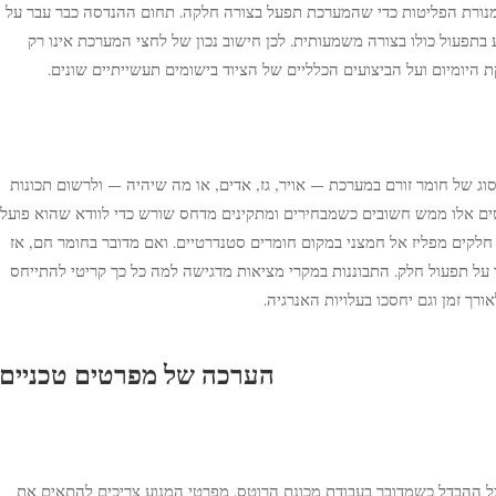
נורת הפליטות כדי שהמערכת תפעל בצורה חלקה. תחום ההנדסה כבר עבר על
ע בתפעול כולו בצורה משמעותית. לכן חישוב נכון של לחצי המערכת אינו רק
היומיום ועל הביצועים הכלליים של הציוד בישומים תעשייתיים שונים.
 סוג של חומר זורם במערכת — אויר, גז, אדים, או מה שיהיה — ולרשום תכונות
ים אלו ממש חשובים כשמבחירים ומתקינים מדחס שורש כדי לוודא שהוא פועל
ם חלקים מפליז אל חמצני במקום חומרים סטנדרטיים. ואם מדובר בחומר חם, אז
 על תפעול חלק. התבוננות במקרי מציאות מדגישה למה כל כך קריטי להתייחס
רך זמן וגם יחסכו בעלויות האנרגיה.
הערכה של מפרטים טכניים
ל ההבדל כשמדובר בעבודת מכונת הרוטס. מפרטי המנוע צריכים להתאים את