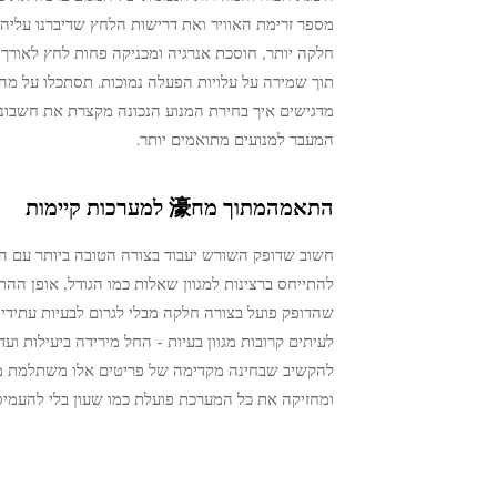
מספר זרימת האוויר ואת דרישות הלחץ שדיברנו עליה
חלקה יותר, חוסכת אנרגיה ומכניקה פחות לחץ לאורך 
תוך שמירה על עלויות הפעלה נמוכות. תסתכלו על מה
מדגישים איך בחירת המנוע הנכונה מקצרת את חשבונו
המעבר למנועים מתואמים יותר.
התאמהמתוך מח濠 למערכות קיימות
חשוב שדופק השורש יעבוד בצורה הטובה ביותר עם הרכ
להתייחס ברצינות למגוון שאלות כמו הגודל, אופן הה
שהדופק פועל בצורה חלקה מבלי לגרום לבעיות עתידיו
לעיתים קרובות מגוון בעיות - החל מירידה ביעילות ו
ומחזיקה את כל המערכת פועלת כמו שעון בלי להעמיס