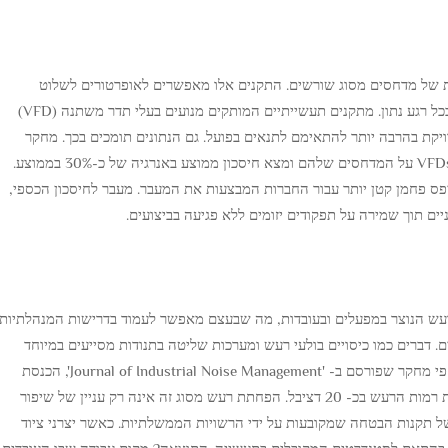
ית של מדחסים מסוג שורשים. התקנים אלו מאפשרים לאופרטורים לשלוט
במהירות המדחס בהתאם לצורך בפועל של המערכת בכל רגע נתון. מתקנים תעשייתיים המותקים מנועים בעלי תדר משתנה (VFD)
יקת בהרבה יותר להתאימם לתנאים בפועל. גם הנתונים תומכים בכך. מחקר
מקרי עדכני בחן מספר מפעלים ייצור המשתמשים ב-VFDs על המדחסים שלהם ומצא חיסכון ממוצע באנרגיה של כ-30% בממוצע.
ס פחמן קטן יותר עבור החברות המבצעות את המעבר. מעבר לחיסכון הכספי,
רניים תוך שמירה על תפקודים יזומים ללא פגיעה בביצועים.
עש הנוצר במפעלים ובעובדות, מה שבעצם מאפשר לעמוד בדרישות המנהלתיות
. דברים כמו כיסויים בולעי רעש ומערכות שליטה בתנודות מסייעים במיוחד
להפחית את הרעש שנוצר על ידי מדחסי שורשים. על פי מחקר שפורסם ב- 'Journal of Industrial Noise Management', הכנסת
מדחסים אלו לתאים מבודדים קולית יכולה להפחית את רמות הרעש בכ- 20 דציבל. הפחתת רעש מסוג זה אינה רק עניין של שיפור
ל תקנות הבטחה שמקובעות על ידי הרשויות הממשלתיות. כאשר יצרני ציוד