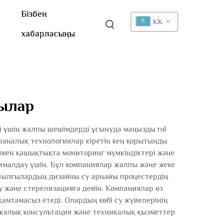
Бізбен
KK
хабарласыңы
шылар
і үшін жалпы шешімдерді ұсынуда маңызды rol
раналық технологиялар кіретін кең қорытынды
лкен қашықтықта мониторинг мүмкіндіктері және
малдау үшін. Бұл компаниялар жалпы және жеке
ұрылғылардың дизайны су арнайы процестердің
у және стерелизацияға дейін. Компаниялар өз
амтамасыз етеді. Олардың көбі су жүйелерінің
икалық консультация және техникалық қызметтер