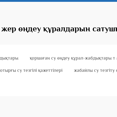
 жер өңдеу құралдарын сату
бдықтары
қоршаған су өңдеу құрал-жабдықтары т
отырғы су тезгілі қажеттілері
жабайлы су тезгіту 