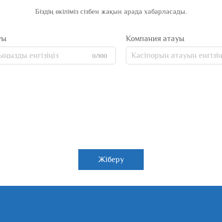
Біздің өкіліміз сізбен жақын арада хабарласады.
уы
Компания атауы
0/100
Жіберу