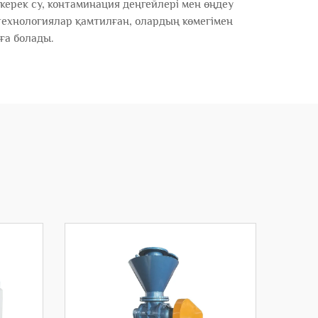
 керек су, контаминация деңгейлері мен өңдеу
 технологиялар қамтилған, олардың көмегімен
уға болады.