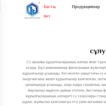
Басты
Продукциялар
бет
сұлу
Су арнайы құрылғыларының өзгеші жеке түрле
атады. Бұл компаниялар фильтрация жүйелері
құрылғылар ұсынады. Кез келген уақыттағы су 
энергиясына жеңіл құрылғылар қамтилған, опт
шешімдерді ұсынады, олар өзара санайлық, ш
барлығын өңдеуге дайын етілген, бастапқы ф
құрылғыларының әлемдегі су тазаулары станда
дұрыс жұмысын қамтамасыз ету үшін қосымша қы