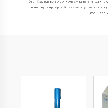
бар. Құрылғылар әртүрлі су көзінің өңдеуін 
талаптары әртүрлі. Кез келген уақыттағы жү
көршілес қ