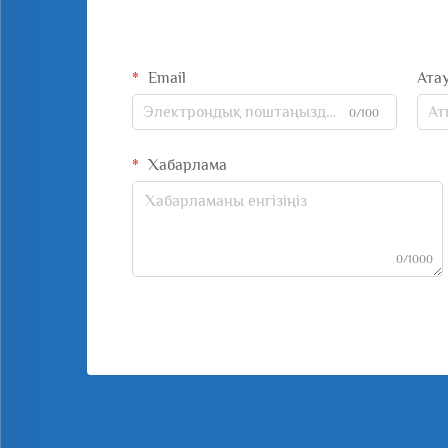
Email
Ата
0/100
Хабарлама
0/1000