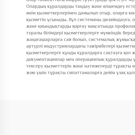
Олардың құралдарды таңдау және өлшемдеу есте
өнім қызметкерлерімен дамылып отыр, оларға кон
қызметін ұсынады, бұл системаны дизайндауға, о
және қиындықтарды қорғау мақсатында профила
туралы білімдері қызметкерлерге мүмкіндік бер
жаңағашарларға сай болып, системалық жұмысқа
әртүрлі индустриялардағы тәжірибелері қызметк
қызметкерлерге құнды құралдарға сақтауға қол
документациялар мен операциялық құралдарды ұс
тексеру қызметтерін және нәтижелерді тұрақты ө
жою үшін тұрақты сипаттамаларға дейін ұзақ қ