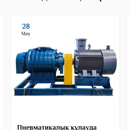
28
May
Пневматикалық құлауда