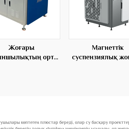
Жоғары
Магнеттік
ыншылықтың орта
суспензиялық жо
сындағы сталдық
басыншылықтың
риалдан жасалған
электр қорығ
ектр аерасиялық
бойынша
емігіші
центрифугалық
ушылары көптеген плюстар береді, олар су басқару проекттер
мкіндік беретін толық «turnkey» шешімдерін ұсынады, ол им