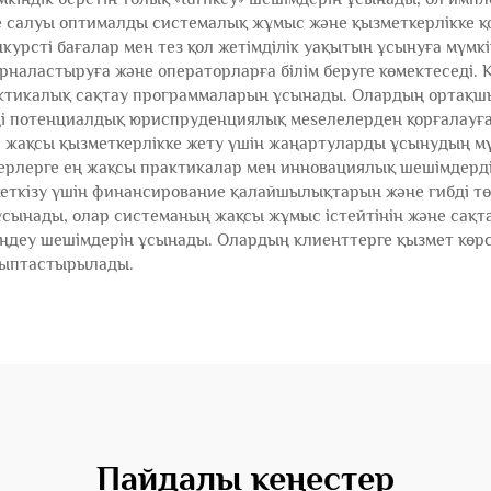
 салуы оптималды системалық жұмыс және қызметкерлікке қо
курсті бағалар мен тез қол жетімділік уақытын ұсынуға мүмкі
рналастыруға және операторларға білім беруге көмектеседі. 
ктикалық сақтау программаларын ұсынады. Олардың ортақш
еді потенциалдық юриспруденциялық мeseлелерден қорғалауғ
 жақсы қызметкерлікке жету үшін жаңартуларды ұсынудың м
ерлерге ең жақсы практикалар мен инновациялық шешімдерді 
 жеткізу үшін финансирование қалайшылықтарын және гибді 
ынады, олар системаның жақсы жұмыс істейтінін және сақта
ңдеу шешімдерін ұсынады. Олардың клиенттерге қызмет көрсе
алыптастырылады.
Пайдалы кеңестер