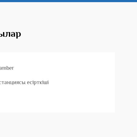
шылар
 amber
станциясы есірткіші