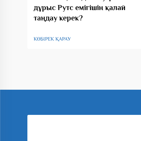
дұрыс Рутс емігішін қалай
таңдау керек?
КӨБІРЕК ҚАРАУ