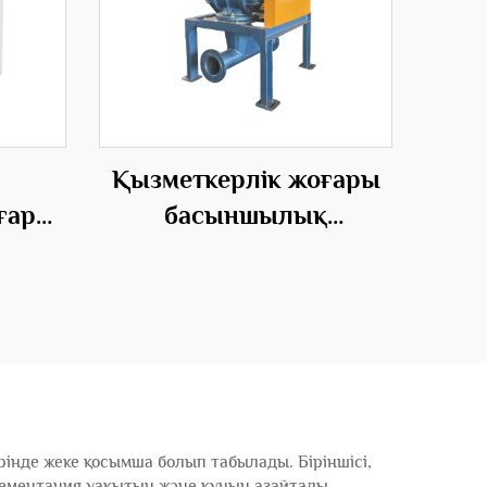
Қызметкерлік жоғары
ғары
басыншылық
 AC
ротациялық беріктіруші
ы
вентиляторлары үшін
тиімді қозғалтудың
 OEM
шешімдері
інде жеке қосымша болып табылады. Біріншісі,
плементация уақытын және құнын азайтады.