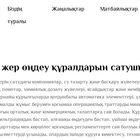
Біздің
Жаңалықтар
Матбайлықтар
туралы
 жер өңдеу құралдарын сату
рін сатудағы компаниялар, су тазарту және басқару жүйелер
, помптар, химиялық дозалу жүйелері, ясайдықтар және мемб
арнайы құрылғыларда қолданбалы автоматика элементтері, ү
ималды жұмыс берумен қосымша операциялық траттарды мини
ағын орталық және коммерциялық талаптарға сай болады. Қ
ильтрациядан бастап, алғашқы өңдеуден бастап, үшінші өңде
рттары мен көршілес қоғамдық регламенттерге сай болуын қ
зметтерді ұсынады, олардың ішінде құруға көмектесу, техн