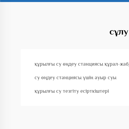
сұлу
құрылғы су өңдеу станциясы құрал-жа
су өңдеу станциясы үшін ауыр суы
құрылғы су тезгіту есірткіштері