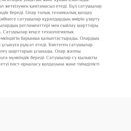
л жеткізумен қамтамасыз етеді. Бұл сатушылар
ндік береді. Олар толық техникалық қолдау
Көбінесе сатушылар құралдардың өмірін ұзарту
ылардың регламенттері мен сыйлау шарттары
а. Сатушылар кеңсе технологиялық
үмкіндігін барынша қалыптастырады. Олардың
ұсынуға рұқсат етеді. Көптеген сатушылар
төлеу шарттарын ұсынады. Олар жалпы
уға мүмкіндік береді. Сатушылар су қылықты
туі пост-орналасу қолдауына және тиімділікті