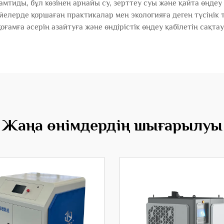
қамтиды, бұл көзінен арнайы су, зерттеу суы және қайта өңдеу
йелерде қоршаған практикалар мен экологияға деген түсінік
оғамға әсерін азайтуға және өндірістік өңдеу қабілетін сақта
Жаңа өнімдердің шығарылуы