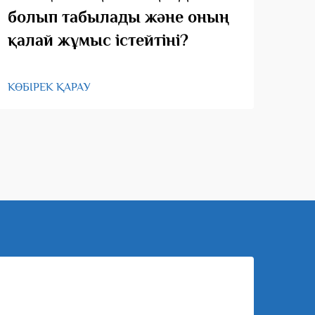
болып табылады және оның
қо
қалай жұмыс істейтіні?
КӨБІ
КӨБІРЕК ҚАРАУ