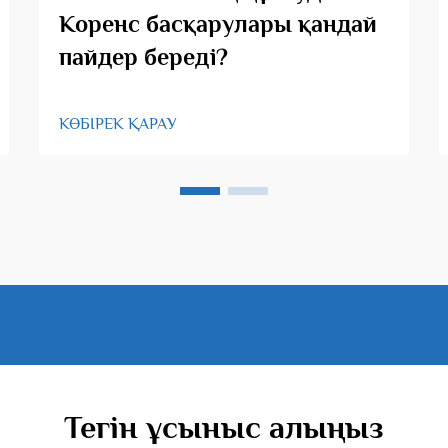
Коренс басқарулары қандай
пайдер береді?
КӨБІРЕК ҚАРАУ
Тегін ұсыныс алыңыз