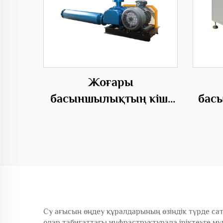
Жоғары
басыншылықтың кіші
бас
электр өнімдері
ба
бойынша маңызды үш
мате
бұрышты Рутс емігіші
эл
Су ағысын өңдеу құралдарының өзіндік түрде сат
олар табиғаттағы инфраструктурада іріктеуге мү