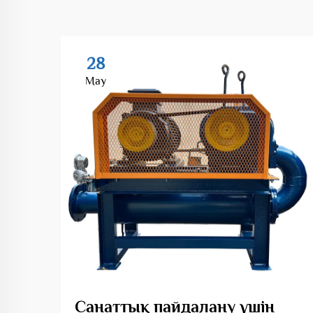
28
May
Санаттық пайдалану үшін