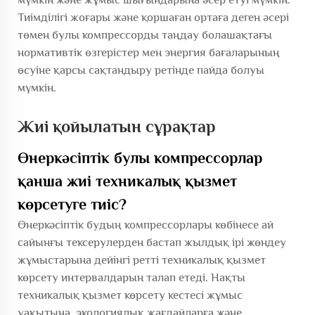
Тиімділігі жоғары және қоршаған ортаға деген әсері
төмен булы компрессорды таңдау болашақтағы
нормативтік өзгерістер мен энергия бағаларының
өсуіне қарсы сақтандыру ретінде пайда болуы
мүмкін.
Жиі қойылатын сұрақтар
Өнеркәсіптік булы компрессорлар
қанша жиі техникалық қызмет
көрсетуге тиіс?
Өнеркәсіптік будың компрессорлары көбінесе ай
сайынғы тексерулерден бастап жылдық ірі жөндеу
жұмыстарына дейінгі ретті техникалық қызмет
көрсету интервалдарын талап етеді. Нақты
техникалық қызмет көрсету кестесі жұмыс
уақытына, экологиялық жағдайларға және