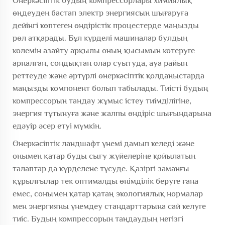
Өнеркәсіптік будың компрессорлары химиялық
өңдеуден бастап электр энергиясын шығаруға
дейінгі көптеген өндірістік процестерде маңызды
рөл атқарады.
Бұл күрделі машиналар
булдың
көлемін азайту арқылы оның қысымын көтеруге
арналған, сондықтан олар суытуда, ауа райын
реттеуде және әртүрлі өнеркәсіптік қолданыстарда
маңызды компонент болып табылады. Тиісті будың
компрессорын таңдау жұмыс істеу тиімділігіне,
энергия тұтынуға және жалпы өндіріс шығындарына
едәуір әсер етуі мүмкін.
Өнеркәсіптік ландшафт үнемі дамып келеді және
онымен қатар буды сығу жүйелеріне қойылатын
талаптар да күрделене түсуде. Қазіргі заманғы
құрылғылар тек оптималды өнімділік беруге ғана
емес, сонымен қатар қатаң экологиялық нормалар
мен энергияны үнемдеу стандарттарына сай келуге
тиіс. Будың компрессорын таңдаудың негізгі