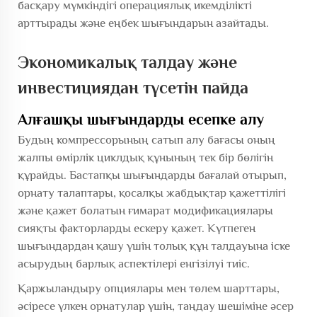
басқару мүмкіндігі операциялық икемділікті
арттырады және еңбек шығындарын азайтады.
Экономикалық талдау және
инвестициядан түсетін пайда
Алғашқы шығындарды есепке алу
Будың компрессорының сатып алу бағасы оның
жалпы өмірлік циклдық құнының тек бір бөлігін
құрайды. Бастапқы шығындарды бағалай отырып,
орнату талаптары, қосалқы жабдықтар қажеттілігі
және қажет болатын ғимарат модификациялары
сияқты факторларды ескеру қажет. Күтпеген
шығындардан қашу үшін толық құн талдауына іске
асырудың барлық аспектілері енгізілуі тиіс.
Қаржыландыру опциялары мен төлем шарттары,
әсіресе үлкен орнатулар үшін, таңдау шешіміне әсер