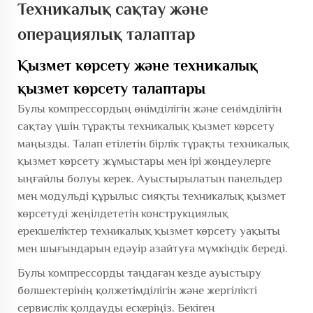
Техникалық сақтау және
операциялық талаптар
Қызмет көрсету және техникалық
қызмет көрсету талаптары
Булы компрессордың өнімділігін және сенімділігін
сақтау үшін тұрақты техникалық қызмет көрсету
маңызды. Талап етілетін бірлік тұрақты техникалық
қызмет көрсету жұмыстары мен ірі жөндеулерге
ыңғайлы болуы керек. Ауыстырылатын панельдер
мен модульді құрылыс сияқты техникалық қызмет
көрсетуді жеңілдететін конструкциялық
ерекшеліктер техникалық қызмет көрсету уақыты
мен шығындарын едәуір азайтуға мүмкіндік береді.
Булы компрессорды таңдаған кезде ауыстыру
бөлшектерінің қолжетімділігін және жергілікті
сервислік қолдауды ескеріңіз. Бекіген