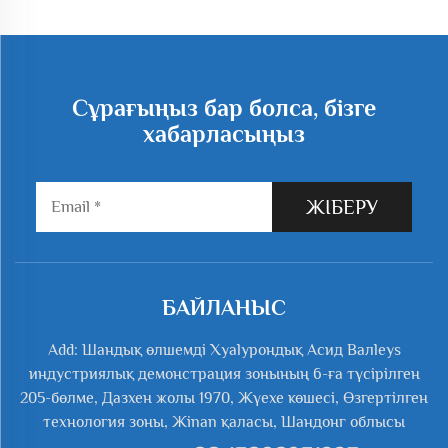
Сұрағыңыз бар болса, бізге
хабарласыңыз
ЖІБЕРУ
БАЙЛАНЫС
Add: Шандық өлшемді Хyalурондық Асид Валleys
индустриялық демонстрация зонының 6-ға түсірілген
205-бөлме, Дазхен жолы 1970, Жүехе көшесі, Өзгертілген
технология зоны, Жinan қаласы, Шандонг облысы