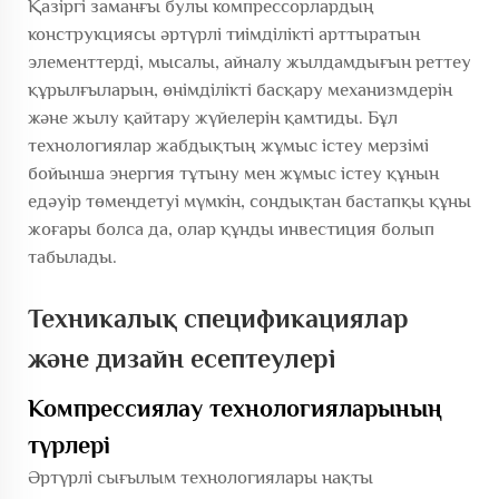
Қазіргі заманғы булы компрессорлардың
конструкциясы әртүрлі тиімділікті арттыратын
элементтерді, мысалы, айналу жылдамдығын реттеу
құрылғыларын, өнімділікті басқару механизмдерін
және жылу қайтару жүйелерін қамтиды. Бұл
технологиялар жабдықтың жұмыс істеу мерзімі
бойынша энергия тұтыну мен жұмыс істеу құнын
едәуір төмендетуі мүмкін, сондықтан бастапқы құны
жоғары болса да, олар құнды инвестиция болып
табылады.
Техникалық спецификациялар
және дизайн есептеулері
Компрессиялау технологияларының
түрлері
Әртүрлі сығылым технологиялары нақты