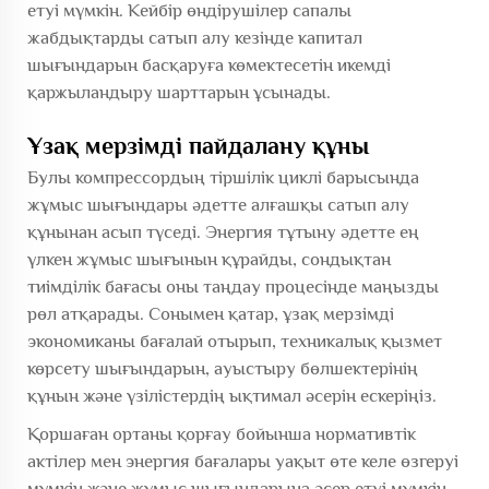
етуі мүмкін. Кейбір өндірушілер сапалы
жабдықтарды сатып алу кезінде капитал
шығындарын басқаруға көмектесетін икемді
қаржыландыру шарттарын ұсынады.
Ұзақ мерзімді пайдалану құны
Булы компрессордың тіршілік циклі барысында
жұмыс шығындары әдетте алғашқы сатып алу
құнынан асып түседі. Энергия тұтыну әдетте ең
үлкен жұмыс шығынын құрайды, сондықтан
тиімділік бағасы оны таңдау процесінде маңызды
рөл атқарады. Сонымен қатар, ұзақ мерзімді
экономиканы бағалай отырып, техникалық қызмет
көрсету шығындарын, ауыстыру бөлшектерінің
құнын және үзілістердің ықтимал әсерін ескеріңіз.
Қоршаған ортаны қорғау бойынша нормативтік
актілер мен энергия бағалары уақыт өте келе өзгеруі
мүмкін және жұмыс шығындарына әсер етуі мүмкін.