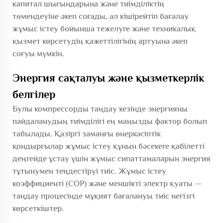
капитал шығындарына және тиімділіктің
төмендеуіне әкеп соғады, ал кішірейтіп бағалау
жұмыс істеу бойынша тежелуге және техникалық
қызмет көрсетудің қажеттілігінің артуына әкеп
соғуы мүмкін.
Энергия сақталуы және қызметкерлік
белгілер
Булы компрессорды таңдау кезінде энергияны
пайдаланудың тиімділігі ең маңызды фактор болып
табылады. Қазіргі заманғы өнеркәсіптік
қондырғылар жұмыс істеу құнын бәсекеге қабілетті
деңгейде ұстау үшін жұмыс сипаттамаларын энергия
тұтынумен теңдестіруі тиіс. Жұмыс істеу
коэффициенті (COP) және меншікті электр қуаты —
таңдау процесінде мұқият бағалануы тиіс негізгі
көрсеткіштер.