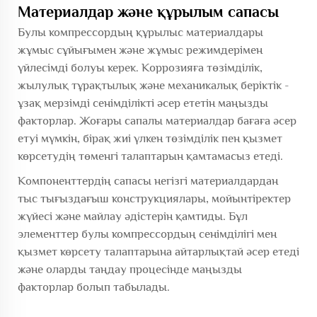
Материалдар және құрылым сапасы
Булы компрессордың құрылыс материалдары
жұмыс сұйығымен және жұмыс режимдерімен
үйлесімді болуы керек. Коррозияға төзімділік,
жылулық тұрақтылық және механикалық беріктік -
ұзақ мерзімді сенімділікті әсер ететін маңызды
факторлар. Жоғары сапалы материалдар бағаға әсер
етуі мүмкін, бірақ жиі үлкен төзімділік пен қызмет
көрсетудің төменгі талаптарын қамтамасыз етеді.
Компоненттердің сапасы негізгі материалдардан
тыс тығыздағыш конструкциялары, мойынтіректер
жүйесі және майлау әдістерін қамтиды. Бұл
элементтер булы компрессордың сенімділігі мен
қызмет көрсету талаптарына айтарлықтай әсер етеді
және оларды таңдау процесінде маңызды
факторлар болып табылады.