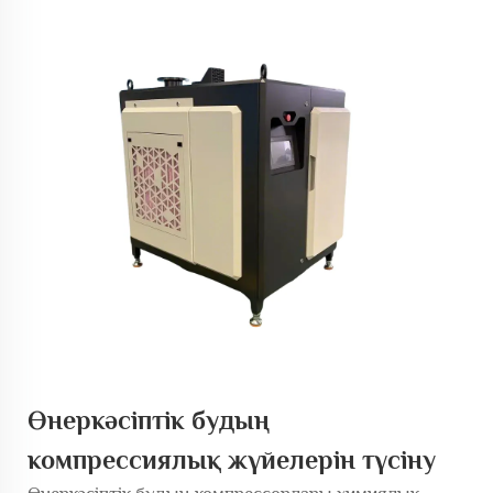
Өнеркәсіптік будың
компрессиялық жүйелерін түсіну