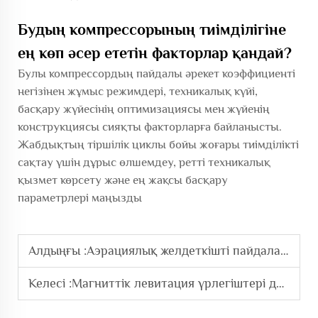
Будың компрессорының тиімділігіне
ең көп әсер ететін факторлар қандай?
Булы компрессордың пайдалы әрекет коэффициенті
негізінен жұмыс режимдері, техникалық күйі,
басқару жүйесінің оптимизациясы мен жүйенің
конструкциясы сияқты факторларға байланысты.
Жабдықтың тіршілік циклы бойы жоғары тиімділікті
сақтау үшін дұрыс өлшемдеу, ретті техникалық
қызмет көрсету және ең жақсы басқару
параметрлері маңызды
Алдыңғы :
Аэрациялық желдеткішті пайдаланудың негізгі артықшылықтары қандай?
Келесі :
Магниттік левитация үрлегіштері дәстүрлі үрлегіштерден немен ерекшеленеді?