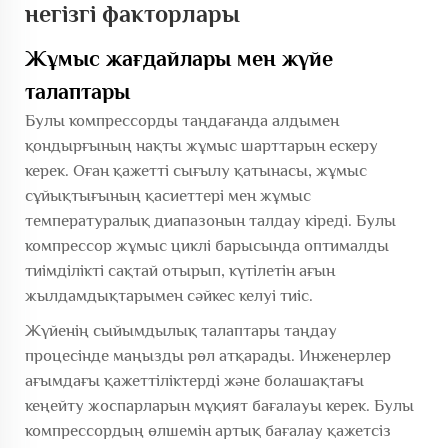
негізгі факторлары
Жұмыс жағдайлары мен жүйе
талаптары
Булы компрессорды таңдағанда алдымен
қондырғының нақты жұмыс шарттарын ескеру
керек. Оған қажетті сығылу қатынасы, жұмыс
сұйықтығының қасиеттері мен жұмыс
температуралық диапазонын талдау кіреді. Булы
компрессор жұмыс циклі барысында оптималды
тиімділікті сақтай отырып, күтілетін ағын
жылдамдықтарымен сәйкес келуі тиіс.
Жүйенің сыйымдылық талаптары таңдау
процесінде маңызды рөл атқарады. Инженерлер
ағымдағы қажеттіліктерді және болашақтағы
кеңейту жоспарларын мұқият бағалауы керек. Булы
компрессордың өлшемін артық бағалау қажетсіз