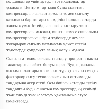
қолданыстар үшін әртүрлі артықшылықтар
ұсынады. Центрге тартқыш буды сығатын
компрессорлар салыстырмалы төмен сығылу
қатынасы бар жоғары өнімділікті қолданыстарда
жақсы жұмыс істейді, ал ішкі ығыстыру типті
компрессорлар, мысалы, винтті немесе спиральды
компрессорлар кішігірім жүйелерде немесе
жоғарырақ сығылу қатынасын қажет ететін
жүйелерде қолдануға лайық болуы мүмкін.
Сығылым технологиясын таңдау процестің нақты
талаптарына сәйкес болуы керек. Будың сапасы,
қысым талаптары және ағын тұрақтылығы сияқты
факторлар сығу технологиясының оптималды
таңдауына әсер етеді. Осы байланыстарды түсіну
таңдалған буды сығатын компрессордың сенімді
және тиімді жұмыс істеуін қамтамасыз етуге
көмектеседі.