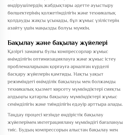
өндірушілердің жабдықтары әдетте ауыстыру
бөлшектерінің қолжетімділігін және техникалық
қолдауды жақсы ұсынады, бұл жұмыс үзілістерін
азайту үшін маңызды болуы мүмкін.
Бақылау және бақылау жүйелері
Қазіргі заманғы булы компрессорлар жұмыс
өнімділігін оптимизациялауға және жұмыс істеу
проблемаларынан қорғауға арналған күрделі
басқару жүйелерін қамтиды. Нақты уақыт
режиміндегі өнімділік бақылауы мен болжамды
техникалық қызмет көрсету мүмкіндіктері сияқты
алдыңғы қатарлы бақылау мүмкіндіктері жұмыс
сенімділігін және тиімділігін едәуір арттыра алады.
Таңдау процесі кезінде өндірістік бақылау
жүйелерімен интеграциялану мүмкіндігі бағалануы
тиіс. Будың компрессорын алыстан бақылау мен