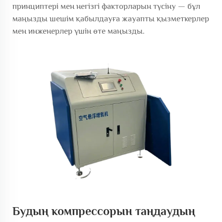
принциптері мен негізгі факторларын түсіну — бұл
маңызды шешім қабылдауға жауапты қызметкерлер
мен инженерлер үшін өте маңызды.
Будың компрессорын таңдаудың