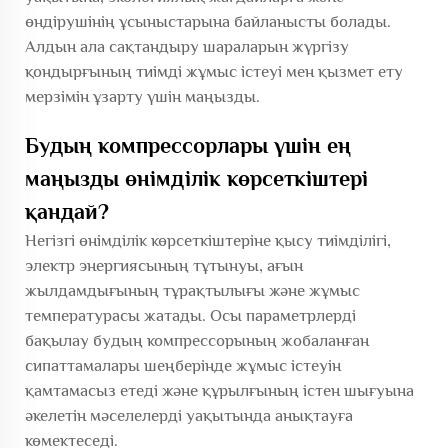
өндірушінің ұсыныстарына байланысты болады.
Алдын ала сақтандыру шараларын жүргізу
қондырғының тиімді жұмыс істеуі мен қызмет ету
мерзімін ұзарту үшін маңызды.
Будың компрессорлары үшін ең
маңызды өнімділік көрсеткіштері
қандай?
Негізгі өнімділік көрсеткіштеріне қысу тиімділігі,
электр энергиясының тұтынуы, ағын
жылдамдығының тұрақтылығы және жұмыс
температурасы жатады. Осы параметрлерді
бақылау будың компрессорының жобаланған
сипаттамалары шеңберінде жұмыс істеуін
қамтамасыз етеді және құрылғының істен шығуына
әкелетін мәселелерді уақытында анықтауға
көмектеседі.