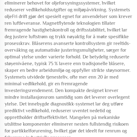
eliminerer behovet for oljeforsyningssystemer, hvilket
reduserer vedlikeholdsutgifter og miljøpåvirkning. Systemets
oljeFri drift gjør det spesielt egnet for anvendelser som krever
ren luftleveranse. Magnetflytende teknologien tillater
fremragende hastighetskontroll og driftsstabilitet, hvilket lar
deg justere luftstrøm og trykk nøyaktig for å møte spesifikke
prosesskrav. Blåserens avanserte kontrollsystem gir reeltids-
overvåking og automatiske justeringsmuligheter, sørger for
optimal ytelse under varierte forhold. De betydelig reduserte
støyenivåene, typisk 75 % lavere enn tradisjonelle blåsere,
skaper en bedre arbeidsmiljø og oppfyller strikte støynormer.
Systemets utvidede tjenesteliv, ofte mer enn 20 år med
minimal vedlikehold, gir en fremragende
investeringsrendement. Den kompakte designet krever
mindre installasjonsrom samtidig som det leverer overlegent
ytelse. Det innebygde diagnostikk-systemet lar deg utføre
prediktivt vedlikehold, reduserer uventet nedetid og
opprettholder driftseffektivitet. Mangelen på mekaniske
utslittne komponenter eliminerer nesten fullstendig risikoen
for partikkelforurening, hvilket gjør det ideelt for renrum og