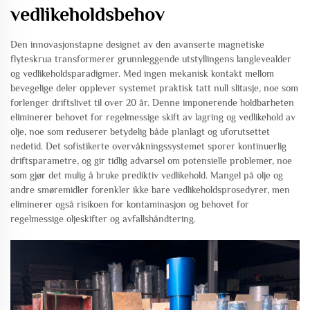
vedlikeholdsbehov
Den innovasjonstapne designet av den avanserte magnetiske
flyteskrua transformerer grunnleggende utstyllingens langlevealder
og vedlikeholdsparadigmer. Med ingen mekanisk kontakt mellom
bevegelige deler opplever systemet praktisk tatt null slitasje, noe som
forlenger driftslivet til over 20 år. Denne imponerende holdbarheten
eliminerer behovet for regelmessige skift av lagring og vedlikehold av
olje, noe som reduserer betydelig både planlagt og uforutsettet
nedetid. Det sofistikerte overvåkningssystemet sporer kontinuerlig
driftsparametre, og gir tidlig advarsel om potensielle problemer, noe
som gjør det mulig å bruke prediktiv vedlikehold. Mangel på olje og
andre smøremidler forenkler ikke bare vedlikeholdsprosedyrer, men
eliminerer også risikoen for kontaminasjon og behovet for
regelmessige oljeskifter og avfallshåndtering.