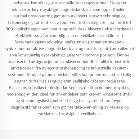
mekanisk kontakt og tradisjonelle skjæringsystemer. Designet
inkluderer høy-nøyaktige magnetiske skjær som opprettholder
optimal posisjonering gjennom avansert sensortechnologi og
tidsmessig digital kontrollsystem. Ved driftshastigheter på inntil 60
000 omdrehninger per minutt oppnår disse blåserne ekstraordinære
effektivitetsnivåer samtidig som de vedlikeholder stille drift.
Systemets kjerneteknologi omfatter en permanentmagnet-
synkronmotor, aktive magnetiske skjær og en intelligent kontrollenhet
som kontinuerlig overvåker og justerer rotorens posisjon. Denne
avanserte konfigurasjonen lar blåseren håndtere ulike industrielle
anvendelser, fra avløpsvannsbehandling til industrielle vakuum-
systemer. Mangel på mekaniske utslitts-komponenter utstrækkelig
lengrer driftslivet samtidig som vedlikeholdsbehov reduseres.
Blåserens sofistikerte design lar seg styre luftstrømmen nøyaktig,
noe som gjør den ideal for anvendelser som krever konsistent trykk
og strømningshastigheter. I tillegg har systemet innebygde
diagnostikkfunksjoner som gir reeltids-overvåking av ytelsen og
varsler om forutsigbar vedlikehold.