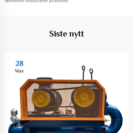
følsomme industrielle prosesser.
Siste nytt
28
May