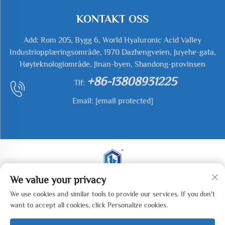
KONTAKT OSS
Add: Rom 205, Bygg 6, World Hyaluronic Acid Valley
Industriopplæringsområde, 1970 Dazhengveien, Juyehe-gata,
Høyteknologiområde, Jinan-byen, Shandong-provinsen
+86-13808931225
Tlf:
Email:
[email protected]
We value your privacy
Opphavsrett © 2025 Jianyu Weiye (Jinan) Machinery
We use cookies and similar tools to provide our services. If you don't
Technology Co., LTD Alle rettigheter forbeholdt. -
want to accept all cookies, click Personalize cookies.
Personvernerklæring