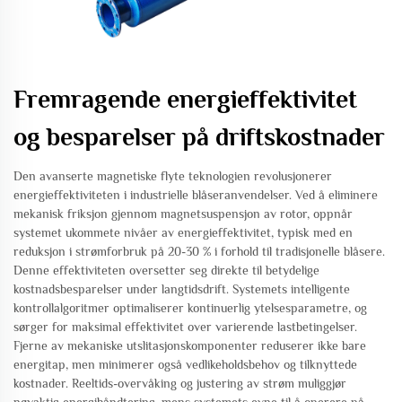
Fremragende energieffektivitet
og besparelser på driftskostnader
Den avanserte magnetiske flyte teknologien revolusjonerer
energieffektiviteten i industrielle blåseranvendelser. Ved å eliminere
mekanisk friksjon gjennom magnetsuspensjon av rotor, oppnår
systemet ukommete nivåer av energieffektivitet, typisk med en
reduksjon i strømforbruk på 20-30 % i forhold til tradisjonelle blåsere.
Denne effektiviteten oversetter seg direkte til betydelige
kostnadsbesparelser under langtidsdrift. Systemets intelligente
kontrollalgoritmer optimaliserer kontinuerlig ytelsesparametre, og
sørger for maksimal effektivitet over varierende lastbetingelser.
Fjerne av mekaniske utslitasjonskomponenter reduserer ikke bare
energitap, men minimerer også vedlikeholdsbehov og tilknyttede
kostnader. Reeltids-overvåking og justering av strøm muliggjør
nøyaktig energihåndtering, mens systemets evne til å operere på