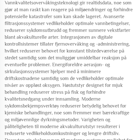
Vannkvalitetsovervåkingsteknologi gir realtidsdata, noe som
gjør at man raskt kan reagere på miljøendringer og forhindre
potensielle katastrofer som kan skade lageret. Avanserte
filtrasjonssystemer vedlikeholder optimale vannbetingelser,
reduserer sykdomsutbrudd og fremmer sunnere vekstfarter
blant akvakulturelle arter. Integrasjonen av digitale
kontrollsistemer tillater fjernovervåking og -administrering,
hvilket reduserer behovet for konstant tilstedeværelse på
stedet samtidig som det muliggjør umiddelbar reaksjon på
eventuelle problemer. Energiforeldre aerasjon- og
sirkulasjonssystemer hjelper med å minimere
driftskostnadene samtidig som de vedlikeholder optimale
nivåer av oppløst oksygen. Høstutstyr designet for mjuk
behandling reduserer stress på fisk og forhindre
kvalitetsnedgang under innsamling. Moderne
sykdomsbekjempsverktøy reduserer betydelig behovet for
kjemiske behandlinger, noe som fremmer mer bærekraftige
og miljøvennlige dyrkningsmetoder. Varigheten og
påliteligheten til moderne akvakulturutstyr resulterer i
reduserte vedlikeholdsomkostninger og lengre driftsliv.