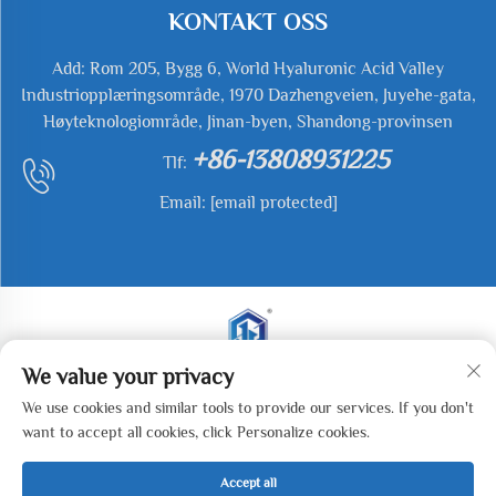
KONTAKT OSS
Add: Rom 205, Bygg 6, World Hyaluronic Acid Valley
Industriopplæringsområde, 1970 Dazhengveien, Juyehe-gata,
Høyteknologiområde, Jinan-byen, Shandong-provinsen
+86-13808931225
Tlf:
Email:
[email protected]
We value your privacy
Opphavsrett © 2025 Jianyu Weiye (Jinan) Machinery
We use cookies and similar tools to provide our services. If you don't
Technology Co., LTD Alle rettigheter forbeholdt. -
want to accept all cookies, click Personalize cookies.
Personvernerklæring
Accept all