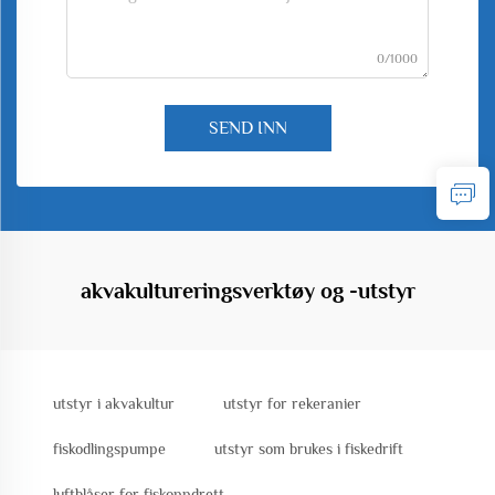
0/1000
SEND INN
akvakultureringsverktøy og -utstyr
utstyr i akvakultur
utstyr for rekeranier
fiskodlingspumpe
utstyr som brukes i fiskedrift
luftblåser for fiskoppdrett