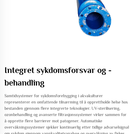
Integret sykdomsforsvar og -
behandling
Samtidsystemer for sykdomsforebygging i akvakulturer
representerer en omfattende tilnærming til å opprettholde helse hos
bestanden gjennom flere integrerte teknologier. UV-sterilisering,
ozonbehandling og avanserte filtrasjonssystemer virker sammen for
å opprette flere barrierer mot patogener. Automatiske
overvåkningssystemer sjekker kontinuerlig etter tidlige advarselsignal
om sykdom gjennom vannkvalitetsanalyse og overvåkning av fiskes