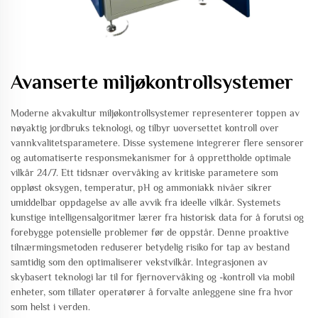
Avanserte miljøkontrollsystemer
Moderne akvakultur miljøkontrollsystemer representerer toppen av
nøyaktig jordbruks teknologi, og tilbyr uoversettet kontroll over
vannkvalitetsparametere. Disse systemene integrerer flere sensorer
og automatiserte responsmekanismer for å opprettholde optimale
vilkår 24/7. Ett tidsnær overvåking av kritiske parametere som
oppløst oksygen, temperatur, pH og ammoniakk nivåer sikrer
umiddelbar oppdagelse av alle avvik fra ideelle vilkår. Systemets
kunstige intelligensalgoritmer lærer fra historisk data for å forutsi og
forebygge potensielle problemer før de oppstår. Denne proaktive
tilnærmingsmetoden reduserer betydelig risiko for tap av bestand
samtidig som den optimaliserer vekstvilkår. Integrasjonen av
skybasert teknologi lar til for fjernovervåking og -kontroll via mobil
enheter, som tillater operatører å forvalte anleggene sine fra hvor
som helst i verden.