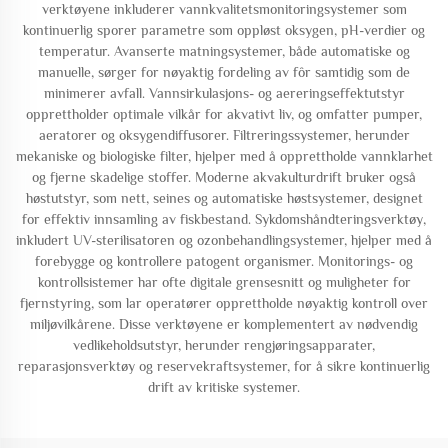
verktøyene inkluderer vannkvalitetsmonitoringsystemer som
kontinuerlig sporer parametre som oppløst oksygen, pH-verdier og
temperatur. Avanserte matningsystemer, både automatiske og
manuelle, sørger for nøyaktig fordeling av fôr samtidig som de
minimerer avfall. Vannsirkulasjons- og aereringseffektutstyr
opprettholder optimale vilkår for akvativt liv, og omfatter pumper,
aeratorer og oksygendiffusorer. Filtreringssystemer, herunder
mekaniske og biologiske filter, hjelper med å opprettholde vannklarhet
og fjerne skadelige stoffer. Moderne akvakulturdrift bruker også
høstutstyr, som nett, seines og automatiske høstsystemer, designet
for effektiv innsamling av fiskbestand. Sykdomshåndteringsverktøy,
inkludert UV-sterilisatoren og ozonbehandlingsystemer, hjelper med å
forebygge og kontrollere patogent organismer. Monitorings- og
kontrollsistemer har ofte digitale grensesnitt og muligheter for
fjernstyring, som lar operatører opprettholde nøyaktig kontroll over
miljøvilkårene. Disse verktøyene er komplementert av nødvendig
vedlikeholdsutstyr, herunder rengjøringsapparater,
reparasjonsverktøy og reservekraftsystemer, for å sikre kontinuerlig
drift av kritiske systemer.