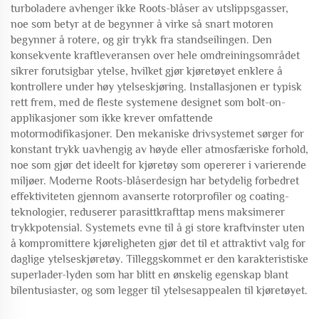
turboladere avhenger ikke Roots-blåser av utslippsgasser,
noe som betyr at de begynner å virke så snart motoren
begynner å rotere, og gir trykk fra standseilingen. Den
konsekvente kraftleveransen over hele omdreiningsområdet
sikrer forutsigbar ytelse, hvilket gjør kjøretøyet enklere å
kontrollere under høy ytelseskjøring. Installasjonen er typisk
rett frem, med de fleste systemene designet som bolt-on-
applikasjoner som ikke krever omfattende
motormodifikasjoner. Den mekaniske drivsystemet sørger for
konstant trykk uavhengig av høyde eller atmosfæriske forhold,
noe som gjør det ideelt for kjøretøy som opererer i varierende
miljøer. Moderne Roots-blåserdesign har betydelig forbedret
effektiviteten gjennom avanserte rotorprofiler og coating-
teknologier, reduserer parasittkrafttap mens maksimerer
trykkpotensial. Systemets evne til å gi store kraftvinster uten
å kompromittere kjøreligheten gjør det til et attraktivt valg for
daglige ytelseskjøretøy. Tilleggskommet er den karakteristiske
superlader-lyden som har blitt en ønskelig egenskap blant
bilentusiaster, og som legger til ytelsesappealen til kjøretøyet.