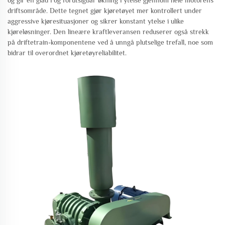
og gir en glad i og forutsigbar økning i ytelse gjennom hele motorens
driftsområde. Dette tegnet gjør kjøretøyet mer kontrollert under
aggressive kjøresituasjoner og sikrer konstant ytelse i ulike
kjøreløsninger. Den lineære kraftleveransen reduserer også strekk
på driftetrain-komponentene ved å unngå plutselige trefall, noe som
bidrar til overordnet kjøretøyreliabilitet.