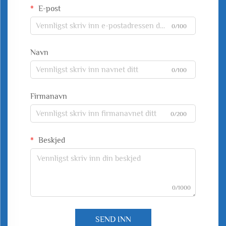
E-post
0/100
Navn
0/100
Firmanavn
0/200
Beskjed
0/1000
SEND INN