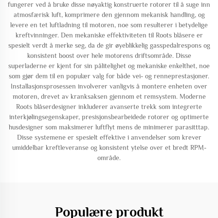
fungerer ved å bruke disse nøyaktig konstruerte rotorer til å suge inn
atmosfærisk luft, komprimere den gjennom mekanisk handling, og
levere en tet luftladning til motoren, noe som resulterer i betydelige
kreftvinninger. Den mekaniske effektiviteten til Roots blåsere er
spesielt verdt å merke seg, da de gir øyeblikkelig gasspedalrespons og
konsistent boost over hele motorens driftsområde. Disse
superladerne er kjent for sin pålitelighet og mekaniske enkelthet, noe
som gjør dem til en populær valg for både vei- og renneprestasjoner.
Installasjonsprosessen involverer vanligvis å montere enheten over
motoren, drevet av kranksaksen gjennom et remsystem. Moderne
Roots blåserdesigner inkluderer avanserte trekk som integrerte
interkjølingsegenskaper, presisjonsbearbeidede rotorer og optimerte
husdesigner som maksimerer luftflyt mens de minimerer parasitttap.
Disse systemene er spesielt effektive i anvendelser som krever
umiddelbar kreftleveranse og konsistent ytelse over et bredt RPM-
område.
Populære produkt