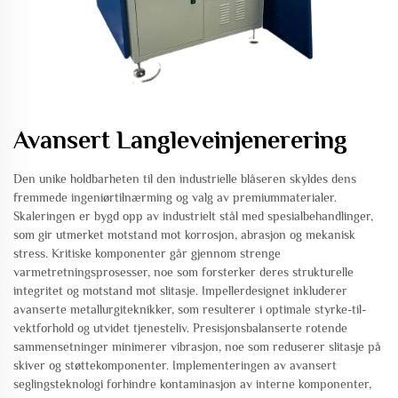
Avansert Langleveinjenerering
Den unike holdbarheten til den industrielle blåseren skyldes dens
fremmede ingeniørtilnærming og valg av premiummaterialer.
Skaleringen er bygd opp av industrielt stål med spesialbehandlinger,
som gir utmerket motstand mot korrosjon, abrasjon og mekanisk
stress. Kritiske komponenter går gjennom strenge
varmetretningsprosesser, noe som forsterker deres strukturelle
integritet og motstand mot slitasje. Impellerdesignet inkluderer
avanserte metallurgiteknikker, som resulterer i optimale styrke-til-
vektforhold og utvidet tjenesteliv. Presisjonsbalanserte rotende
sammensetninger minimerer vibrasjon, noe som reduserer slitasje på
skiver og støttekomponenter. Implementeringen av avansert
seglingsteknologi forhindre kontaminasjon av interne komponenter,