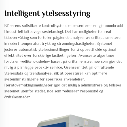
Intelligent ytelsesstyring
Blåserens sofistikerte kontrollsystem representerer en gjennombrudd
i industriell luftbevegelsesteknologi. Det har muligheter for real-
tidsovervåking som forteller pågående analyser av driftsparametere,
inkludert temperatur, trykk og strømningshastigheter. Systemet
justerer automatisk ytelsesinnstillinger for å opprettholde optimal
effektivitet over forskjellige lastbetingelser. Avanserte algoritmer
forutsier vedlikeholdsbehov basert på driftsmønstre, noe som gjør det
mulig å planlegge proaktiv service. Grensesnittet gir omfattende
ytelsesdata og trendanalyse, slik at operatører kan optimere
systeminnstillingene for spesifikke anvendelser.
Fjerntovervåkingsmuligheter gjør det mulig å administrere og feilsøke
systemet utenfor stedet, noe som reduserer responstid og
driftskostnader.