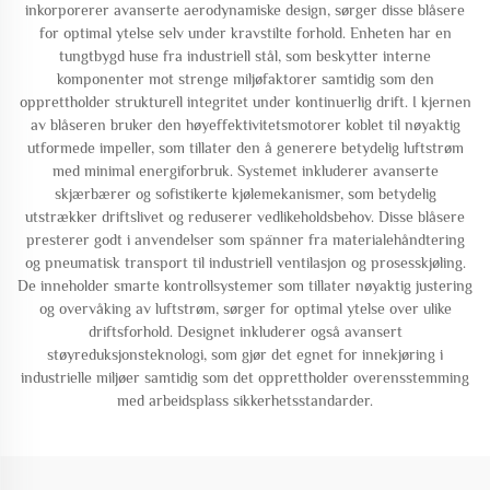
inkorporerer avanserte aerodynamiske design, sørger disse blåsere
for optimal ytelse selv under kravstilte forhold. Enheten har en
tungtbygd huse fra industriell stål, som beskytter interne
komponenter mot strenge miljøfaktorer samtidig som den
opprettholder strukturell integritet under kontinuerlig drift. I kjernen
av blåseren bruker den høyeffektivitetsmotorer koblet til nøyaktig
utformede impeller, som tillater den å generere betydelig luftstrøm
med minimal energiforbruk. Systemet inkluderer avanserte
skjærbærer og sofistikerte kjølemekanismer, som betydelig
utstrækker driftslivet og reduserer vedlikeholdsbehov. Disse blåsere
presterer godt i anvendelser som spänner fra materialehåndtering
og pneumatisk transport til industriell ventilasjon og prosesskjøling.
De inneholder smarte kontrollsystemer som tillater nøyaktig justering
og overvåking av luftstrøm, sørger for optimal ytelse over ulike
driftsforhold. Designet inkluderer også avansert
støyreduksjonsteknologi, som gjør det egnet for innekjøring i
industrielle miljøer samtidig som det opprettholder overensstemming
med arbeidsplass sikkerhetsstandarder.