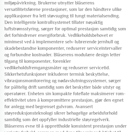
miljøpåvirkning. Brukerne utnytter blåserens
versatilitetsførene prestasjoner, som lar den håndtere ulike
applikasjoner fra lett støvsuging til tungt materialsending.
Den intelligente kontrollsystemet tillater nøyaktig
luftstrømsstyring, sørger for optimal prestasjon samtidig som
det forhindrener energiforbruk. Vedlikeholdsbehovet er
minimest ved å implementere selv-lubrerende jernhull og
skadebestandne komponenter, reduserer serviceintervaller
og forbundne kostnader. Blåserens modulære design letter
tilgang til komponenter, forenkler
vedlikeholdsfremgangsmåter og reduserer servicetid.
Sikkerhetsfunksjoner inkluderer termisk beskyttelse,
vibrasjonsmonitorering og nødavslutningssystemer, sørger
for pålitelig drift samtidig som det beskytter både utstyr og
operatører. Enheten sin kompakte foteflate maksimerer rom-
effektivitet uten å kompromittere prestasjon, gjør den egnet
for anlegg med begrenset gulvrom. Avansert
støyreduksjonsteknologi sikrer behagelige arbeidsforhold
samtidig som det oppfyller industrielle støyregelverk.
Blåserens evne til å opprettholde konsistent prestasjon under