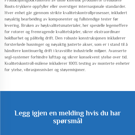
Roots-trykkere oppfyller eller overstiger internasjonale standarder.
Hver enhet går gjennom strikte kvalitetskontrollprosesser, inkludert
nøyaktig bearbeiding av komponenter og fullstendige tester før
levering. Bruken av høykvalitetsmaterialer, her spesielle legemeffere
for rotorer og fremragende kvalitetskjeler, sikrer ekstraordinær
holdbarhet og pålitelig drift. Den robuste konstruksjonen inkluderer
forsterkede husninger og nøyaktig justerte akser, som er i stand til å
håndtere kontinuerlig drift i kravstilte industrielle miljøer. Avanserte
segl-systemer forhindre lufttap og sikrer konsekvent ytelse over tid.
Kvalitetskontroll-målene inkluderer 100% testing av monterte enheter
for ytelse, vibrasjonsnivåer og støyemisjoner.
Legg igjen en melding hvis du har
spørsmål