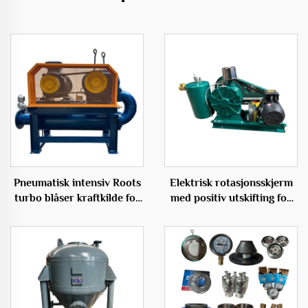
Pneumatisk intensiv Roots
Elektrisk rotasjonsskjerm
turbo blåser kraftkilde for
med positiv utskifting for
essensiell rotfraktering
avløpsaerasjon