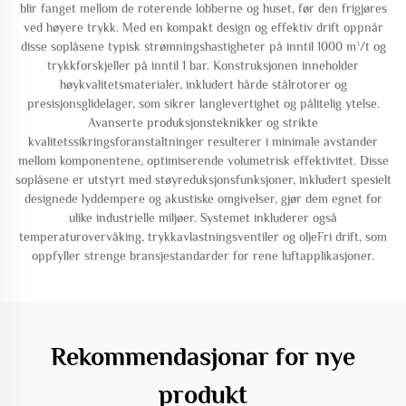
blir fanget mellom de roterende lobberne og huset, før den frigjøres
ved høyere trykk. Med en kompakt design og effektiv drift oppnår
disse soplåsene typisk strømningshastigheter på inntil 1000 m³/t og
trykkforskjeller på inntil 1 bar. Konstruksjonen inneholder
høykvalitetsmaterialer, inkludert hårde stålrotorer og
presisjonsglidelager, som sikrer langlevertighet og pålitelig ytelse.
Avanserte produksjonsteknikker og strikte
kvalitetssikringsforanstaltninger resulterer i minimale avstander
mellom komponentene, optimiserende volumetrisk effektivitet. Disse
soplåsene er utstyrt med støyreduksjonsfunksjoner, inkludert spesielt
designede lyddempere og akustiske omgivelser, gjør dem egnet for
ulike industrielle miljøer. Systemet inkluderer også
temperaturovervåking, trykkavlastningsventiler og oljeFri drift, som
oppfyller strenge bransjestandarder for rene luftapplikasjoner.
Rekommendasjonar for nye
produkt