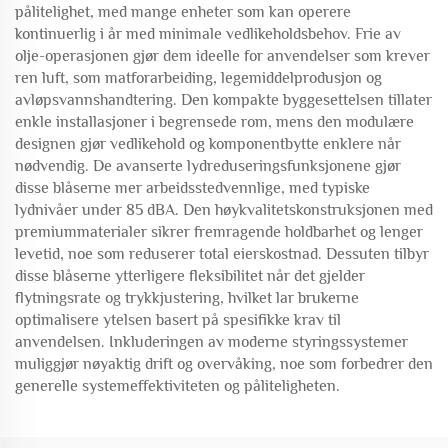
pålitelighet, med mange enheter som kan operere
kontinuerlig i år med minimale vedlikeholdsbehov. Frie av
olje-operasjonen gjør dem ideelle for anvendelser som krever
ren luft, som matforarbeiding, legemiddelprodusjon og
avløpsvannshandtering. Den kompakte byggesettelsen tillater
enkle installasjoner i begrensede rom, mens den modulære
designen gjør vedlikehold og komponentbytte enklere når
nødvendig. De avanserte lydreduseringsfunksjonene gjør
disse blåserne mer arbeidsstedvennlige, med typiske
lydnivåer under 85 dBA. Den høykvalitetskonstruksjonen med
premiummaterialer sikrer fremragende holdbarhet og lenger
levetid, noe som reduserer total eierskostnad. Dessuten tilbyr
disse blåserne ytterligere fleksibilitet når det gjelder
flytningsrate og trykkjustering, hvilket lar brukerne
optimalisere ytelsen basert på spesifikke krav til
anvendelsen. Inkluderingen av moderne styringssystemer
muliggjør nøyaktig drift og overvåking, noe som forbedrer den
generelle systemeffektiviteten og påliteligheten.