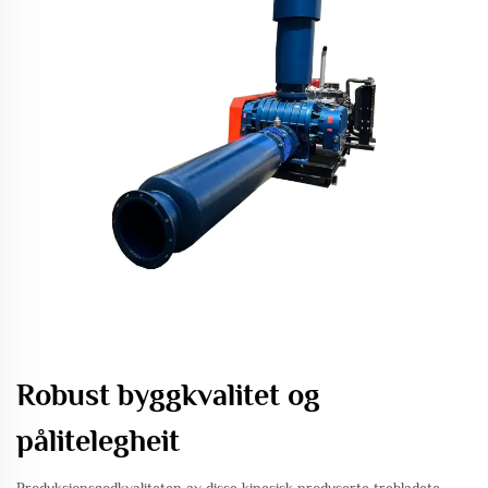
Robust byggkvalitet og
pålitelegheit
Produksjonsgodkvaliteten av disse kinesisk produserte trebladete