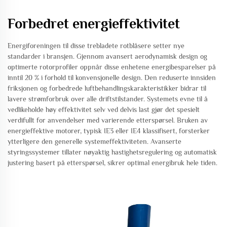
Forbedret energieffektivitet
Energiforeningen til disse trebladete rotblåsere setter nye
standarder i bransjen. Gjennom avansert aerodynamisk design og
optimerte rotorprofiler oppnår disse enhetene energibesparelser på
inntil 20 % i forhold til konvensjonelle design. Den reduserte innsiden
friksjonen og forbedrede luftbehandlingskarakteristikker bidrar til
lavere strømforbruk over alle driftstilstander. Systemets evne til å
vedlikeholde høy effektivitet selv ved delvis last gjør det spesielt
verdifullt for anvendelser med varierende etterspørsel. Bruken av
energieffektive motorer, typisk IE3 eller IE4 klassifisert, forsterker
ytterligere den generelle systemeffektiviteten. Avanserte
styringssystemer tillater nøyaktig hastighetsregulering og automatisk
justering basert på etterspørsel, sikrer optimal energibruk hele tiden.