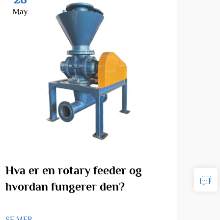
May
Ma
Hva er en rotary feeder og
Hva
hvordan fungerer den?
anv
fød
SE MER