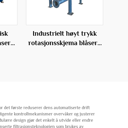
isk
Industrielt høyt trykk
åser
rotasjonsskjema blåsere
ks
for effektive
transportløsninger
or det første reduserer dens automatiserte drift
telligente kontrollmekanismer overvåker og justerer
lære design gjør det enkelt å utvide eller endre
nserte filtrasjonsteknologien som brukes av