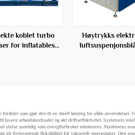
ekte koblet turbo
Høytrykks elektr
ser for inflatables
luftsuspenjonsbl
0Hz lavt lydende
med middeltryk
elektrisk blåser
stålmaterial
ordeler som gjør den til en ideell løsning for ulike anvendelser. F
til lavere arbeidskostnader og økt driftseffektivitet. Systemets in
mal ytelse samtidig som energiforbruket minimeres. Maskinens modu
m gir fremragende fleksibilitet for voksende operasjoner. Den ava