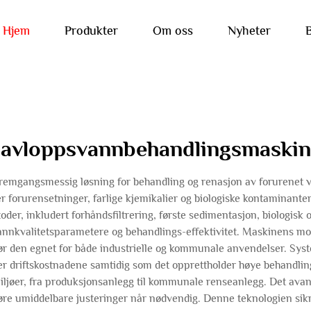
Hjem
Produkter
Om oss
Nyheter
avloppsvannbehandlingsmaskin
mgangsmessig løsning for behandling og renasjon av forurenet van
er forurensetninger, farlige kjemikalier og biologiske kontaminan
der, inkludert forhåndsfiltrering, første sedimentasjon, biologisk 
annkvalitetsparametere og behandlings-effektivitet. Maskinens modu
ør den egnet for både industrielle og kommunale anvendelser. Sys
rer driftskostnadene samtidig som det opprettholder høye behandl
miljøer, fra produksjonsanlegg til kommunale renseanlegg. Det ava
øre umiddelbare justeringer når nødvendig. Denne teknologien si