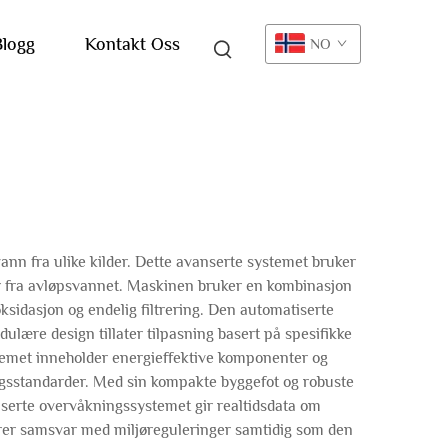
Blogg
Kontakt Oss
NO
n fra ulike kilder. Dette avanserte systemet bruker
ter fra avløpsvannet. Maskinen bruker en kombinasjon
oksidasjon og endelig filtrering. Den automatiserte
lære design tillater tilpasning basert på spesifikke
temet inneholder energieffektive komponenter og
ingsstandarder. Med sin kompakte byggefot og robuste
nserte overvåkningssystemet gir realtidsdata om
krer samsvar med miljøreguleringer samtidig som den