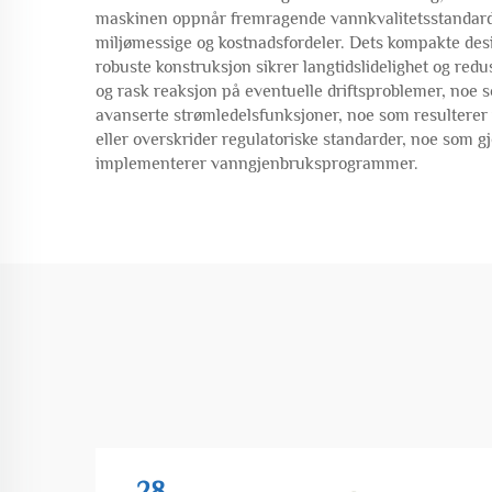
maskinen oppnår fremragende vannkvalitetsstandarder
miljømessige og kostnadsfordeler. Dets kompakte desi
robuste konstruksjon sikrer langtidslidelighet og redu
og rask reaksjon på eventuelle driftsproblemer, noe
avanserte strømledelsfunksjoner, noe som resulterer i
eller overskrider regulatoriske standarder, noe som g
implementerer vanngjenbruksprogrammer.
28