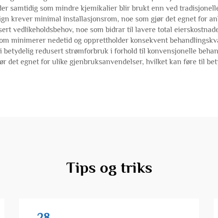
 samtidig som mindre kjemikalier blir brukt enn ved tradisjonell
gn krever minimal installasjonsrom, noe som gjør det egnet for an
sert vedlikeholdsbehov, noe som bidrar til lavere total eierskostna
 som minimerer nedetid og opprettholder konsekvent behandlingskva
 betydelig redusert strømforbruk i forhold til konvensjonelle behan
jør det egnet for ulike gjenbruksanvendelser, hvilket kan føre til 
Tips og triks
28