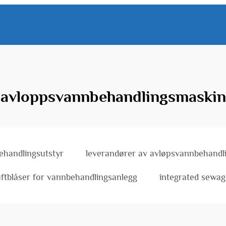
avloppsvannbehandlingsmaskin
ehandlingsutstyr
leverandører av avløpsvannbehandl
uftblåser for vannbehandlingsanlegg
integrated sewa