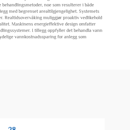
e behandlingsmetoder, noe som resulterer i både
legg med begrenset arealtilgjengelighet. Systemets
der. Realtidsovervåking muliggjør proaktiv vedlikehold
litet. Maskinens energieffektive design omfatter
dlingssystemer. I tillegg oppfyller det behandla vann
betydelige vannkostnadssparing for anlegg som
28
2