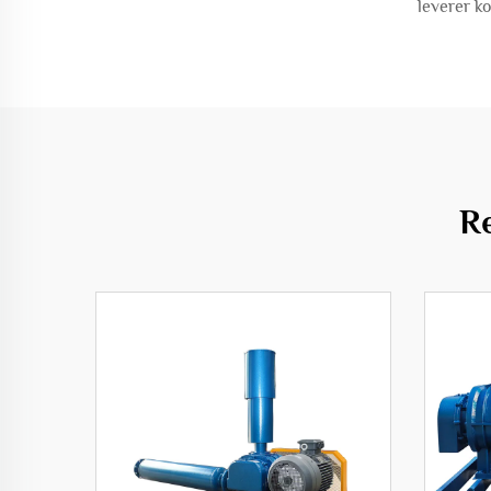
leverer k
R