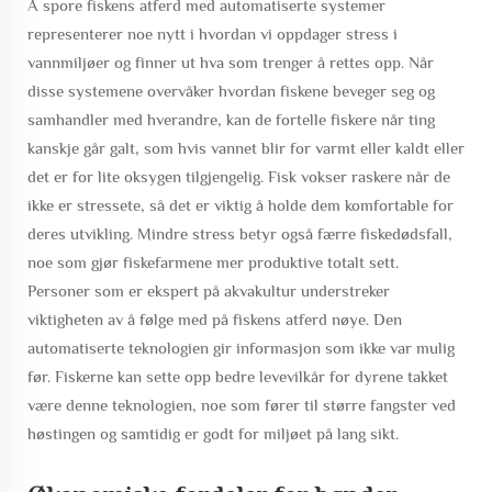
Å spore fiskens atferd med automatiserte systemer
representerer noe nytt i hvordan vi oppdager stress i
vannmiljøer og finner ut hva som trenger å rettes opp. Når
disse systemene overvåker hvordan fiskene beveger seg og
samhandler med hverandre, kan de fortelle fiskere når ting
kanskje går galt, som hvis vannet blir for varmt eller kaldt eller
det er for lite oksygen tilgjengelig. Fisk vokser raskere når de
ikke er stressete, så det er viktig å holde dem komfortable for
deres utvikling. Mindre stress betyr også færre fiskedødsfall,
noe som gjør fiskefarmene mer produktive totalt sett.
Personer som er ekspert på akvakultur understreker
viktigheten av å følge med på fiskens atferd nøye. Den
automatiserte teknologien gir informasjon som ikke var mulig
før. Fiskerne kan sette opp bedre levevilkår for dyrene takket
være denne teknologien, noe som fører til større fangster ved
høstingen og samtidig er godt for miljøet på lang sikt.