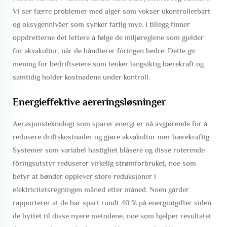
Vi ser færre problemer med alger som vokser ukontrollerbart
og oksygennivåer som synker farlig mye. I tillegg finner
oppdretterne det lettere å følge de miljøreglene som gjelder
for akvakultur, når de håndterer fôringen bedre. Dette gir
mening for bedriftseiere som tenker langsiktig bærekraft og
samtidig holder kostnadene under kontroll.
Energieffektive aereringsløsninger
Aerasjonsteknologi som sparer energi er nå avgjørende for å
redusere driftskostnader og gjøre akvakultur mer bærekraftig.
Systemer som variabel hastighet blåsere og disse roterende
fôringsutstyr reduserer virkelig strømforbruket, noe som
betyr at bønder opplever store reduksjoner i
elektricitetsregningen måned etter måned. Noen gårder
rapporterer at de har spart rundt 40 % på energiutgifter siden
de byttet til disse nyere metodene, noe som hjelper resultatet