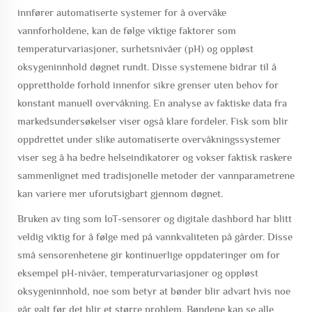
innfører automatiserte systemer for å overvåke
vannforholdene, kan de følge viktige faktorer som
temperaturvariasjoner, surhetsnivåer (pH) og oppløst
oksygeninnhold døgnet rundt. Disse systemene bidrar til å
opprettholde forhold innenfor sikre grenser uten behov for
konstant manuell overvåkning. En analyse av faktiske data fra
markedsundersøkelser viser også klare fordeler. Fisk som blir
oppdrettet under slike automatiserte overvåkningssystemer
viser seg å ha bedre helseindikatorer og vokser faktisk raskere
sammenlignet med tradisjonelle metoder der vannparametrene
kan variere mer uforutsigbart gjennom døgnet.
Bruken av ting som IoT-sensorer og digitale dashbord har blitt
veldig viktig for å følge med på vannkvaliteten på gårder. Disse
små sensorenhetene gir kontinuerlige oppdateringer om for
eksempel pH-nivåer, temperaturvariasjoner og oppløst
oksygeninnhold, noe som betyr at bønder blir advart hvis noe
går galt før det blir et større problem. Bøndene kan se alle