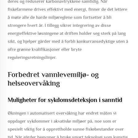
deres og reduserer karbonavtrykkene samtidig. Når
fiskefarmene drives effektivt med energi, finner de det lettere
å møte alle de harde miljøreglene som fortsetter å bli
strengere hvert år. I tillegg sikrer integrering av disse
energieffektive løsningene at driften holder seg sterk på lang
sikt, og hjelper gårder med å forbli konkurransedyktige uten å
ofre grønne kvalifikasjoner eller bryte
reguleringsretningslinjer.
Forbedret vannlevemiljø- og
helseovervåking
Muligheter for sykdomsdeteksjon i sanntid
Økningen i automatisert overvåking har endret måten vi
oppdager sykdommer i akvatiske miljøer på, noe som er
spesielt viktig for å opprettholde sunne fiskebestander over
tid. Når gårder begynner å bruke smart teknologi som kunstig