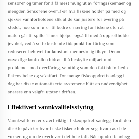
sensorer og timer for å få mest mulig ut av fôringsskjemaer og
mengder. Sensorene overvåker hva fiskene holder på med og
sjekker vannforholdene slik at de kan justere fôrlevering på
stedet, noe som fører til bedre ernæring for fiskene uten at
maten går til spille. Timer hjelper også til med å opprettholde
jevnhet, ved å sette bestemte tidspunkt for fôring som
reduserer behovet for konstant menneskelig tilsyn. Denne
nøyaktige kontrollen bidrar til å beskytte miljøet mot
problemer med overfôring, samtidig som den faktisk forbedrer
fiskens helse og vekstfart. For mange fiskeoppdrettsanlegg i
dag har disse automatiserte systemene blitt en nødvendighet
snarere enn valgfri utstyr i driften.
Effektivert vannkvalitetsstyring
Vannkvaliteten er svært viktig i fiskeoppdrettsanlegg, fordi den
direkte påvirker hvor friske fiskene holder seg, hvor raskt de
vokser, og om de overlever i det hele tatt. Når oppdrettsanlegg