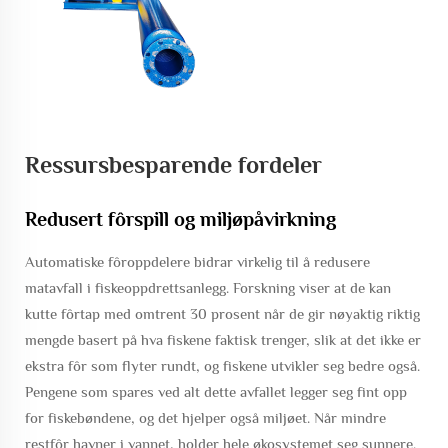
Ressursbesparende fordeler
Redusert fôrspill og miljøpåvirkning
Automatiske fôroppdelere bidrar virkelig til å redusere
matavfall i fiskeoppdrettsanlegg. Forskning viser at de kan
kutte fôrtap med omtrent 30 prosent når de gir nøyaktig riktig
mengde basert på hva fiskene faktisk trenger, slik at det ikke er
ekstra fôr som flyter rundt, og fiskene utvikler seg bedre også.
Pengene som spares ved alt dette avfallet legger seg fint opp
for fiskebøndene, og det hjelper også miljøet. Når mindre
restfôr havner i vannet, holder hele økosystemet seg sunnere.