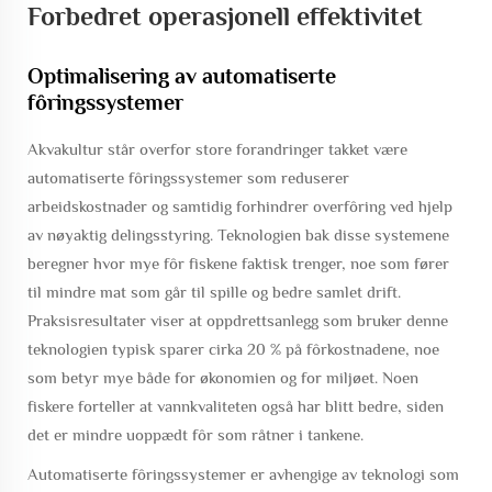
Forbedret operasjonell effektivitet
Optimalisering av automatiserte
fôringssystemer
Akvakultur står overfor store forandringer takket være
automatiserte fôringssystemer som reduserer
arbeidskostnader og samtidig forhindrer overfôring ved hjelp
av nøyaktig delingsstyring. Teknologien bak disse systemene
beregner hvor mye fôr fiskene faktisk trenger, noe som fører
til mindre mat som går til spille og bedre samlet drift.
Praksisresultater viser at oppdrettsanlegg som bruker denne
teknologien typisk sparer cirka 20 % på fôrkostnadene, noe
som betyr mye både for økonomien og for miljøet. Noen
fiskere forteller at vannkvaliteten også har blitt bedre, siden
det er mindre uoppædt fôr som råtner i tankene.
Automatiserte fôringssystemer er avhengige av teknologi som