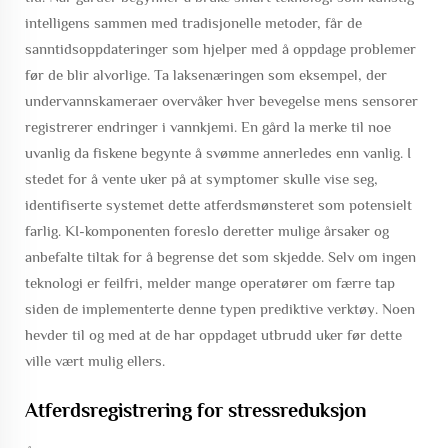
intelligens sammen med tradisjonelle metoder, får de
sanntidsoppdateringer som hjelper med å oppdage problemer
før de blir alvorlige. Ta laksenæringen som eksempel, der
undervannskameraer overvåker hver bevegelse mens sensorer
registrerer endringer i vannkjemi. En gård la merke til noe
uvanlig da fiskene begynte å svømme annerledes enn vanlig. I
stedet for å vente uker på at symptomer skulle vise seg,
identifiserte systemet dette atferdsmønsteret som potensielt
farlig. KI-komponenten foreslo deretter mulige årsaker og
anbefalte tiltak for å begrense det som skjedde. Selv om ingen
teknologi er feilfri, melder mange operatører om færre tap
siden de implementerte denne typen prediktive verktøy. Noen
hevder til og med at de har oppdaget utbrudd uker før dette
ville vært mulig ellers.
Atferdsregistrering for stressreduksjon