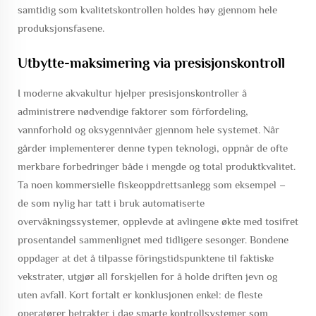
samtidig som kvalitetskontrollen holdes høy gjennom hele
produksjonsfasene.
Utbytte-maksimering via presisjonskontroll
I moderne akvakultur hjelper presisjonskontroller å
administrere nødvendige faktorer som fôrfordeling,
vannforhold og oksygennivåer gjennom hele systemet. Når
gårder implementerer denne typen teknologi, oppnår de ofte
merkbare forbedringer både i mengde og total produktkvalitet.
Ta noen kommersielle fiskeoppdrettsanlegg som eksempel –
de som nylig har tatt i bruk automatiserte
overvåkningssystemer, opplevde at avlingene økte med tosifret
prosentandel sammenlignet med tidligere sesonger. Bondene
oppdager at det å tilpasse fôringstidspunktene til faktiske
vekstrater, utgjør all forskjellen for å holde driften jevn og
uten avfall. Kort fortalt er konklusjonen enkel: de fleste
operatører betrakter i dag smarte kontrollsystemer som