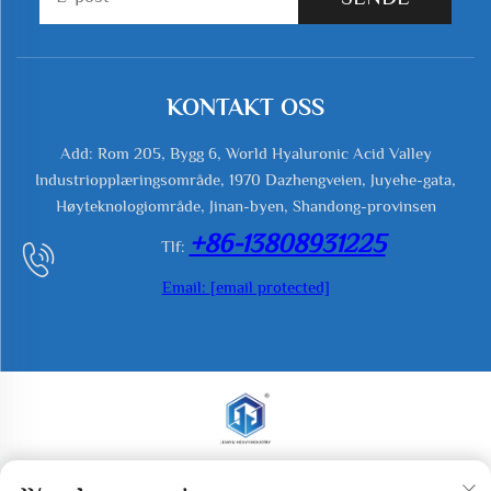
KONTAKT OSS
Add: Rom 205, Bygg 6, World Hyaluronic Acid Valley
Industriopplæringsområde, 1970 Dazhengveien, Juyehe-gata,
Høyteknologiområde, Jinan-byen, Shandong-provinsen
+86-13808931225
Tlf:
Email:
[email protected]
Opphavsrett © 2025 Jianyu Weiye (Jinan) Machinery