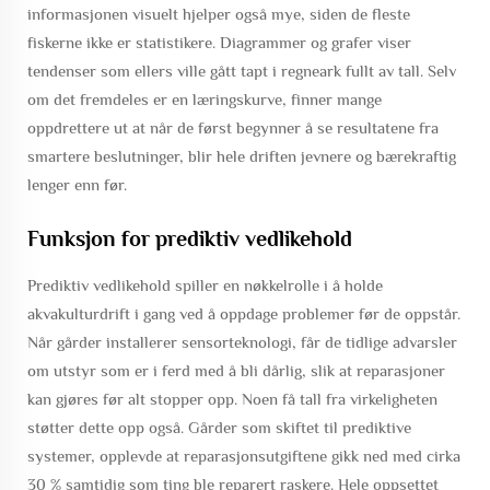
informasjonen visuelt hjelper også mye, siden de fleste
fiskerne ikke er statistikere. Diagrammer og grafer viser
tendenser som ellers ville gått tapt i regneark fullt av tall. Selv
om det fremdeles er en læringskurve, finner mange
oppdrettere ut at når de først begynner å se resultatene fra
smartere beslutninger, blir hele driften jevnere og bærekraftig
lenger enn før.
Funksjon for prediktiv vedlikehold
Prediktiv vedlikehold spiller en nøkkelrolle i å holde
akvakulturdrift i gang ved å oppdage problemer før de oppstår.
Når gårder installerer sensorteknologi, får de tidlige advarsler
om utstyr som er i ferd med å bli dårlig, slik at reparasjoner
kan gjøres før alt stopper opp. Noen få tall fra virkeligheten
støtter dette opp også. Gårder som skiftet til prediktive
systemer, opplevde at reparasjonsutgiftene gikk ned med cirka
30 % samtidig som ting ble reparert raskere. Hele oppsettet