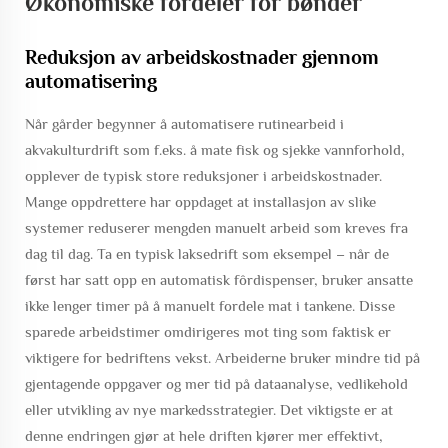
Økonomiske fordeler for bønder
Reduksjon av arbeidskostnader gjennom
automatisering
Når gårder begynner å automatisere rutinearbeid i
akvakulturdrift som f.eks. å mate fisk og sjekke vannforhold,
opplever de typisk store reduksjoner i arbeidskostnader.
Mange oppdrettere har oppdaget at installasjon av slike
systemer reduserer mengden manuelt arbeid som kreves fra
dag til dag. Ta en typisk laksedrift som eksempel – når de
først har satt opp en automatisk fôrdispenser, bruker ansatte
ikke lenger timer på å manuelt fordele mat i tankene. Disse
sparede arbeidstimer omdirigeres mot ting som faktisk er
viktigere for bedriftens vekst. Arbeiderne bruker mindre tid på
gjentagende oppgaver og mer tid på dataanalyse, vedlikehold
eller utvikling av nye markedsstrategier. Det viktigste er at
denne endringen gjør at hele driften kjører mer effektivt,