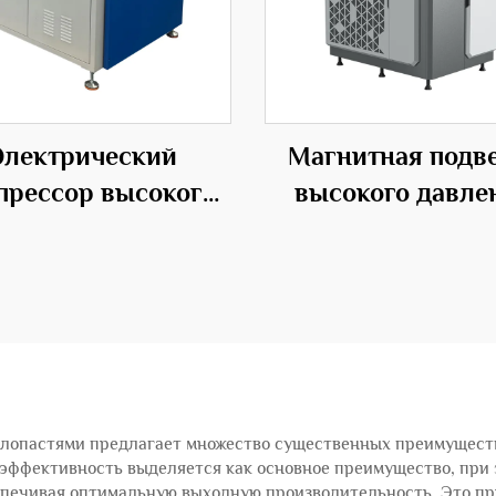
Электрический
Магнитная подв
прессор высокого
высокого давле
ления с средним
ИБП центробежн
влением из стали
типа OEM
лопастями предлагает множество существенных преимуществ
оэффективность выделяется как основное преимущество, при
печивая оптимальную выходную производительность. Это при