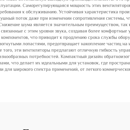
плуатации. Саморегулирующаяся мощность этих вентиляторов
требования к обслуживанию. Устойчивая характеристика про
ушный поток даже при изменении сопротивления системы, ч
нижение шума является значительным преимуществом, так 
связанные с этим уровни звука, создавая более комфортные 
 компонентов, что приводит к продлению срока службы обор
зогнутыми лопастями, предотвращает накопление частиц на 
е того, эти вентиляторы предлагают отличную гибкость упра
азнообразных потребностей. Компактный дизайн обратноизо
ми, что делает их идеальными для установок, где пространс
и для широкого спектра применений, от легкого коммерческ