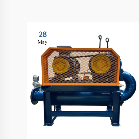
28
May