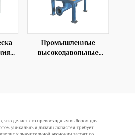
еска
Промышленные
ния
высокодавольные
ого
роторные подающие
вентиляторы для
эффективных
транспортных решений
, что делает его превосходным выбором для
 этом уникальный дизайн лопастей требует
водит к значительной экономии затрат со