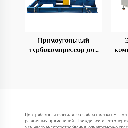
Прямоугольный
турбокомпрессор для
ком
надувных изделий 50Гц
дав
с низким уровнем шума
да
Центробежный вентилятор с обратноизогнутыми 
различных применений. Прежде всего, его энерг
меньшего энергопотребления, одновременно обес