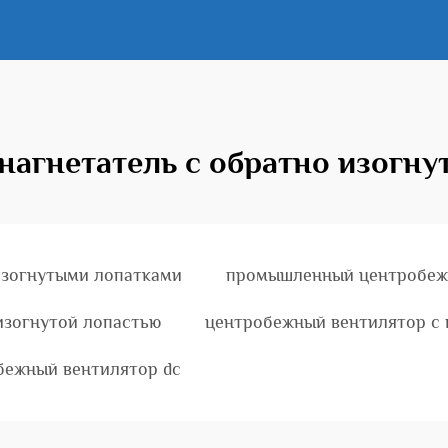
агнетатель с обратно изогн
изогнутыми лопатками
промышленный центробеж
изогнутой лопастью
центробежный вентилятор с
бежный вентилятор dc