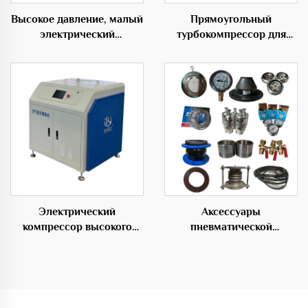
Высокое давление, малый
Прямоугольный
электрический
турбокомпрессор для
компрессор для
надувных изделий 50Гц с
разведения рыб в
низким уровнем шума
аквакультуре с
трехлопастным корневым
компрессором
Электрический
Аксессуары
компрессор высокого
пневматической
давления с средним
транспортировочной
давлением из стали
системы для переноса
материалов