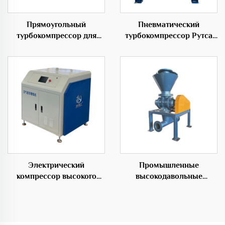
Прямоугольный
Пневматический
турбокомпрессор для
турбокомпрессор Рутса
надувных изделий 50Гц с
для разделения корней
низким уровнем шума
Электрический
Промышленные
компрессор высокого
высокодавольные
давления с средним
роторные подающие
давлением из стали
вентиляторы для
эффективных
транспортных решений