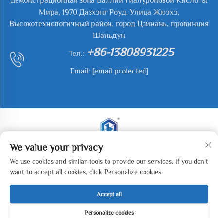
демонстрационная зона Валлии Гиалуроновой Кислоты
Мира, 1970 Дазхэнг Роуд, Улица Жюэхэ,
Высокотехнологичный район, город Цзинань, провинция
Шаньдун
+86-13808931225
Тел.:
Email:
[email protected]
We value your privacy
Все права защищены. © 2025 Jianyu Weiye (Jinan)
We use cookies and similar tools to provide our services. If you don't
Machinery Technology Co., LTD. -
Политика
want to accept all cookies, click Personalize cookies.
конфиденциальности
Accept all
Personalize cookies