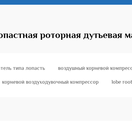
опастная роторная дутьевая 
атель типа лопасть
воздушный корневой компрес
корневой воздуходувочный компрессор
lobe roo