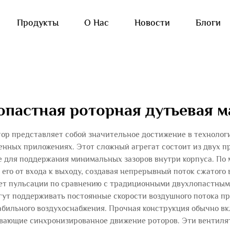
Продукты
О Нас
Новости
Блоги
опастная роторная дутьевая 
ор представляет собой значительное достижение в технологи
нных приложениях. Этот сложный агрегат состоит из двух п
ые для поддержания минимальных зазоров внутри корпуса. По 
его от входа к выходу, создавая непрерывный поток сжатого
ает пульсации по сравнению с традиционными двухлопастны
гут поддерживать постоянные скорости воздушного потока пр
бильного воздухоснабжения. Прочная конструкция обычно в
вающие синхронизированное движение роторов. Эти вентилят