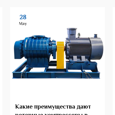
28
May
Какие преимущества дают
роторные компрессоры в