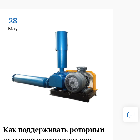
28
2
May
Ma
Как поддерживать роторный
Что
дутьевой вентилятор для
и к