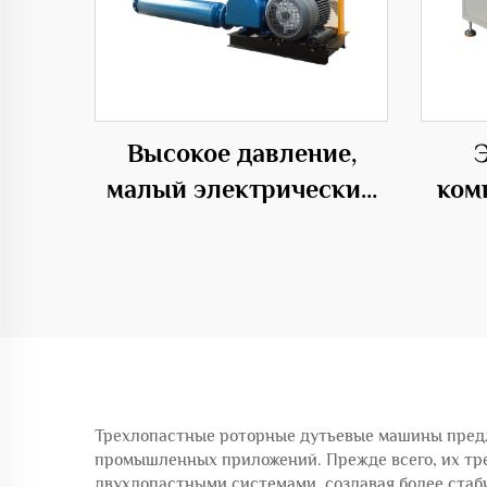
Высокое давление,
малый электрический
ком
компрессор для
дав
разведения рыб в
да
аквакультуре с
трехлопастным
корневым
компрессором
Трехлопастные роторные дутьевые машины предл
промышленных приложений. Прежде всего, их тр
двухлопастными системами, создавая более ста