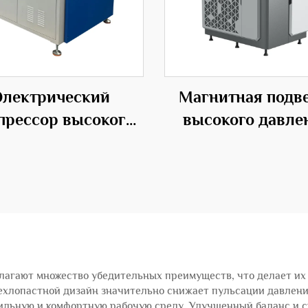
Электрический
Магнитная подв
прессор высокого
высокого давле
ления с средним
ИБП центробежн
влением из стали
типа OEM
агают множество убедительных преимуществ, что делает их
ехлопастной дизайн значительно снижает пульсации давлен
бильную и комфортную рабочую среду. Улучшенный баланс и 