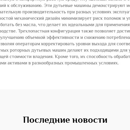
ний к обслуживанию. Эти дутьевые машины демонстрируют и
вательную производительность при разных условиях эксплуа
простой механический дизайн минимизирует риск поломок и 
тать без масла, что делает их идеальными для применения т
одстве. Трехлопастная конфигурация также позволяет достиг
 к улучшению объемной эффективности и снижению потреблен
зволяя операторам корректировать уровни выхода для соотв
ых роторных дутьевых машин делают их подходящими для ус
ей стоимости владения. Кроме того, их способность обрабат
ными активами в разнообразных промышленных условиях.
Последние новости