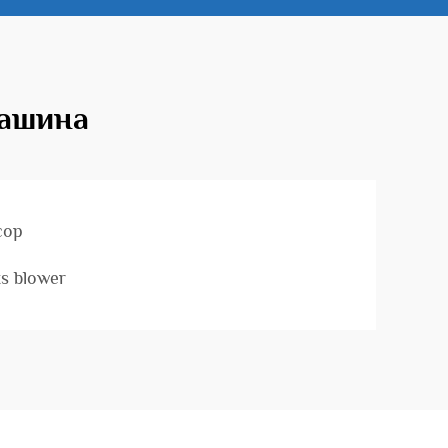
машина
сор
ts blower