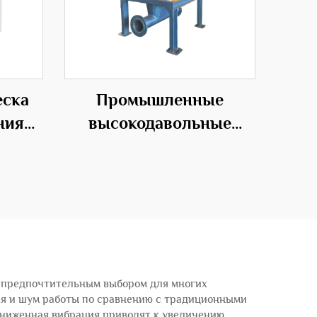
еска
Промышленные
ния
высокодавольные
ого
роторные подающие
вентиляторы для
эффективных
транспортных решений
 предпочтительным выбором для многих
ия и шум работы по сравнению с традиционными
сниженная вибрация приводят к увеличению