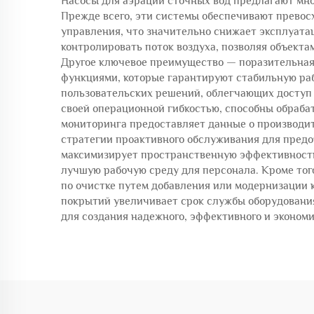
Насосы для аэрации сточных вод предлагают мно
Прежде всего, эти системы обеспечивают прево
управления, что значительно снижает эксплуата
контролировать поток воздуха, позволяя объекта
Другое ключевое преимущество — поразительная
функциями, которые гарантируют стабильную раб
пользовательских решений, облегчающих доступ 
своей операционной гибкостью, способны обраба
мониторинга предоставляет данные о производи
стратегии проактивного обслуживания для пред
максимизирует пространственную эффективность 
лучшую рабочую среду для персонала. Кроме тог
по очистке путем добавления или модернизации 
покрытий увеличивает срок службы оборудования
для создания надежного, эффективного и экономи