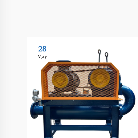
28
May