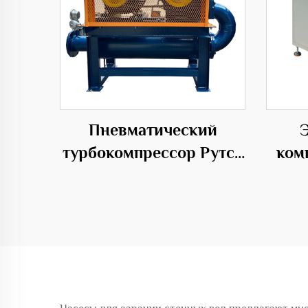
Пневматический
турбокомпрессор Рутса
ком
для разделения корней
дав
да