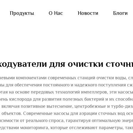
Продукты
О Нас
Новости
Блоги
ходуватели для очистки сточн
чевыми компонентами современных станций очистки воды, с
ы для обеспечения постоянного и надежного поступления сжа
отая на основе передовых технологий импеллеров, эти насо
ень кислорода для развития полезных бактерий и их способ
включая позитивное вытеснение, центробежные и турбо-диз
 объектов. Современные насосы для аэрации сточных вод о
висимости от реального спроса, гарантируя оптимальную эне
дствами мониторинга, которые отслеживают параметры, такие