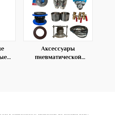
ые
Аксессуары
ные
пневматической
ющие
транспортировочной
ля
системы для переноса
х
материалов
шений