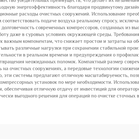
жество убедительных преимуществ, что делает их незаменим
сходную энергоэффективность благодаря продвинутому дизай
ционные расходы очистных сооружений. Использование преоб
м соответствовать подаче воздуха реальному спросу, исключ
 долговечность современных компрессоров, созданных из в
оту даже в суровых условиях окружающей среды. Требовани
к важным компонентам, что снижает простои и затраты на о
тывать различные нагрузки при сохранении стабильной прои
тельности в реальном времени и предупреждения о профилак
отвращения неожиданных поломок. Компактный размер совре
на очистных сооружениях, а передовые технологии снижени
о, эти системы предлагают отличную масштабируемость, поз
компрессорных установок по мере необходимости. Использов
, обеспечивая отличную отдачу от инвестиций для оператор
чески выгодного решения для операций по очистке сточных в