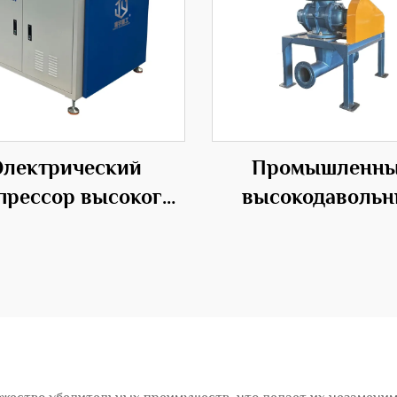
Электрический
Промышленн
прессор высокого
высокодаволь
ления с средним
роторные пода
влением из стали
вентиляторы д
эффективны
транспортных ре