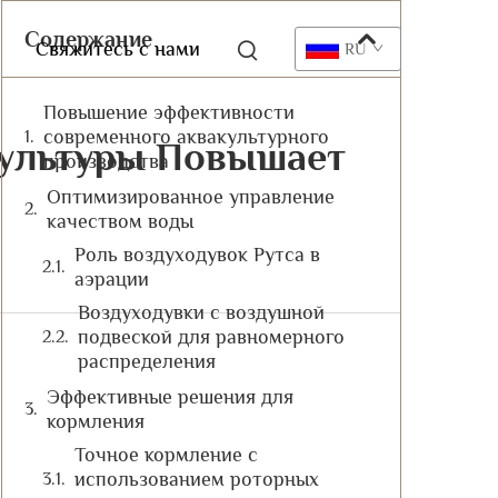
Содержание
Свяжитесь с нами
RU
Повышение эффективности
современного аквакультурного
культуры Повышает
производства
Оптимизированное управление
качеством воды
Роль воздуходувок Рутса в
аэрации
Воздуходувки с воздушной
подвеской для равномерного
распределения
Эффективные решения для
кормления
Точное кормление с
использованием роторных