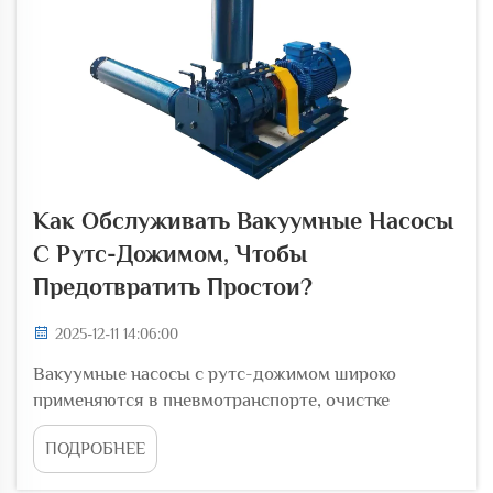
Как Обслуживать Вакуумные Насосы
С Рутс-Дожимом, Чтобы
Предотвратить Простои?
2025-12-11 14:06:00
Вакуумные насосы с рутс-дожимом широко
применяются в пневмотранспорте, очистке
сточных вод, химической промышленности и во
ПОДРОБНЕЕ
многих других промышленных областях, где
критически важна стабильная работа вакуумной