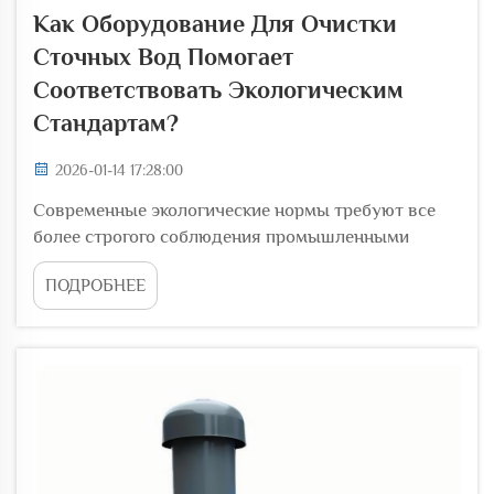
Как Оборудование Для Очистки
Сточных Вод Помогает
Соответствовать Экологическим
Стандартам?
2026-01-14 17:28:00
Современные экологические нормы требуют все
более строгого соблюдения промышленными
предприятиями и муниципалитетами,
ПОДРОБНЕЕ
осуществляющими сброс сточных вод.
Оборудование для очистки сточных вод является
основополагающей технологией, которая
позволяет организациям соответствовать...