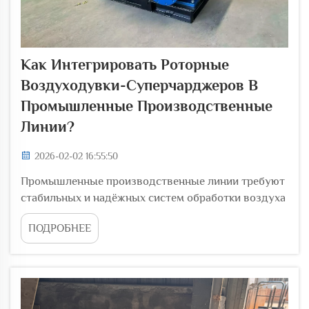
Как Интегрировать Роторные
Воздуходувки-Суперчарджеров В
Промышленные Производственные
Линии?
2026-02-02 16:55:50
Промышленные производственные линии требуют
стабильных и надёжных систем обработки воздуха
для поддержания оптимальной
ПОДРОБНЕЕ
производительности на всех этапах
технологических процессов. Нагнетатели типа
«корневой компрессор» зарекомендовали себя как
неотъемлемые компоненты современных
промышленных объектов...