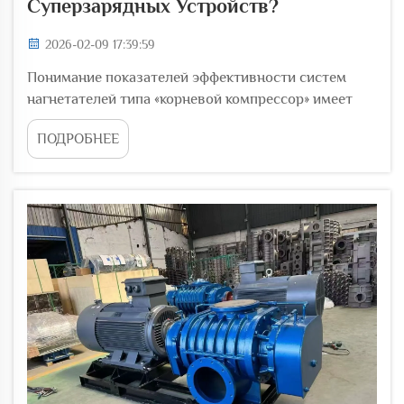
Суперзарядных Устройств?
2026-02-09 17:39:59
Понимание показателей эффективности систем
нагнетателей типа «корневой компрессор» имеет
решающее значение для промышленных
ПОДРОБНЕЕ
применений, требующих надёжной подачи сжатого
воздуха. Эти объёмные воздуходувки стали
неотъемлемыми компонентами в различных
отраслях — от...