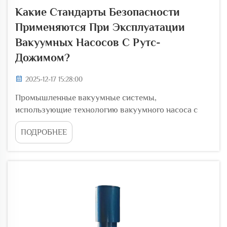
Какие Стандарты Безопасности
Применяются При Эксплуатации
Вакуумных Насосов С Рутс-
Дожимом?
2025-12-17 15:28:00
Промышленные вакуумные системы,
использующие технологию вакуумного насоса с
рутс-дожимом, должны строго соблюдать
ПОДРОБНЕЕ
комплексные стандарты безопасности,
обеспечивающие защиту как персонала, так и
оборудования. Эти сложные пневматические
устройства работают в тяжелых условиях, что...