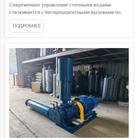
Современное управление сточными водами
сталкивается с беспрецедентными вызовами по
мере роста городского населения и ужесточения
ПОДРОБНЕЕ
экологических норм. Сегодняшним
муниципалитетам и промышленным объектам
требуются сложные системы очистки сточных вод,
которые могут эффективно обрабатывать...