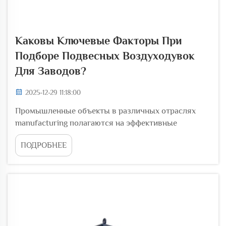
Каковы Ключевые Факторы При
Подборе Подвесных Воздуходувок
Для Заводов?
2025-12-29 11:18:00
Промышленные объекты в различных отраслях
manufacturing полагаются на эффективные
системы обработки воздуха для поддержания
ПОДРОБНЕЕ
оптимальных условий эксплуатации. Когда
фабрикам нужны надежные решения вентиляции,
подвесные вентиляторы становятся критически
важными компонентами, которые д...