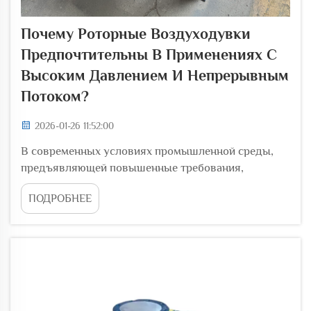
Почему Роторные Воздуходувки
Предпочтительны В Применениях С
Высоким Давлением И Непрерывным
Потоком?
2026-01-26 11:52:00
В современных условиях промышленной среды,
предъявляющей повышенные требования,
роторные воздуходувки зарекомендовали себя как
ПОДРОБНЕЕ
предпочтительное решение для задач с высоким
давлением и необходимостью обеспечения
непрерывного потока. Эти надёжные механические
устройства обеспечивают стабильную
производительность в самых разных отраслях, в
т...