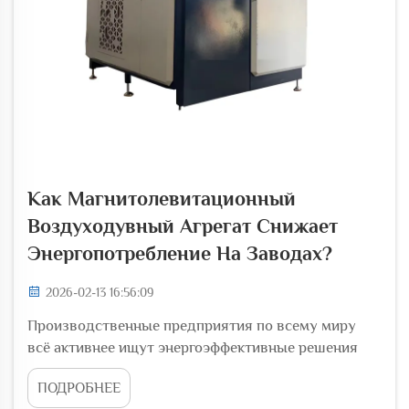
Как Магнитолевитационный
Воздуходувный Агрегат Снижает
Энергопотребление На Заводах?
2026-02-13 16:56:09
Производственные предприятия по всему миру
всё активнее ищут энергоэффективные решения
для снижения эксплуатационных затрат и
ПОДРОБНЕЕ
воздействия на окружающую среду. Одной из