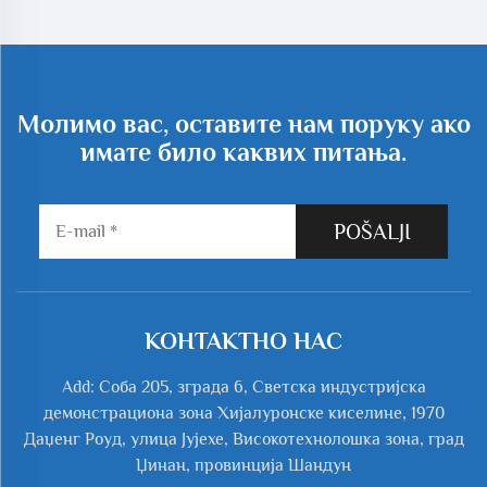
високог притиска АЦ
електрични ваздушни
електрични извор
суспензијски душилица са
енергије центрифугални
средњи притисак челик
тип ОЕМ
материјал
Молимо вас, оставите нам поруку ако
имате било каквих питања.
POŠALJI
КОНТАКТНО НАС
Add: Соба 205, зграда 6, Светска индустријска
демонстрациона зона Хијалуронске киселине, 1970
Даџенг Роуд, улица Јујехе, Високотехнолошка зона, град
Џинан, провинција Шандун