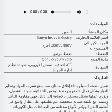
المواصفات:
مكان المنشأ:
الصين
اسم العلامة التجارية:
Jianyu heavy industry
الجهد الكهربائي
220V، 380V، أخرى
المسموح به:
الضغط:
ضغط مرتفع
مادة المنتج:
Q345R/S304/S316
CE، اتفاقية الممثل الأوروبي، شهادة نظام
الشهادة:
إدارة الجودة
التطبيقات:
تتميز مضخة السيلو بأداء إغلاق ممتاز، مما يمنع تسرب المواد وتطاير
الغبار بشكل فعال. تتمتع بدرجة عالية من التلقائية، سهلة التشغيل،
وتؤدي عملها بشكل مستقر. بالإضافة إلى ذلك، فهي مقاومة للتآكل
ومتينة، مع تكلفة صيانة منخفضة. يتم تطبيقها على نطاق واسع في
أنظمة النقل الهوائي لأنواع مختلفة من الصناعات مثل الكهرباء،
الهندسة الكيميائية، والمواد البناء.