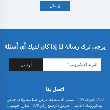
إرسال
يرجى ترك رسالة لنا إذا كان لديك أي أسئلة
أرسل
اتصل بنا
Add: الغرفة 205، المبنى 6، منطقة عرض صناعية وادي حمض
الهيالورونيك العالمي، طريق دازهينغ رقم 1970، شارع جوييهي،