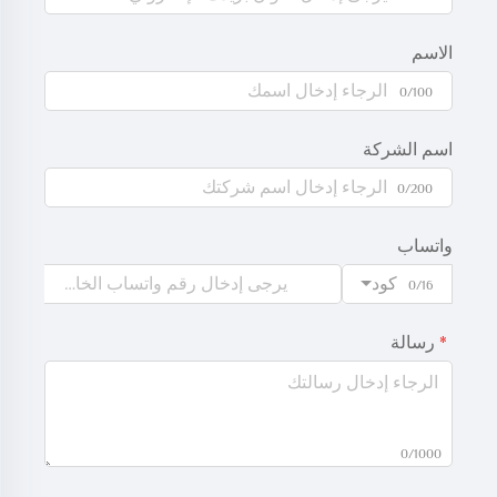
الاسم
0/100
اسم الشركة
0/200
واتساب
كود
0/16
رسالة
0/1000