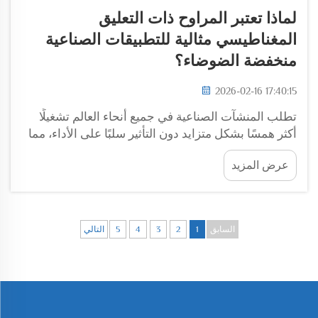
لماذا تعتبر المراوح ذات التعليق
المغناطيسي مثالية للتطبيقات الصناعية
منخفضة الضوضاء؟
2026-02-16 17:40:15
تطلب المنشآت الصناعية في جميع أنحاء العالم تشغيلًا
أكثر همسًا بشكل متزايد دون التأثير سلبًا على الأداء، مما
يدفع إلى اعتماد تقنيات متقدمة لتحريك الهواء. ومن بين
عرض المزيد
هذه الابتكارات، برزت المراوح ذات التعليق المغناطيسي
باعتبارها الخيار المفضل...
السابق
1
2
3
4
5
التالي