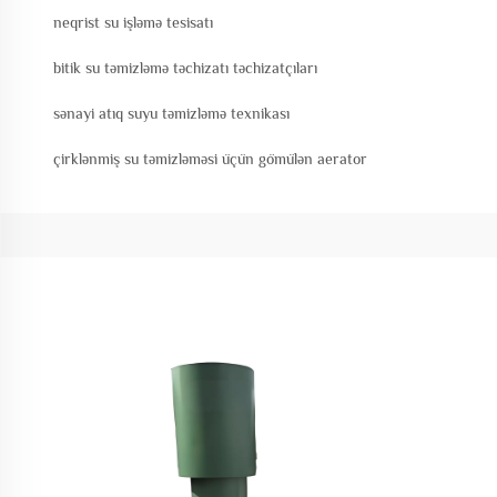
neqrist su işləmə tesisatı
bitik su təmizləmə təchizatı təchizatçıları
sənayi atıq suyu təmizləmə texnikası
çirklənmiş su təmizləməsi üçün gömülən aerator