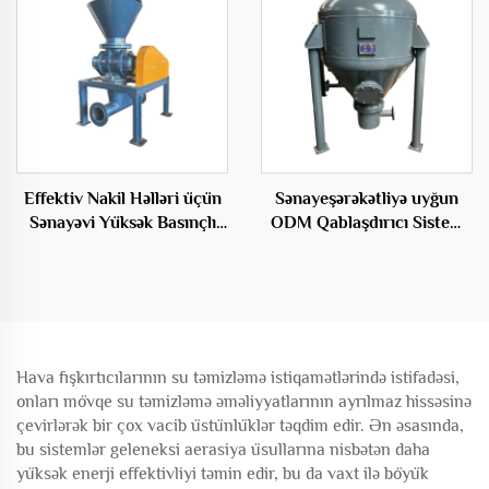
Effektiv Nakil Həlləri üçün
Sənayeşərəkətliyə uyğun
Sənayəvi Yüksək Basınçlı
ODM Qablaşdırıcı Sistem
Dönməli Feeder Fənqləri
Partiklərin Nəql Edilməsi
Anbar Pompası
Hava fışkırtıcılarının su təmizləmə istiqamətlərində istifadəsi,
onları mövqe su təmizləmə əməliyyatlarının ayrılmaz hissəsinə
çevirlərək bir çox vacib üstünlüklər təqdim edir. Ən əsasında,
bu sistemlər geleneksi aerasiya üsullarına nisbətən daha
yüksək enerji effektivliyi təmin edir, bu da vaxt ilə böyük