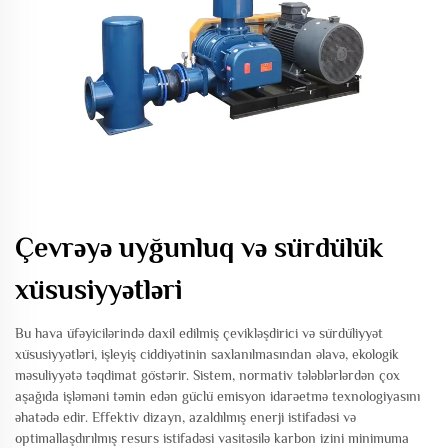
Çevrəyə uyğunluq və sürdülük
xüsusiyyətləri
Bu hava üfəyicilərində daxil edilmiş çevikləşdirici və sürdüliyyət
xüsusiyyətləri, işleyiş ciddiyətinin saxlanılmasından əlavə, ekologik
məsuliyyətə təqdimat göstərir. Sistem, normativ tələblərlərdən çox
aşağıda işləməni təmin edən güclü emisyon idarəetmə texnologiyasını
əhatədə edir. Effektiv dizayn, azaldılmış enerji istifadəsi və
optimallaşdırılmış resurs istifadəsi vasitəsilə karbon izini minimuma