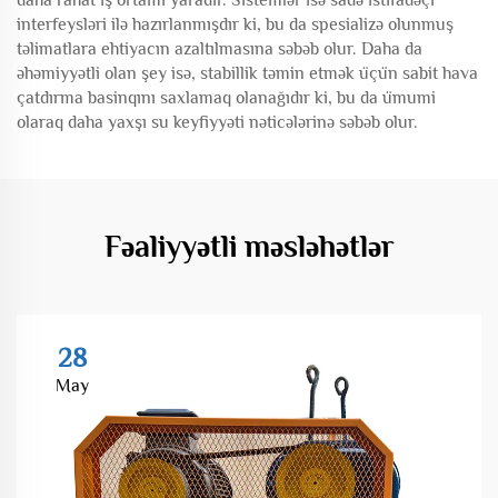
daha rahat iş ortamı yaradır. Sistemlər isə sadə istifadəçi
interfeysləri ilə hazırlanmışdır ki, bu da spesializə olunmuş
təlimatlara ehtiyacın azaltılmasına səbəb olur. Daha da
əhəmiyyətli olan şey isə, stabillik təmin etmək üçün sabit hava
çatdırma basinqını saxlamaq olanağıdır ki, bu da ümumi
olaraq daha yaxşı su keyfiyyəti nəticələrinə səbəb olur.
Fəaliyyətli məsləhətlər
28
May