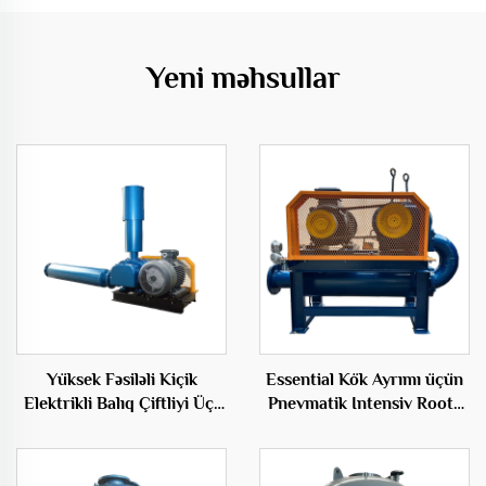
Yeni məhsullar
Yüksek Fəsiləli Kiçik
Essential Kök Ayrımı üçün
Elektrikli Balıq Çiftliyi Üç-
Pnevmatik Intensiv Roots
qat Qıvam Duvakçısı
Turbo Fənqi Qüvvə Mənbəsi