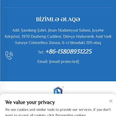
BİZİMLƏ ƏLAQƏ
Add: Şandong Şəhri, Jinan Mədəniyyət Sahəsi, Juyehe
Körpüsü, 1970 Dazheng Caddesi, Dünya Hialuronik Asid Vadi
Sənaye Göstərilmə Zonası, 6-ci binadaki 205 otaq
+86-13808931225
Tel:
Email:
[email protected]
We value your privacy
Copyright © 2025 Jianyu Weiye (Jinan) Machinery
We use cookies and similar tools to provide our services. If you don't
Technology Co., LTD Bütün hüquqlar qorunur. -
Məxfilik
want to accept all cookies, click Personalize cookies.