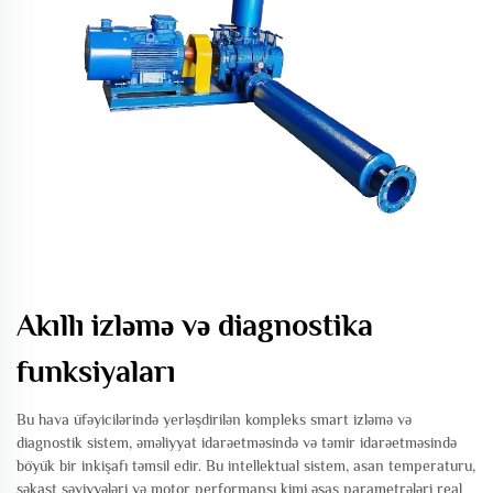
Akıllı izləmə və diagnostika
funksiyaları
Bu hava üfəyicilərində yerləşdirilən kompleks smart izləmə və
diagnostik sistem, əməliyyat idarəetməsində və təmir idarəetməsində
böyük bir inkişafı təmsil edir. Bu intellektual sistem, asan temperaturu,
şəkast səviyyələri və motor performansı kimi əsas parametrələri real