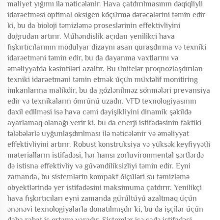
maliyet yığımı ilə nəticələnir. Hava çatdırılmasının dəqiqliyli
idarəetməsi optimal oksigen köçürmə dərəcələrini təmin edir
ki, bu da bioloji təmizləmə proseslərinin effektivliyini
doğrudan artırır. Mühəndislik açıdan yenilikçi hava
fışkırtıcılarının modulyar dizaynı asan quraşdırma və texniki
idarəetməni təmin edir, bu da dayanma vaxtlarını və
əməliyyatda kəsintiləri azaltır. Bu ünitelər proqnozlaşdırılan
texniki idarəetməni təmin etmək üçün müxtəlif monitiring
imkanlarına malikdir, bu da gözlənilməz sönmələri prevansiya
edir və texnikaların ömrünü uzadır. VFD texnologiyasının
daxil edilməsi isə hava cəmi dəyişikliyini dinamik şəkildə
ayarlamaq olanağı verir ki, bu da enerji istifadəsinin faktiki
tələbələrlə uyğunlaşdırılması ilə nəticələnir və əməliyyat
effektivliyini artırır. Robust konstruksiya və yüksək keyfiyyətli
materialların istifadəsi, hər hansı zorluvironmental şərtlərdə
də istisna effektivliy və güvəndiliksizliyi təmin edir. Eyni
zamanda, bu sistemlərin kompakt ölçüləri su təmizləmə
obyektlərində yer istifadəsini maksimuma çatdırır. Yenilikçi
hava fışkırtıcıları eyni zamanda gürültüyü azaltmaq üçün
ənənəvi texnologiyalarla donatılmışdır ki, bu da işçilər üçün