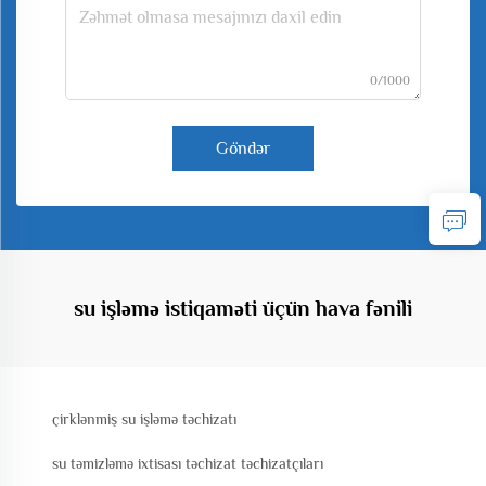
0/1000
Göndər
su işləmə istiqaməti üçün hava fənili
çirklənmiş su işləmə təchizatı
su təmizləmə ixtisası təchizat təchizatçıları