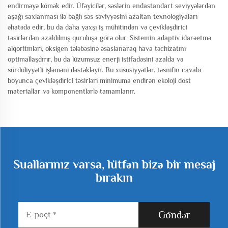
endirməyə kömək edir. Üfəyicilər, səslərin endastandart seviyyələrdən
aşağı saxlanması ilə bağlı səs səviyyəsini azaltan texnologiyaları
əhatədə edir, bu da daha yaxşı iş mühitindən və çevikləşdirici
təsirlərdən azaldılmış quruluşa görə olur. Sistemin adaptiv idarəetmə
alqoritmləri, oksigen tələbəsinə əsaslanaraq hava təchizatını
optimallaşdırır, bu da lüzumsuz enerji istifadəsini azalda və
sürdüliyyətli işləməni dəstəkləyir. Bu xüsusiyyətlər, təsnifin cavabı
boyunca çevikləşdirici təsirləri minimuma endirən ekoloji dost
materiallar və komponentlərlə tamamlanır.
Suallarınız varsa, lütfən bizə bir mesaj
bırakın
Göndər