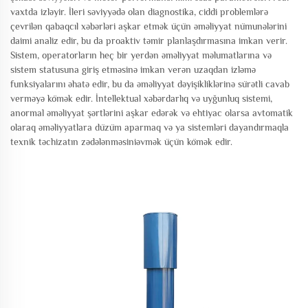
vaxtda izləyir. İleri səviyyədə olan diagnostika, ciddi problemlərə
çevrilən qabaqcıl xəbərləri aşkar etmək üçün əməliyyat nümunələrini
daimi analiz edir, bu da proaktiv təmir planlaşdırmasına imkan verir.
Sistem, operatorların heç bir yerdən əməliyyat məlumatlarına və
sistem statusuna giriş etməsinə imkan verən uzaqdan izləmə
funksiyalarını əhatə edir, bu da əməliyyat dəyişikliklərinə sürətli cavab
verməyə kömək edir. İntellektual xəbərdarlıq və uyğunluq sistemi,
anormal əməliyyat şərtlərini aşkar edərək və ehtiyac olarsa avtomatik
olaraq əməliyyatlara düzüm aparmaq və ya sistemləri dayandırmaqla
texnik təchizatın zədələnməsiniəvmək üçün kömək edir.