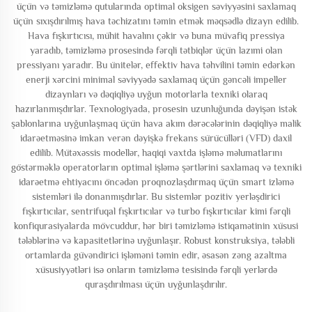
üçün və təmizləmə qutularında optimal oksigen səviyyəsini saxlamaq
üçün sıxışdırılmış hava təchizatını təmin etmək məqsədlə dizayn edilib.
Hava fışkırtıcısı, mühit havalını çəkir və buna müvafiq pressiya
yaradıb, təmizləmə prosesində fərqli tətbiqlər üçün lazımi olan
pressiyanı yaradır. Bu ünitelər, effektiv hava təhvilini təmin edərkən
enerji xərcini minimal səviyyədə saxlamaq üçün gəncəli impeller
dizaynları və dəqiqliyə uyğun motorlarla texniki olaraq
hazırlanmışdırlar. Texnologiyada, prosesin uzunluğunda dəyişən istək
şablonlarına uyğunlaşmaq üçün hava akım dərəcələrinin dəqiqliyə malik
idarəetməsinə imkan verən dəyişkə frekans sürücülləri (VFD) daxil
edilib. Mütəxəssis modellər, haqiqi vaxtda işləmə məlumatlarını
göstərməklə operatorların optimal işləmə şərtlərini saxlamaq və texniki
idarəetmə ehtiyacını öncədən proqnozlaşdırmaq üçün smart izləmə
sistemləri ilə donanmışdırlar. Bu sistemlər pozitiv yerləşdirici
fışkırtıcılar, sentrifuqal fışkırtıcılar və turbo fışkırtıcılar kimi fərqli
konfiqurasiyalarda mövcuddur, hər biri təmizləmə istiqamətinin xüsusi
tələblərinə və kapasitetlərinə uyğunlaşır. Robust konstruksiya, tələbli
ortamlarda güvəndirici işləməni təmin edir, əsasən zəng azaltma
xüsusiyyətləri isə onların təmizləmə tesisində fərqli yerlərdə
quraşdırılması üçün uyğunlaşdırılır.