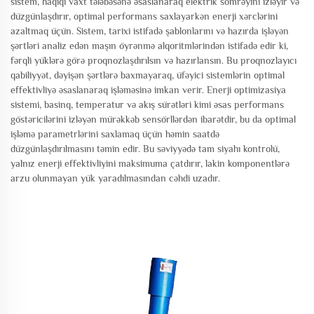
sistem, haqiqi vaxt tələbəsənə əsaslanaraq elektrik sömrəyini izləyir və
düzgünlaşdırır, optimal performans saxlayarkən enerji xərclərini
azaltmaq üçün. Sistem, tarixi istifadə şablonlarını və hazırda işləyən
şərtləri analiz edən maşın öyrənmə alqoritmlərindən istifadə edir ki,
fərqli yüklərə görə proqnozlaşdırılsın və hazırlansın. Bu proqnozlayıcı
qabiliyyət, dəyişən şərtlərə baxmayaraq, üfəyici sistemlərin optimal
effektivliyə əsaslanaraq işləməsinə imkan verir. Enerji optimizasiya
sistemi, basinq, temperatur və akış sürətləri kimi əsas performans
göstəricilərini izləyən mürəkkəb sensörllərdən ibarətdir, bu da optimal
işləmə parametrlərini saxlamaq üçün həmin saatdə
düzgünlaşdırılmasını təmin edir. Bu səviyyədə tam siyahı kontrolü,
yalnız enerji effektivliyini maksimuma çatdırır, lakin komponentlərə
arzu olunmayan yük yaradılmasından cəhdi uzadır.