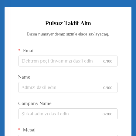
Pulsuz Təklif Alın
Bizim nümayəndəmiz sizinlə əlaqə saxlayacaq.
Email
0/100
Name
0/100
Company Name
0/200
Mesaj