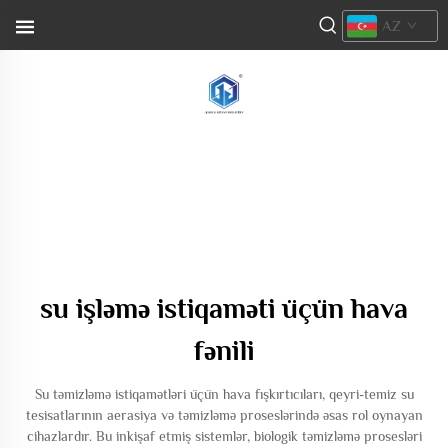
AZ
su işləmə istiqaməti üçün hava
fənili
Su təmizləmə istiqamətləri üçün hava fışkırtıcıları, qeyri-temiz su
tesisatlarının aerasiya və təmizləmə proseslərində əsas rol oynayan
cihazlardır. Bu inkişaf etmiş sistemlər, biologik təmizləmə prosesləri