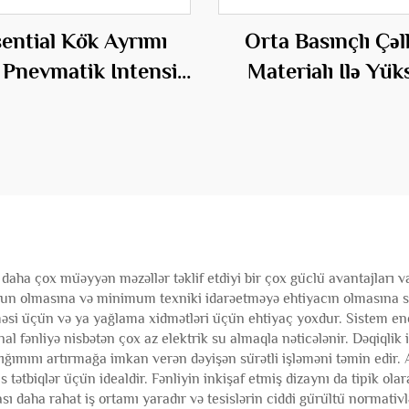
ential Kök Ayrımı
Orta Basınçlı Çə
Pnevmatik Intensiv
Materialı Ilə Yük
 Turbo Fənqi Qüvvə
Basınçlı Elektrikli
Mənbəsi
Süspansiyası Fə
 daha çox müəyyən məzəllər təklif etdiyi bir çox güclü avantajları v
un olmasına və minimum texniki idarəetməyə ehtiyacın olmasına səb
əsi üçün və ya yağlama xidmətləri üçün ehtiyaç yoxdur. Sistem enerj
l fənliyə nisbətən çox az elektrik su almaqla nəticələnir. Dəqiqlik i
ğımını artırmağa imkan verən dəyişən sürətli işləməni təmin edir.
 tətbiqlər üçün idealdir. Fənliyin inkişaf etmiş dizaynı da tipik ola
ası daha rahat iş ortamı yaradır və tesislərin ciddi gürültü normati