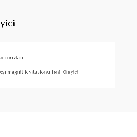
yici
əri növləri
xşı magnit levitasionu fənli üfəyici