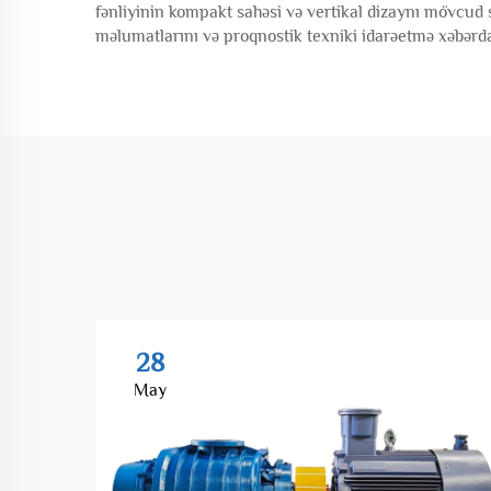
fənliyinin kompakt sahəsi və vertikal dizaynı mövcud s
məlumatlarını və proqnostik texniki idarəetmə xəbərdar
28
May