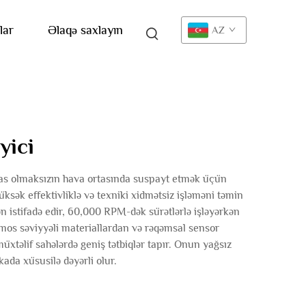
lar
Əlaqə saxlayın
AZ
yici
temas olmaksızın hava ortasında suspayt etmək üçün
üksək effektivliklə və texniki xidmətsiz işləməni təmin
n istifadə edir, 60,000 RPM-dək sürətlərlə işləyərkən
kosmos səviyyəli materiallardan və rəqəmsal sensor
müxtəlif sahələrdə geniş tətbiqlər tapır. Onun yağsız
kada xüsusilə dəyərli olur.