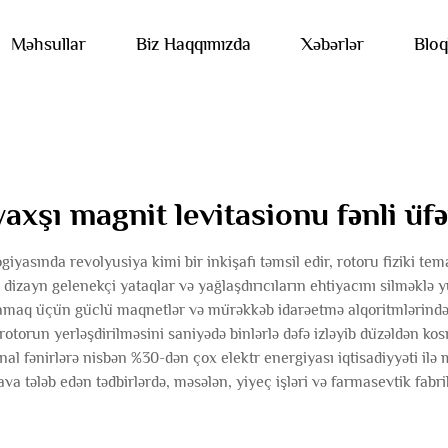
Məhsullar
Biz Haqqımızda
Xəbərlər
Bloq
yaxşı magnit levitasionu fənli üfə
iyasında revolyusiya kimi bir inkişafı təmsil edir, rotoru fiziki 
dizayn gelenekçi yataqlar və yağlaşdırıcıların ehtiyacını silməklə y
axlamaq üçün güclü maqnetlər və mürəkkəb idarəetmə alqoritmlərində
, rotorun yerləşdirilməsini saniyədə binlərlə dəfə izləyib düzəldən 
al fənirlərə nisbən %30-dən çox elektr energiyası iqtisadiyyəti ilə 
va tələb edən tədbirlərdə, məsələn, yiyeç işləri və farmasevtik fabri