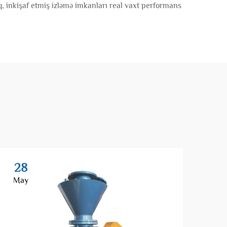
aq, inkişaf etmiş izləmə imkanları real vaxt performans
28
2
May
Ma