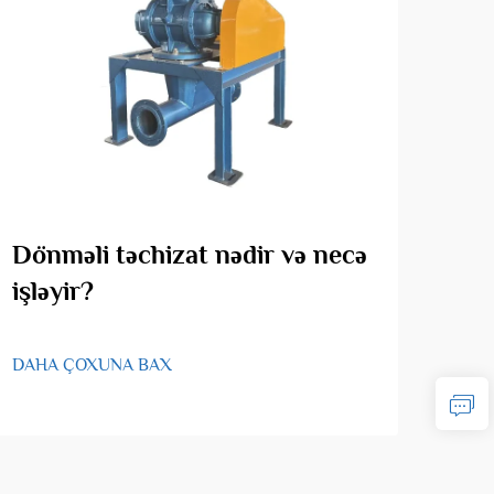
Dönməli təchizat nədir və necə
Döy
işləyir?
tət
DAHA ÇOXUNA BAX
DAH