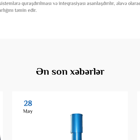
istemlərə quraşdırılması və inteqrasiyası asanlaşdırılır, əlavə olar
lığını təmin edir.
Ən son xəbərlər
28
May