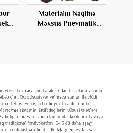
lbur
Materialın Nəqlinə
sek
Məxsus Pnevmatik
 Hava
Sistem Aksesuarları
nqi
ar. Əvvəlki və əsasən, hərəkət edən hissələr arasında
əb olur. Bu xüsusiyyət yalnızca zaman ilə ciddi
i effektivliyi başqa bir böyük faylıdır, çünki
darəetmə sistemini istifadəçilərin xüsusi tələblərə
 Aydınlığı olmayan işləmə tamamilə daxili pür havaya
raq tradiqional fənliyələrdən 10-15 dB daha aşağı
vlərini ödətməsinə kömək edir. Magneq levitasiya