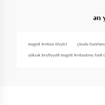
ən 
magnit levitası üfəyici
çinədə hazırlana
yüksək keyfiyyətli magnit levitasionu fənli ü