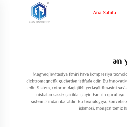
Ana Səhifə
ən 
Magneq levitasiya fəniri hava kompresiya texnolog
elektromaqnetik güclərdən istifadə edir. Bu innovativ 
edir. Sistem, rotorun dəqiqlikli yerləşdirilməsini s
nisbətən səssiz şəkildə işləyir. Fənirin quruluşu
sistemlərindən ibarətdir. Bu texnologiya, konvetsion
işləməsi, mənşəzi təmiz ha