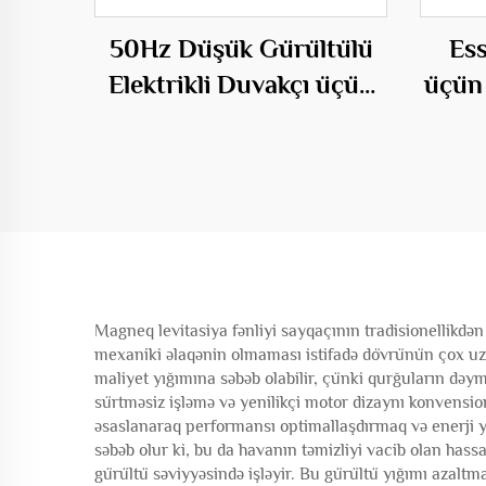
50Hz Düşük Gürültülü
Ess
Elektrikli Duvakçı üçün
üçün 
Doğrudan Başlanğıc
Roots
Turbo Duvakçısı
Magneq levitasiya fənliyi sayqaçının tradisionellikdən
mexaniki əlaqənin olmaması istifadə dövrünün çox uz
maliyet yığımına səbəb olabilir, çünki qurğuların dəym
sürtməsiz işləmə və yenilikçi motor dizaynı konvensiona
əsaslanaraq performansı optimallaşdırmaq və enerji yı
səbəb olur ki, bu da havanın təmizliyi vacib olan hassas
gürültü səviyyəsində işləyir. Bu gürültü yığımı azaltm