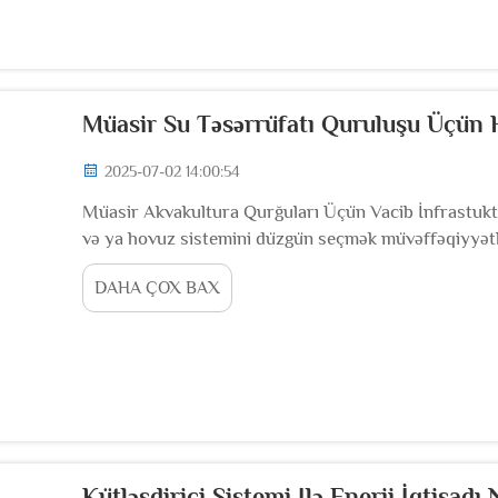
Müasir Su Təsərrüfatı Quruluşu Üçün 
2025-07-02 14:00:54
Müasir Akvakultura Qurğuları Üçün Vacib İnfrastukt
və ya hovuz sistemini düzgün seçmək müvəffəqiyyətli
təşkil edir. Tanklarla müqayisədə hovuzların seçilməs
DAHA ÇOX BAX
almalıdırlar: su keyfiyyəti, istehsal həcmi, idarəetmə r
Kütləşdirici Sistemi Ilə Enerji İqtisadı