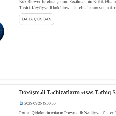
Kök Blower İstehsalçısının Seçilməsinin Kritik Əhəmi
Təsiri. Keyfiyyətli kök blower istehsalçısını seçmək 
uzunömürlülüyünə nail olmaq üçün çox vacibdir. Yaxşı 
DAHA ÇOX BAX
Döyüşməli Təchizatların Əsas Tətbiq Sa
2025-05-26 15:00:00
Rotari Qidalandırıcıların Pnevmatik Nəqliyyat Siste