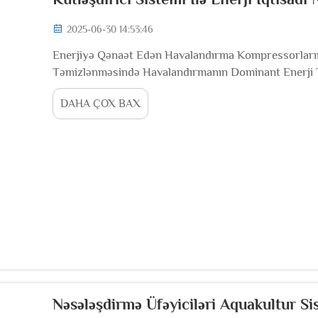
2025-06-30 14:53:46
Enerjiyə Qənaət Edən Havalandırma Kompressorlarının
Təmizlənməsində Havalandırmanın Dominant Enerji Tə
müəssisəsində ümumi enerji istifadəsinin 60%-ni təşki
DAHA ÇOX BAX
Nəsələşdirmə Üfəyiciləri Aquakultur S