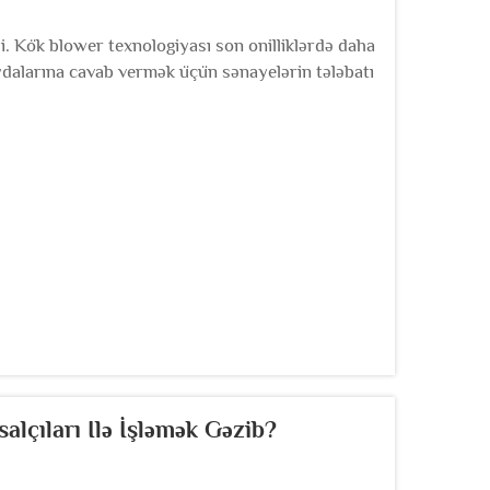
. Kök blower texnologiyası son onilliklərdə daha
aydalarına cavab vermək üçün sənayelərin tələbatı
aye sekt...
lçıları Ilə İşləmək Gəzib?