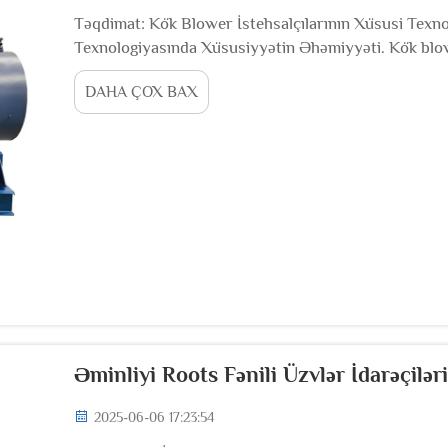
Təqdimat: Kök Blower İstehsalçılarının Xüsusi Texno
Texnologiyasında Xüsusiyyətin Əhəmiyyəti. Kök blowe
texnologiyasında inkişafı təmin etmək üçün çox vacibdi
DAHA ÇOX BAX
Əminliyi Roots Fənili Üzvlər İdarəçilər
2025-06-06 17:23:54