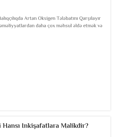
lıqçılıqda Artan Oksigen Tələbatını Qarşılayır
ə əməliyyatlardan daha çox məhsul əldə etmək və
. Havalandırma bu prosesdə mühüm rol oynayır,
ə böyüməsi üçün vacibdir.
i Hansı Inkişafatlara Malikdir?