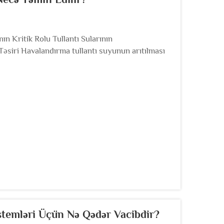
 Kritik Rolu Tullantı Sularının
siri Havalandırma tullantı suyunun arıtılması
l edə bilər və buna görə də ...
istemləri Üçün Nə Qədər Vacibdir?