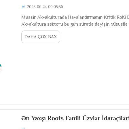
2025-06-24 09:05:56
Müasir Akvakulturada Havalandırmanın Kritik Rolü Ba
Akvakultura sektoru bu gün sürətlə dəyişir, xüsusil
eyni zamanda ətraf mühitə zərər verməmək vacibdir
DAHA ÇOX BAX
çünki kifayət qədər oksigen balıqların sağ qalması v
Ən Yaxşı Roots Fənili Üzvlər İdarəçilər