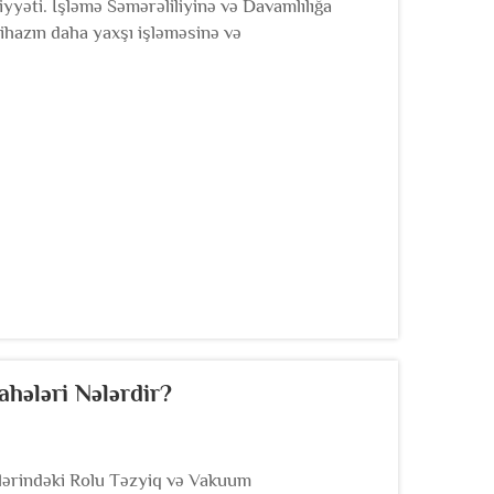
yyəti. İşləmə Səmərəliliyinə və Davamlılığa
cihazın daha yaxşı işləməsinə və
bir istehsalçı, texniki dəstəkdən tut...
hələri Nələrdir?
mlərindəki Rolu Təzyiq və Vakuum