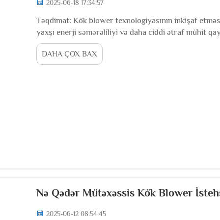
2025-06-18 17:34:57
Təqdimat: Kök blower texnologiyasının inkişaf etməsi
yaxşı enerji səmərəliliyi və daha ciddi ətraf mühit q
ilə əhəmiyyətli dərəcədə inkişaf edib. Bu cihazlar sən
DAHA ÇOX BAX
Nə Qədər Mütəxəssis Kök Blower İstehsa
2025-06-12 08:54:45