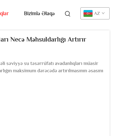
qlar
Bizimlə Əlaqə
AZ
ları Necə Məhsuldarlığı Artırır
əli səviyyə su təsərrüfatı avadanlıqları müasir
arlığın maksimum dərəcədə artırılmasının əsasını
inteqrasiyası daha yaxşı...