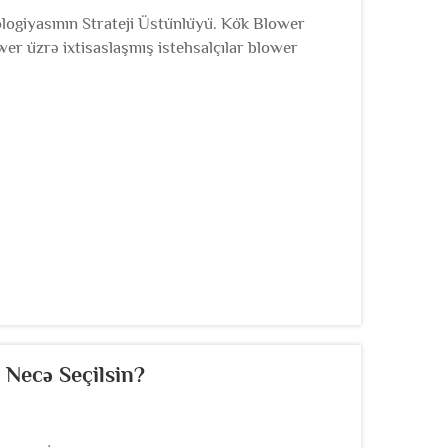
logiyasının Strateji Üstünlüyü. Kök Blower
r üzrə ixtisaslaşmış istehsalçılar blower
r. Bu şirkətlər yalnız bu sa...
i Necə Seçilsin?