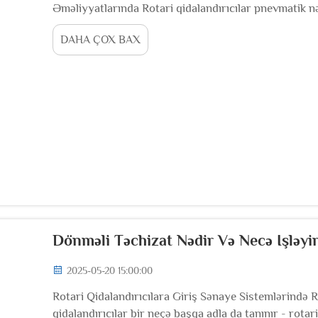
Əməliyyatlarında Rotari qidalandırıcılar pnevmatik nəq
saxlamaqda kömək edir. Onlar bu sistemlərin düzgün
DAHA ÇOX BAX
təzyiq, həm də vakuum şəraitində işləyir...
Dönməli Təchizat Nədir Və Necə Işləyi
2025-05-20 15:00:00
Rotari Qidalandırıcılara Giriş Sənaye Sistemlərində Ro
qidalandırıcılar bir neçə başqa adla da tanınır - rotari