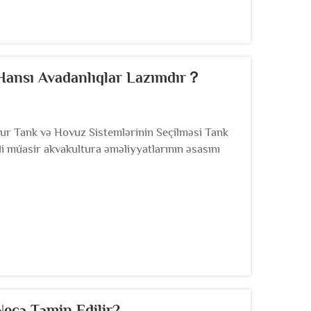
Hansı Avadanlıqlar Lazımdır？
ur Tank və Hovuz Sistemlərinin Seçilməsi Tank
 müasir akvakultura əməliyyatlarının əsasını
i zamanı fermerlər çoxsaylı amilləri nəzərə
ahatlığı və ətraf mühitə təsir.
 Necə Təmin Edilir?