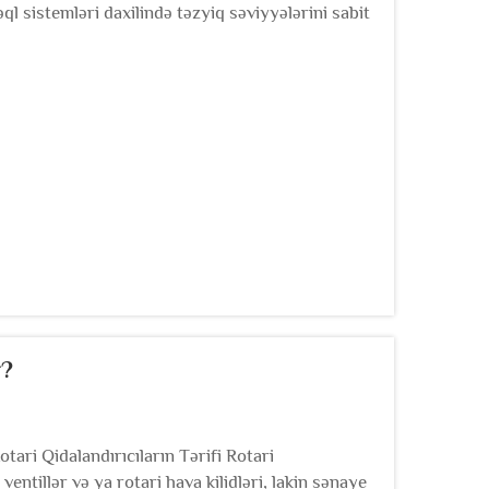
l sistemləri daxilində təzyiq səviyyələrini sabit
 işləməsi üçün nəhəng dərəcədə vacibdir, həm
r?
tari Qidalandırıcıların Tərifi Rotari
 ventillər və ya rotari hava kilidləri, lakin sənaye