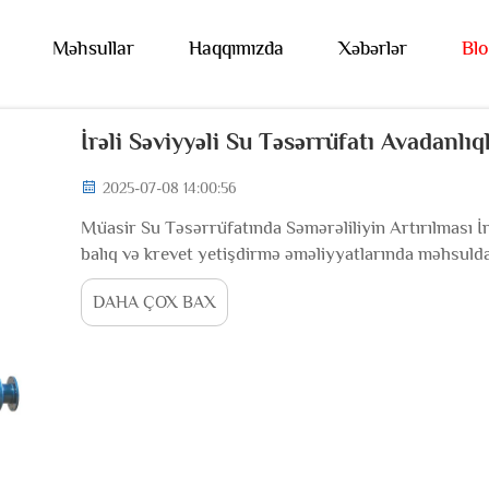
Məhsullar
Haqqımızda
Xəbərlər
Blo
İrəli Səviyyəli Su Təsərrüfatı Avadanlıq
2025-07-08 14:00:56
Müasir Su Təsərrüfatında Səmərəliliyin Artırılması İr
balıq və krevet yetişdirmə əməliyyatlarında məhsuld
təşkil edir. Dəqiq maşınların və innovativ sistemlərin 
DAHA ÇOX BAX