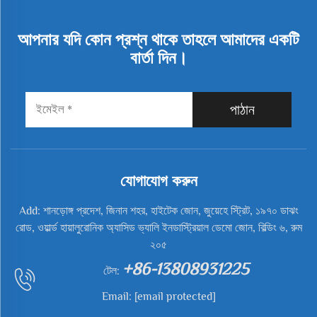
আপনার যদি কোন প্রশ্ন থাকে তাহলে আমাদের একটি
বার্তা দিন।
পাঠান
যোগাযোগ করুন
Add: শানড়োঙ্গ প্রদেশ, জিনান শহর, হাইটেক জোন, জুয়েহে স্ট্রিট, ১৯৭০ ডাঝং
রোড, ওয়ার্ল্ড হায়ালুরোনিক অ্যাসিড ভ্যালি ইনডাস্ট্রিয়াল ডেমো জোন, বিল্ডিং ৬, রুম
২০৫
+86-13808931225
টেল:
Email:
[email protected]