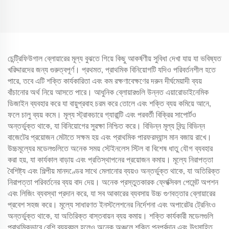
চেন্ট্রিফিউগাল ব্লোয়ারের মূল্য বুঝতে গিয়ে কিছু আকর্ষণীয় সুবিধা দেখা যায় যা ভবিষ্যত
খরিদ্দারদের জন্য গুরুত্বপূর্ণ। প্রথমত, প্রাথমিক বিনিয়োগটি যদিও পরিবর্তনশীল হতে
পারে, তবে এটি শক্তি কার্যকারিতা এবং কম রক্ষণাবেক্ষণের দরুন দীর্ঘমেয়াদী ব্যয়
বাঁচানোর অর্থ নিয়ে আসতে পারে। আধুনিক ব্লোয়ারগুলি উন্নত এয়ারোডাইনেমিক
ডিজাইন ব্যবহার করে যা বায়ুপ্রবাহ চরম করে তোলে এবং শক্তি ব্যয় কমিয়ে আনে,
ফলে চালু ব্যয় কমে। মূল্য স্ট্রাকচারে গ্যারান্টি এবং পরবর্তী বিক্রির সাপোর্টও
অন্তর্ভুক্ত থাকে, যা বিনিয়োগের সুরক্ষা নিশ্চিত করে। বিভিন্ন মূল্য বিন্দু বিভিন্ন
বাজেটের প্রয়োজন মেটাতে সক্ষম হয় এবং প্রাথমিক পারফরম্যান্স মান বজায় রাখে।
উচ্চমূল্যের মডেলগুলিতে অনেক সময় স্টেইনলেস স্টিল বা বিশেষ ধাতু যৌগ ব্যবহার
করা হয়, যা কার্যকাল বাড়ায় এবং প্রতিস্থাপনের প্রয়োজন কমায়। মূল্যে নিরাপত্তা
বৈশিষ্ট্য এবং শিল্পীয় মানদণ্ডের সাথে মেলানোর ব্যয়ও অন্তর্ভুক্ত থাকে, যা অতিরিক্ত
নিরাপত্তা পরিবর্তনের ব্যয় বাদ দেয়। অনেক প্রস্তুতকারক ফ্লেক্সিবল পেমেন্ট অপশন
এবং লিজিং ব্যবস্থা প্রদান করে, যা সব আকারের ব্যবসায় উচ্চ গুণবত্তার ব্লোয়ারের
প্রবেশ সহজ করে। মূল্যে সাধারণত ইনস্টলেশনের নির্দেশনা এবং অপারেটর ট্রেনিংও
অন্তর্ভুক্ত থাকে, যা অতিরিক্ত বাস্তবায়ন ব্যয় কমায়। শক্তি কার্যকারী মডেলগুলি
প্রাথমিকভাবে বেশি ব্যয়বহুল হলেও অনেক অঞ্চলে শক্তি পুনর্প্রদান এবং উৎসাহিত