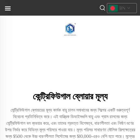
BN
কেন্ট্রিফিউগাল ব্লোয়ার মূল্য
সেন্ট্রিফিউগাল ব্লোয়ারের মূল্য কার্যক বায়ু চালন সমাধানের জন্য শিল্পের একটি গুরুত্বপূর্ণ
বিবেচনা প্রতিনিধিত্ব করে। এই যান্ত্রিক ডিভাইসগুলি বায়ু এবং গ্যাস চালনের জন্য
সেন্ট্রিফিউগাল বল ব্যবহার করে, এবং তাদের প্রদত্ত বিশেষত্ব, ধারণশীলতা এবং নির্মাণ গুণের
উপর নির্ভর করে বিভিন্ন মূল্য পরিসরে পাওয়া যায়। মূল্য পরিসর সাধারণত মৌলিক শিল্পক্ষেত্রের
জন্য $500 থেকে উচ্চ ধারণশীলতা সিস্টেমের জন্য $10,000-এরও বেশি হতে পারে। মূল্যের