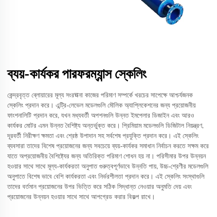
ব্যয়-কার্যকর পারফরম্যান্স স্কেলিং
কেন্দ্রবৃত্ত ব্লোয়ারের মূল্য সংরचনা কাজের পরিমাণ সম্পর্কে খরচের সাপেক্ষে আশ্চর্যজনক
স্কেলিং প্রদান করে। এন্ট্রি-লেভেল মডেলগুলি মৌলিক অ্যাপ্লিকেশনের জন্য প্রয়োজনীয়
ফাংশনালিটি প্রদান করে, যখন মধ্যবর্তী অপশনগুলি উন্নত ইমপেলার ডিজাইন এবং আরও
কার্যকর মোটর এমন উন্নত বৈশিষ্ট্য অন্তর্ভুক্ত করে। প্রিমিয়াম মডেলগুলি ডিজিটাল নিয়ন্ত্রণ,
দূরবর্তী নিরীক্ষণ ক্ষমতা এবং শ্রেষ্ঠ উপাদান সহ সর্বশেষ প্রযুক্তি প্রদান করে। এই স্কেলিং
ব্যবসারা তাদের বিশেষ প্রয়োজনের জন্য সবচেয়ে ব্যয়-কার্যকর সমাধান নির্বাচন করতে সক্ষম করে
যাতে অপ্রয়োজনীয় বৈশিষ্ট্যের জন্য অতিরিক্ত পরিমাণ শোধন হয় না। পরিসীমার উপর উন্নয়ন
হওয়ার সাথে সাথে মূল্য-কার্যকরতা অনুপাত গুরুত্বপূর্ণভাবে উন্নতি পায়, উচ্চ-শ্রেণীর মডেলগুলি
অনুপাতে বিশেষ ভাবে বেশি কার্যকরতা এবং নির্ভরশীলতা প্রদান করে। এই স্কেলিং সংস্থাগুলি
তাদের বর্তমান প্রয়োজনের উপর ভিত্তি করে সঠিক সিদ্ধান্ত নেওয়ার অনুমতি দেয় এবং
প্রয়োজনের উন্নয়ন হওয়ার সাথে সাথে আপগ্রেড করার বিকল্প রাখে।