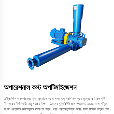
অপারেশনাল কস্ট অপটিমাইজেশন
চেন্ট্রিফিউগাল ব্লোয়ারের মূল্য মূল্যায়ন করার সময়, শুধু প্রাথমিক ক্রয় মূল্যের বাইরেও দৃষ্টি
নিবদ্ধ হয় দীর্ঘমেয়াদী চালু খরচের উপর। উচ্চতর মূল্যবিশিষ্ট মডেলগুলোতে অনেক সময় শক্তি-
সংকট প্রযুক্তি অন্তর্ভুক্ত থাকে যা বিদ্যুৎ খরচ গুরুত্বপূর্ণভাবে কমায়, ফলে মাসিক বিদ্যুৎ বিল