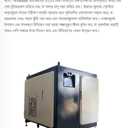
কমে। পremium মডেলগুলোর উত্তম নির্মাণ গুণবত্তা রক্ষণাবেক্ষণের আবশ্যকতা কমায় এবং
সেবা ইন্টারভ্যাল বাড়িয়ে দেয়, যা সমগ্র চালু খরচ কমিয়ে দেয়। উচ্চতর মূল্যের শ্রেণীতে
অন্তর্ভুক্ত উন্নত নিরীক্ষণ পদ্ধতি ব্যবহার করে পূর্বাভাসিত রক্ষণাবেক্ষণ সম্ভব করে, যা
খরচজনক ভেঙে পড়ার ঝুঁকি রোধ করে এবং পারফরম্যান্সকে অপ্টিমাইজ করে। গুণমানমূলক
উপাদান এবং উপকরণে বিনিয়োগ করা দ্বারা সজ্জানুকূল জীবন বৃদ্ধি পায়, যা প্রাথমিক খরচটি
আরও বেশি সময়ের উপর বিতরণ করে এবং বিনিয়োগের ফেরত উন্নয়ন করে।