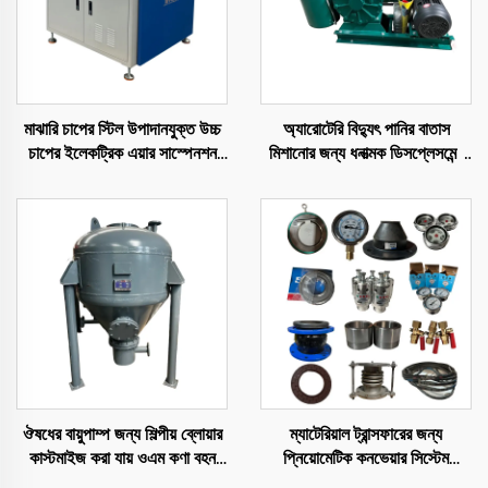
মাঝারি চাপের স্টিল উপাদানযুক্ত উচ্চ
অ্যারোটেরি বিদ্যুৎ পানির বাতাস
চাপের ইলেকট্রিক এয়ার সাস্পেনশন
মিশানোর জন্য ধনাত্মক ডিসপ্লেসমেন্ট
ব্লোয়ার
ব্লোয়ার
ঔষধের বায়ুপাম্প জন্য শিল্পীয় ব্লোয়ার
ম্যাটেরিয়াল ট্রান্সফারের জন্য
কাস্টমাইজ করা যায় ওএম কণা বহন
প্নিয়োমেটিক কনভেয়ার সিস্টেম
সিস্টেম উদ্যোগ পাম্প
এক্সেসরি