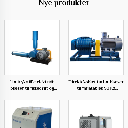
Nye produkter
Højtryks lille elektrisk
Direktekoblet turbo-blæser
blæser til fiskedrift og
til inflatables 50Hz
akvakultur med trebladet
lavstøjende elektrisk
Roots-blæser
blæser