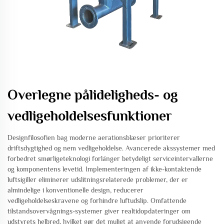
Overlegne pålideligheds- og
vedligeholdelsesfunktioner
Designfilosofien bag moderne aerationsblæser prioriterer
driftsdygtighed og nem vedligeholdelse. Avancerede akssystemer med
forbedret smørligeteknologi forlänger betydeligt serviceintervallerne
og komponentens levetid. Implementeringen af ikke-kontaktende
luftsigiller eliminerer udslitningsrelaterede problemer, der er
almindelige i konventionelle design, reducerer
vedligeholdelseskravene og forhindre luftudslip. Omfattende
tilstandsovervågnings-systemer giver realtidopdateringer om
udstyrets helbred, hvilket gør det muligt at anvende forudsigende