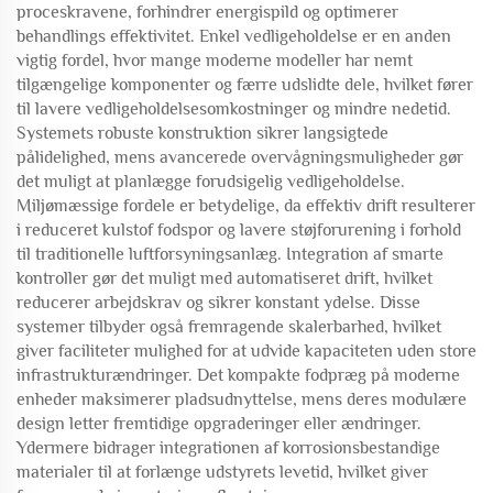
proceskravene, forhindrer energispild og optimerer
behandlings effektivitet. Enkel vedligeholdelse er en anden
vigtig fordel, hvor mange moderne modeller har nemt
tilgængelige komponenter og færre udslidte dele, hvilket fører
til lavere vedligeholdelsesomkostninger og mindre nedetid.
Systemets robuste konstruktion sikrer langsigtede
pålidelighed, mens avancerede overvågningsmuligheder gør
det muligt at planlægge forudsigelig vedligeholdelse.
Miljømæssige fordele er betydelige, da effektiv drift resulterer
i reduceret kulstof fodspor og lavere støjforurening i forhold
til traditionelle luftforsyningsanlæg. Integration af smarte
kontroller gør det muligt med automatiseret drift, hvilket
reducerer arbejdskrav og sikrer konstant ydelse. Disse
systemer tilbyder også fremragende skalerbarhed, hvilket
giver faciliteter mulighed for at udvide kapaciteten uden store
infrastrukturændringer. Det kompakte fodpræg på moderne
enheder maksimerer pladsudnyttelse, mens deres modulære
design letter fremtidige opgraderinger eller ændringer.
Ydermere bidrager integrationen af korrosionsbestandige
materialer til at forlænge udstyrets levetid, hvilket giver