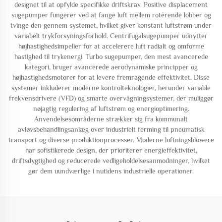
designet til at opfylde specifikke driftskrav. Positive displacement
sugepumper fungerer ved at fange luft mellem rotérende lobber og
tvinge den gennem systemet, hvilket giver konstant luftstrøm under
variabelt trykforsyningsforhold. Centrifugalsugepumper udnytter
højhastighedsimpeller for at accelerere luft radialt og omforme
hastighed til trykenergi. Turbo sugepumper, den mest avancerede
kategori, bruger avancerede aerodynamiske principper og
højhastighedsmotorer for at levere fremragende effektivitet. Disse
systemer inkluderer moderne kontrolteknologier, herunder variable
frekvensdrivere (VFD) og smarte overvågningsystemer, der muliggør
nøjagtig regulering af luftstrøm og energioptimering.
Anvendelsesområderne strækker sig fra kommunalt
avløvsbehandlingsanlæg over industrielt ferming til pneumatisk
transport og diverse produktionprocesser. Moderne luftningsblowere
har sofistikerede design, der prioriterer energieffektivitet,
driftsdygtighed og reducerede vedligeholdelsesanmodninger, hvilket
gør dem uundværlige i nutidens industrielle operationer.