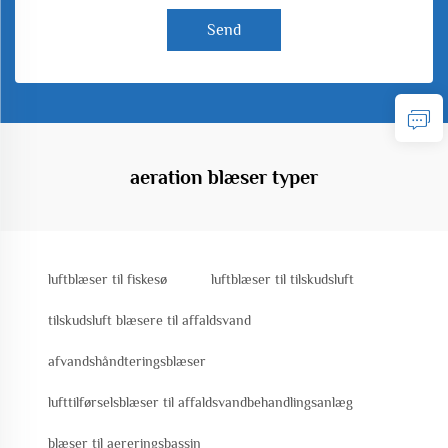
Send
aeration blæser typer
luftblæser til fiskesø
luftblæser til tilskudsluft
tilskudsluft blæsere til affaldsvand
afvandshåndteringsblæser
lufttilførselsblæser til affaldsvandbehandlingsanlæg
blæser til aereringsbassin