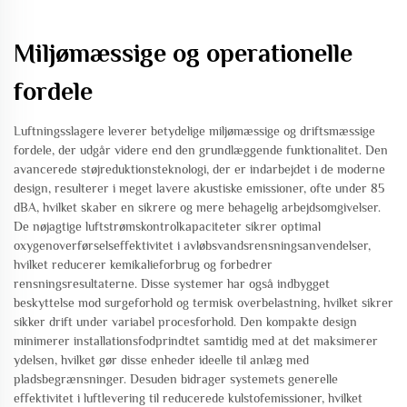
Miljømæssige og operationelle
fordele
Luftningsslagere leverer betydelige miljømæssige og driftsmæssige
fordele, der udgår videre end den grundlæggende funktionalitet. Den
avancerede støjreduktionsteknologi, der er indarbejdet i de moderne
design, resulterer i meget lavere akustiske emissioner, ofte under 85
dBA, hvilket skaber en sikrere og mere behagelig arbejdsomgivelser.
De nøjagtige luftstrømskontrolkapaciteter sikrer optimal
oxygenoverførselseffektivitet i avløbsvandsrensningsanvendelser,
hvilket reducerer kemikalieforbrug og forbedrer
rensningsresultaterne. Disse systemer har også indbygget
beskyttelse mod surgeforhold og termisk overbelastning, hvilket sikrer
sikker drift under variabel procesforhold. Den kompakte design
minimerer installationsfodprindtet samtidig med at det maksimerer
ydelsen, hvilket gør disse enheder ideelle til anlæg med
pladsbegrænsninger. Desuden bidrager systemets generelle
effektivitet i luftlevering til reducerede kulstofemissioner, hvilket