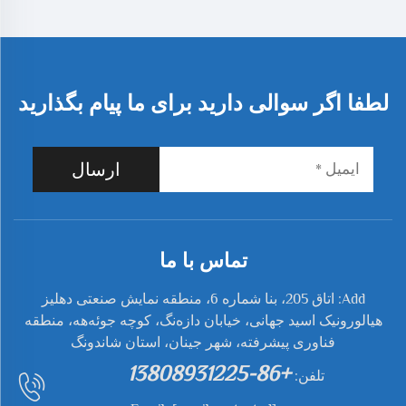
هوایی برای انتقال ماده
سیستم حمل ذرات OEM
برای پمپ انبار
لطفا اگر سوالی دارید برای ما پیام بگذارید
ارسال
تماس با ما
Add: اتاق 205، بنا شماره 6، منطقه نمایش صنعتی دهلیز
هیالورونیک اسید جهانی، خیابان دازه‌نگ، کوچه جوئه‌هه، منطقه
فناوری پیشرفته، شهر جینان، استان شاندونگ
+86-13808931225
تلفن: