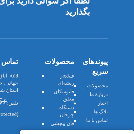
لطفا اگر سوالی دارید برای 
بگذارید
پیوندهای
محصولات
تماس ب
سریع
فoglر
ریشه‌ای
جهانی، خی
محصولات
استان شا
فانوسکای
دربارهٔ ما
معلق
+86-13808931225
اخبار
تلفن:
دستگاه
بلاگ ها
rotected]
چرخان
تماس با ما
فان پیچشی
سیستم حمل