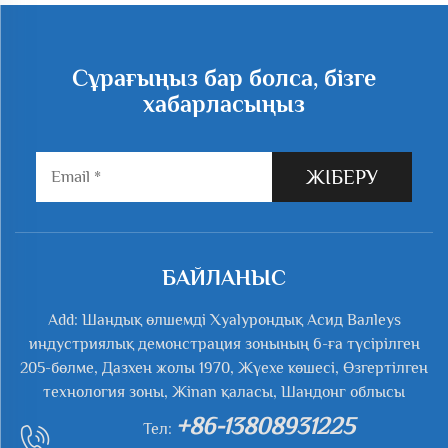
Сұрағыңыз бар болса, бізге
хабарласыңыз
ЖІБЕРУ
БАЙЛАНЫС
Add: Шандық өлшемді Хyalурондық Асид Валleys
индустриялық демонстрация зонының 6-ға түсірілген
205-бөлме, Дазхен жолы 1970, Жүехе көшесі, Өзгертілген
технология зоны, Жinan қаласы, Шандонг облысы
+86-13808931225
Тел: