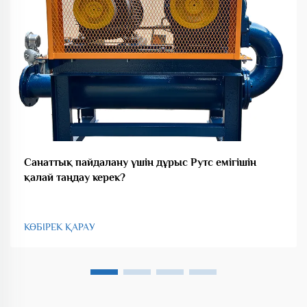
Санаттық пайдалану үшін дұрыс Рутс емігішін
қалай таңдау керек?
КӨБІРЕК ҚАРАУ