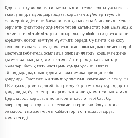
Қоршаған құралдарға салыстырылған кезде, соңғы уақыттағы
аквакультура құралдарындағы қоршаған жүйелер тәуелсіз
фермерлік әдістерге бағытталған қатынасты бейнелейді. Кеңес
берілетін фильтрлеу жүйелері терең қатынастар мен шығындық
элементтерді тиімді тартып отырады, су пішінін сақтауға және
қоршаған әсерді кемітуге мүмкіндік береді. Су қайта іске қосу
технологиясы таза су қолдануын және шығындық элементтерді
шектеуді көбейтеді, осылайша операцияларды қоршаған және
қызмет халқында қажетті етеді. Интегралды қатынастар
жүйелері балық қатынастарын құнды қосымшаларға
айналдырады, оның қоршаған экономика принциптерін
қолдайды. Энергияның тиімді қолдануын қамтамасыз ету үшін
LED ауыздар мен деңгейлік тіркелуі бар помпалау құралдарын
қолданады, бұл электр энергиясын және қызмет халын кемиді.
Құралдарда қоршаған мониторинг қабілеттері бар, бұл
операторларға қоршаған регламенттерге сай болуға және
өнімдердің қызметкерлік қабілеттерін оптималастыруға
көмектеседі.