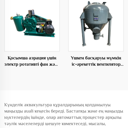
тиімді қозғалтудың
шешімдері
Қосымша аэрация үшін
Үшкен басқаруы мүмкін
электр ротативті фан және
іс-әрекеттік вентилятор
позитивті емігіш
OEM өнімдердің шағын
жүйесі депо насосы
Күнделік аквакультура құралдарының қолданылуы
маңызды аuali кеңесін береді. Бастапқы және ең маңызды
нүктелердің ішінде, олар автоматтық процестер арқылы
тәулік мәселелерді шешуге көмектеседі, мысалы,