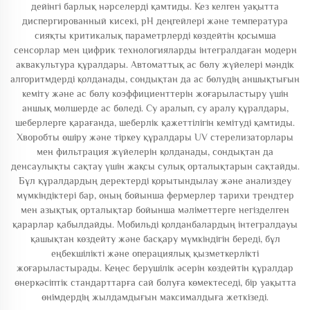
дейінгі барлық нәрселерді қамтиды. Кез келген уақытта
диспергированный кисекі, pH деңгейлері және температура
сияқты критикалық параметрлерді көздейтін қосымша
сенсорлар мен цифрик технологияларды інтегралдаған модерн
аквакультура құралдары. Автоматтық ас бөлу жүйелері мәндік
алгоритмдерді қолданады, сондықтан да ас бөлудің аншықтығын
кеміту және ас бөлу коэффициенттерін жоғарыластыру үшін
аншық мөлшерде ас бөледі. Су аралып, су аралу құралдары,
шеберлерге қарағанда, шеберлік қажеттілігін кемітуді қамтиды.
Хворобты өшіру және тіркеу құралдары UV стерелизаторлары
мен фильтрация жүйелерін қолданады, сондықтан да
денсаулықты сақтау үшін жақсы сулық орталықтарын сақтайды.
Бұл құралдардың деректерді қорытындылау және анализдеу
мүмкіндіктері бар, оның бойынша фермерлер тарихи трендтер
мен азықтық орталықтар бойынша мәліметтерге негізделген
қарарлар қабылдайды. Мобильді қолданбалардың інтегралдауы
қашықтан көздейту және басқару мүмкіндігін береді, бұл
еңбекшілікті және операциялық қызметкерлікті
жоғарыластырады. Кеңес берушілік әсерін көздейтін құралдар
өнеркәсіптік стандарттарға сай болуға көмектеседі, бір уақытта
өнімдердің жылдамдығын максималдыға жеткізеді.