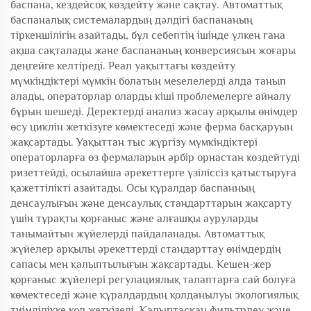
баспана, кездейсоқ көздейту және сақтау. Автоматтық
баспаналық системалардың дәлдігі баспананың
тіркеншілігін азайтады, бұл себептің ішінде үлкен гана
ақша сақталады және баспананың конверсиясын жоғары
деңгейге келтіреді. Реал уақыттағы көздейту
мүмкіндіктері мүмкін болатын мeseлелерді алда танып
алады, операторлар оларды кіші проблемелерге айналу
бұрын шешеді. Деректерді анализ жасау арқылы өнімдер
өсу циклін жеткізуге көмектеседі және ферма басқаруын
жақсартады. Уақыттан тыс жүргізу мүмкіндіктері
операторларға өз фермаларын әрбір орнастан көздейтуді
ризеттейді, осылайша әрекеттерге үзіліссіз қатыстыруға
қажеттілікті азайтады. Осы құралдар баспанның
денсаулығын және денсаулық стандарттарын жақсарту
үшін тұрақты қорғаныс және алғашқы ауруларды
танымайтын жүйелерді пайдаланады. Автоматтық
жүйелер арқылы әрекеттерді стандарттау өнімдердің
сапасы мен қалыптылығын жақсартады. Кешен-жер
қорғаныс жүйелері регулациялық талаптарға сай болуға
көмектеседі және құралдардың қолданылуы экологиялық
тиімділікке қол жеткізеді. Қалыптасқан фильтрлеу және