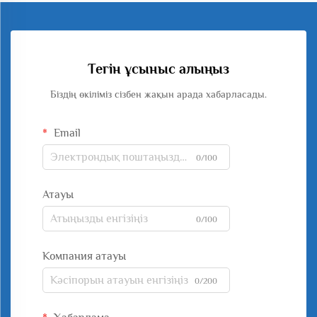
Тегін ұсыныс алыңыз
Біздің өкіліміз сізбен жақын арада хабарласады.
Email
0/100
Атауы
0/100
Компания атауы
0/200