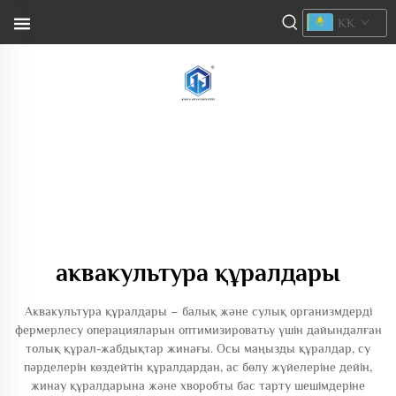
KK
аквакультура құралдары
Аквакультура құралдары – балық және сулық организмдерді
фермерлесу операцияларын оптимизироватьу үшін дайындалған
толық құрал-жабдықтар жинағы. Осы маңызды құралдар, су
пәрделерін көздейтін құралдардан, ас бөлу жүйелеріне дейін,
жинау құралдарына және хворобты бас тарту шешімдеріне