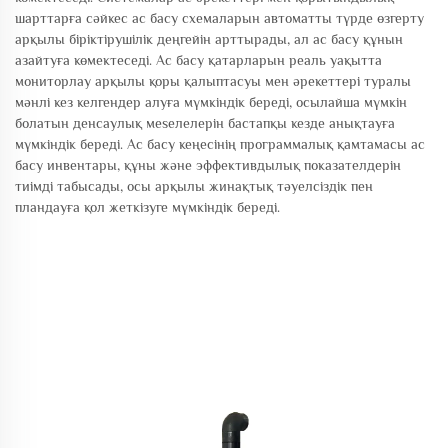
шарттарға сәйкес ас басу схемаларын автоматты түрде өзгерту
арқылы біріктірушілік деңгейін арттырады, ал ас басу құнын
азайтуға көмектеседі. Ас басу қатарларын реаль уақытта
мониторлау арқылы қоры қалыптасуы мен әрекеттері туралы
мәнлі кез келгендер алуға мүмкіндік береді, осылайша мүмкін
болатын денсаулық мeseлелерін бастапқы кезде анықтауға
мүмкіндік береді. Ас басу кеңесінің программалық қамтамасы ас
басу инвентары, құны және эффективдылық показателдерін
тиімді табысады, осы арқылы жинақтық тәуелсіздік пен
пландауға қол жеткізуге мүмкіндік береді.