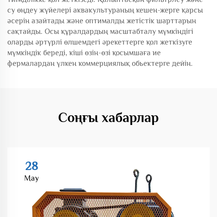
су өңдеу жүйелері аквакультураның кешен-жерге қарсы
әсерін азайтады және оптималды жетістік шарттарын
сақтайды. Осы құралдардың масштабталу мүмкіндігі
оларды әртүрлі өлшемдегі әрекеттерге қол жеткізуге
мүмкіндік береді, кіші өзін-өзі қосымшаға ие
фермалардан үлкен коммерциялық обьектерге дейін.
Соңғы хабарлар
28
May