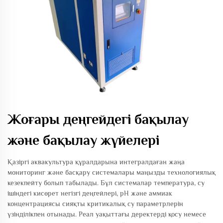
Жоғары деңгейдегі бақылау
және бақылау жүйелері
Қазіргі аквакультура құралдарына интегралдаған жаңа
мониторинг және басқару системалары маңызды технологиялық
кезекпейту болып табылады. Бұл системалар температура, су
ішіндегі кисөрет негізгі деңгейлері, pH және аммиак
концентрациясы сияқты критикалық су параметрлерін
үзінділікпен отынады. Реал уақыттағы деректерді қосу немесе