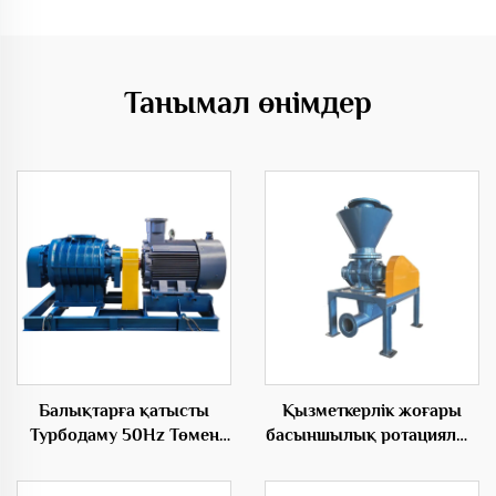
Танымал өнімдер
Балықтарға қатысты
Қызметкерлік жоғары
Турбодаму 50Hz Төмен
басыншылық ротациялық
Шоғырлану Электрдаму
беріктіруші
вентиляторлары үшін