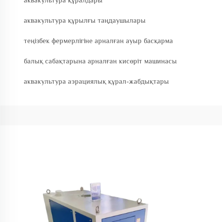
аквакультура құралдары
аквакультура құрылғы таңдаушылары
теңізбек фермерлігіне арналған ауыр басқарма
балық сабақтарына арналған кисөріт машинасы
аквакультура аэрациялық құрал-жабдықтары