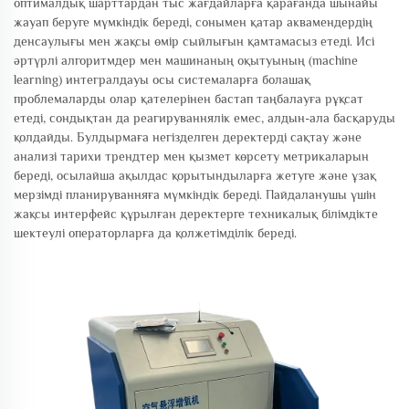
оптималдық шарттардан тыс жағдайларға қарағанда шынайы
жауап беруге мүмкіндік береді, сонымен қатар аквамендердің
денсаулығы мен жақсы өмір сыйлығын қамтамасыз етеді. Исі
әртүрлі алгоритмдер мен машинаның оқытуының (machine
learning) интегралдауы осы системаларға болашақ
проблемаларды олар қателерінен бастап таңбалауға рұқсат
етеді, сондықтан да реагируваннялік емес, алдын-ала басқаруды
қолдайды. Булдырмаға негізделген деректерді сақтау және
анализі тарихи трендтер мен қызмет көрсету метрикаларын
береді, осылайша ақылдас қорытындыларға жетуге және ұзақ
мерзімді планируванняға мүмкіндік береді. Пайдаланушы үшін
жақсы интерфейс құрылған деректерге техникалық білімдікте
шектеулі операторларға да қолжетімділік береді.