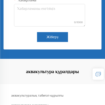
Хабарлама
0/1000
Жіберу
аквакультура құралдары
аквакультуралық табиғат-құрылғы