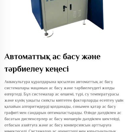
Автоматтық ас басу және
тәрбиелеу кеңесі
Аквакультура құралдарына қосылған автоматтық ас басу
системалары мацамын ас басу және тәрбиелеудегі жолды
өзгертеді. Бұл системалар ас өлшемі, түрі, су температурасы
және күнің уақыты сияқты көптеген факторларды есептеу үшін
қалайын алгоритмдерді қолданады, сонымен қатар ас басу
графигі мен сандарын оптималастырады. Өзінде дәлдікпен ас
басатын диспенсерлер ас басу мөлшерін дәлдікпен шектейді,
отбасын азайтуға және ас басу конверсиясын арттыруға
көмектеседі. Системалар ас әрекеттері мен қорытындылық