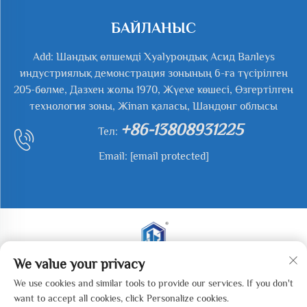
БАЙЛАНЫС
Add: Шандық өлшемді Хyalурондық Асид Валleys
индустриялық демонстрация зонының 6-ға түсірілген
205-бөлме, Дазхен жолы 1970, Жүехе көшесі, Өзгертілген
технология зоны, Жinan қаласы, Шандонг облысы
+86-13808931225
Тел:
Email:
[email protected]
We value your privacy
Барлық тәуелсіздіктер сақталады. Құрама 2025 Жиань
We use cookies and similar tools to provide our services. If you don't
ю Вейе (Жинан) Машиналық Технологиясы
want to accept all cookies, click Personalize cookies.
Көмпаниясы, LTD. -
Құпиялық саясаты