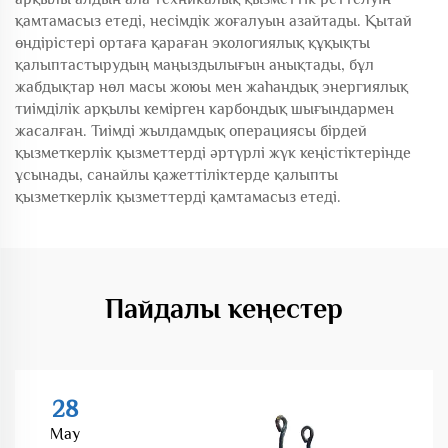
қамтамасыз етеді, несімдік жоғалуын азайтады. Қытай
өндірістері ортаға қараған экологиялық құқықты
қалыптастырудың маңыздылығын анықтады, бұл
жабдықтар нөл масы жоюы мен жаһандық энергиялық
тиімділік арқылы кемірген карбондық шығындармен
жасалған. Тиімді жылдамдық операциясы бірдей
қызметкерлік қызметтерді әртүрлі жүк кеңістіктерінде
ұсынады, санайлы қажеттіліктерде қалыпты
қызметкерлік қызметтерді қамтамасыз етеді.
Пайдалы кеңестер
28
May