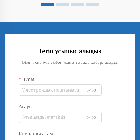
Тегін ұсыныс алыңыз
Біздің өкіліміз сізбен жақын арада хабарласады.
Email
0/100
Атауы
0/100
Компания атауы