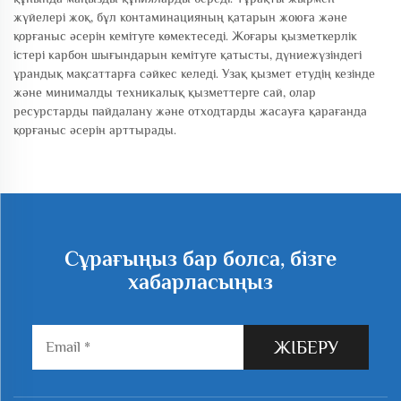
жүйелері жоқ, бұл контаминацияның қатарын жоюға және
қорғаныс әсерін кемітуге көмектеседі. Жоғары қызметкерлік
істері карбон шығындарын кемітуге қатысты, дүниежүзіндегі
ұрандық мақсаттарға сәйкес келеді. Узақ қызмет етудің кезінде
және минималды техникалық қызметтерге сай, олар
ресурстарды пайдалану және отходтарды жасауға қарағанда
қорғаныс әсерін арттырады.
Сұрағыңыз бар болса, бізге
хабарласыңыз
ЖІБЕРУ