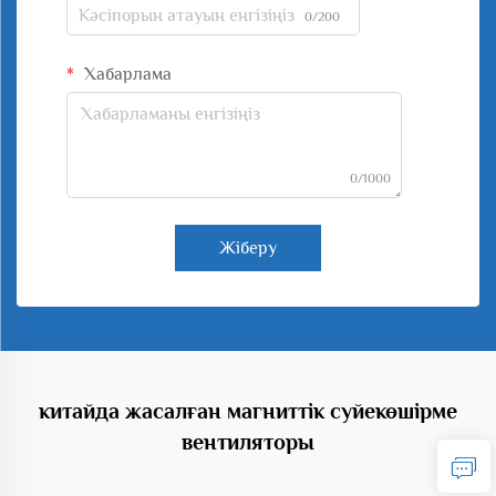
0/200
Хабарлама
0/1000
Жіберу
китайда жасалған магниттік суйекөшірме
вентиляторы