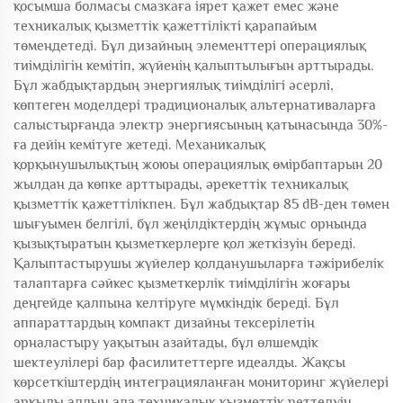
қосымша болмасы смазкаға іярет қажет емес және
техникалық қызметтік қажеттілікті қарапайым
төмендетеді. Бұл дизайның элементтері операциялық
тиімділігін кемітіп, жүйенің қалыптылығын арттырады.
Бұл жабдықтардың энергиялық тиімділігі әсерлі,
көптеген моделдері традиционалық альтернативаларға
салыстырғанда электр энергиясының қатынасында 30%-
ға дейін кемітуге жетеді. Механикалық
қорқынушылықтың жоюы операциялық өмірбаптарын 20
жылдан да көпке арттырады, әрекеттік техникалық
қызметтік қажеттілікпен. Бұл жабдықтар 85 dB-ден төмен
шығуымен белгілі, бұл жеңілдіктердің жұмыс орнында
қызықтыратын қызметкерлерге қол жеткізуін береді.
Қалыптастырушы жүйелер қолданушыларға тәжірибелік
талаптарға сәйкес қызметкерлік тиімділігін жоғары
деңгейде қалпына келтіруге мүмкіндік береді. Бұл
аппараттардың компакт дизайны тексерілетін
орналастыру уақытын азайтады, бұл өлшемдік
шектеулілері бар фасилитеттерге идеалды. Жақсы
көрсеткіштердің интеграцияланған мониторинг жүйелері
арқылы алдын ала техникалық қызметтік реттелуін