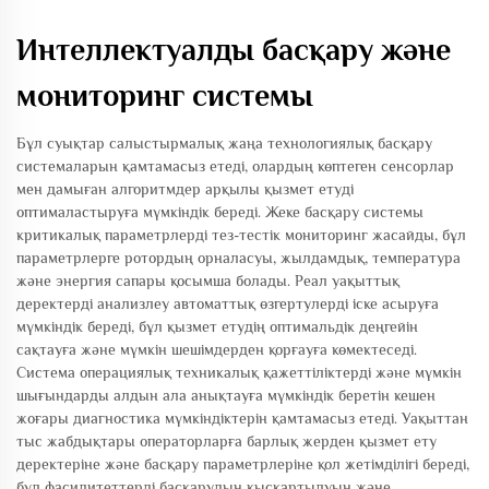
Интеллектуалды басқару және
мониторинг системы
Бұл суықтар салыстырмалық жаңа технологиялық басқару
системаларын қамтамасыз етеді, олардың көптеген сенсорлар
мен дамыған алгоритмдер арқылы қызмет етуді
оптималастыруға мүмкіндік береді. Жеке басқару системы
критикалық параметрлерді тез-тестік мониторинг жасайды, бұл
параметрлерге ротордың орналасуы, жылдамдық, температура
және энергия сапары қосымша болады. Реал уақыттық
деректерді анализлеу автоматтық өзгертулерді іске асыруға
мүмкіндік береді, бұл қызмет етудің оптимальдік деңгейін
сақтауға және мүмкін шешімдерден қорғауға көмектеседі.
Система операциялық техникалық қажеттіліктерді және мүмкін
шығындарды алдын ала анықтауға мүмкіндік беретін кешен
жоғары диагностика мүмкіндіктерін қамтамасыз етеді. Уақыттан
тыс жабдықтары операторларға барлық жерден қызмет ету
деректеріне және басқару параметрлеріне қол жетімділігі береді,
бұл фасилитеттерді басқарудың қысқартылуын және