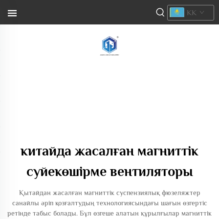
KK
китайда жасалған магниттік
суйекөшірме вентиляторы
Қытайдан жасалған магниттік суспензиялық фюзеляжтер
санайлы әріп қозғалтудың технологиясындағы шағын өзгертіс
ретінде табыс болады. Бұл өзгеше алатын құрылғылар магниттік