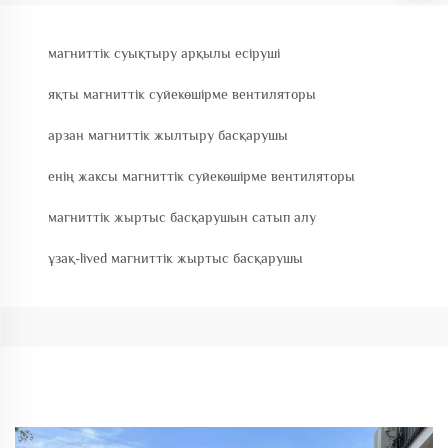
магниттік суықтыру арқылы есіруші
яқты магниттік суйекөшірме вентиляторы
арзан магниттік жылтыру басқарушы
енің жаксы магниттік суйекөшірме вентиляторы
магниттік жыртыс басқарушын сатып алу
ұзақ-lived магниттік жыртыс басқарушы