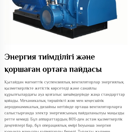
Энергия тиімділігі және
қоршаған ортаға пайдасы
Қытайдан магниттік суспензиялық вентиляторлар энергиялық
қызметкерлікте жетістік көрсетеді және санайлы
құрылғылардағы ауа қозғалыс шешімдерінде жаңа стандарттар
қойады. Механикалық тиршілікті жою мен кеңесшілік
аеродинамикалық дизайны негізінде орташа вентиляторларға
салыстырғанда электр энергиясының пайдаланылуы маңызды
ретте кемиді. Бұл аппараттардың 80%-ден астам қызметкерлік
деңгейлері бар, бұл операциялық өмірі boyынша энергия
құнында маңызды құпияларды береді. Тұрақты жырмен