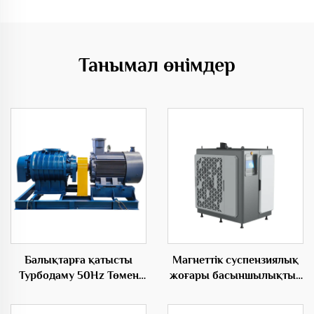
Танымал өнімдер
Балықтарға қатысты
Магнеттік суспензиялық
Турбодаму 50Hz Төмен
жоғары басыншылықтың
Шоғырлану Электрдаму
AC электр қорығы
бойынша центрифугалық