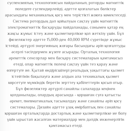
суспензиялық технологиясын пайдаланып, роторды магниттік
поледеге суспендирлейді, әдетте қозғалатын бөліктер
арасындағы механикалық қосу мен терістікті жоюға көмектеседі.
Система ротордың дәл қойылуын сақтау үшін магниттік
электромагниттік басқаруды пайдаланады, сонымен қатар ең
жақсы жұмыс істеу және қызметкерлікке қол жеткізу үшін. Бұл
фюзеляжтер әдетте 15,000-ден 40,000 RPM суретінде жұмыс
істейді, әртүрлі энергияның жоғары басындағы әріп қозғалтуды
әсерлі тәсілдермен жүзеге асырады. Орталық технология
әрекеттік сенсорлар мен басқару системаларын қамтамасыз
етеді, олар магниттік полеңі сақтау үшін тез қарау және
өзгертуге ие. Қытай өндірісшілері реальдық уақыттағы қызмет
істейтінін бақылауға және алдын ала техникалық қызмет
көрсетуге мүмкіндік беретін зерттеу қабілеттерін қосып отыр.
Бұл фюзеляжтер әртүрлі санайлы салаларда кеңінен
қолданылады, олардың арасында - қоршаған суға қатысты
әрекет, пневматикалық тасымалдау және санайлы әріп қосу
системалары. Дизайн әдетте ұзақ өмірбаптық пен санайлы
қоршаған орталықтарда достарлық және қызметкерлікке ие болу
үшін ырыстап жасалған материалдар мен дәлдік инженерлігін
қамтамасыз етеді.