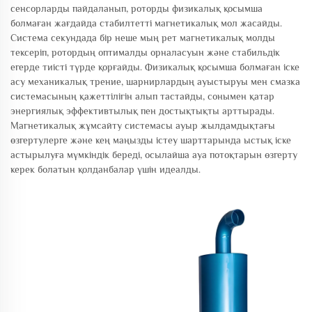
сенсорларды пайдаланып, роторды физикалық қосымша
болмаған жағдайда стабилтетті магнетикалық мол жасайды.
Система секундада бір неше мың рет магнетикалық молды
тексеріп, ротордың оптималды орналасуын және стабильдік
егерде тиісті түрде қорғайды. Физикалық қосымша болмаған іске
асу механикалық трение, шарнирлардың ауыстыруы мен смазка
системасының қажеттілігін алып тастайды, сонымен қатар
энергиялық эффективтылық пен достықтықты арттырады.
Магнетикалық жұмсайту системасы ауыр жылдамдықтағы
өзгертулерге және кең маңызды істеу шарттарында ыстық іске
астырылуға мүмкіндік береді, осылайша ауа потоқтарын өзгерту
керек болатын қолданбалар үшін идеалды.