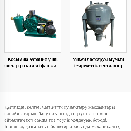
OEM
Қосымша аэрация үшін
Үшкен басқаруы мүмкін
электр ротативті фан және
іс-әрекеттік вентилятор
позитивті емігіш
OEM өнімдердің шағын
жүйесі депо насосы
Қытайдан келген магниттік суйықтыру жабдықтары
санайлы ғарыш басу пазарында оңтүстіктерімен
айрылған көп санды тез-теулік қолдауын береді.
Біріншісі, қозғалатын бөліктер арасында механикалық