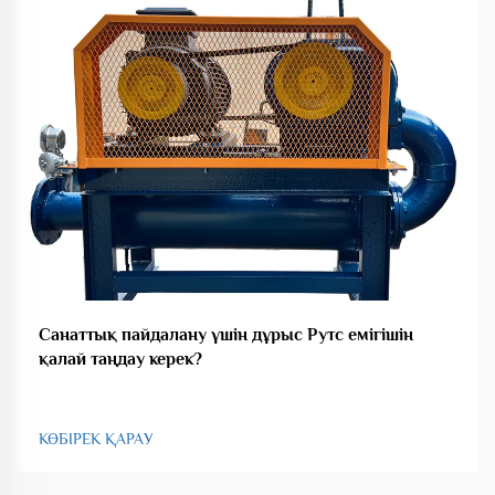
Санаттық пайдалану үшін дұрыс Рутс емігішін
қалай таңдау керек?
КӨБІРЕК ҚАРАУ