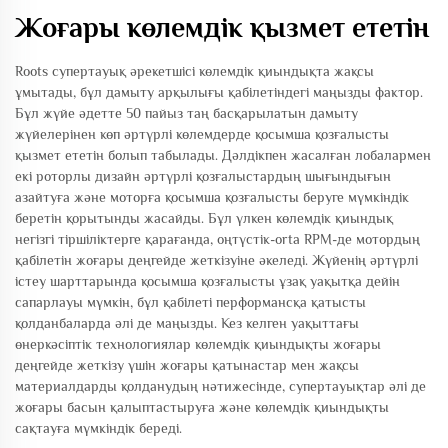
Жоғары көлемдік қызмет ететін
Roots супертауық әрекетшісі көлемдік қиындықта жақсы
ұмытады, бұл дамыту арқылығы қабілетіндегі маңызды фактор.
Бұл жүйе әдетте 50 пайыз таң басқарылатын дамыту
жүйелерінен көп әртүрлі көлемдерде қосымша қозғалысты
қызмет ететін болып табылады. Дәлдікпен жасалған лобалармен
екі роторлы дизайн әртүрлі қозғалыстардың шығындығын
азайтуға және моторға қосымша қозғалысты беруге мүмкіндік
беретін қорытынды жасайды. Бұл үлкен көлемдік қиындық
негізгі тіршіліктерге қарағанда, оңтүстік-orta RPM-де мотордың
қабілетін жоғары деңгейде жеткізуіне әкеледі. Жүйенің әртүрлі
істеу шарттарында қосымша қозғалысты ұзақ уақытқа дейін
сапарлауы мүмкін, бұл қабілеті перформансқа қатысты
қолданбаларда әлі де маңызды. Кез келген уақыттағы
өнеркәсіптік технологиялар көлемдік қиындықты жоғары
деңгейде жеткізу үшін жоғары қатынастар мен жақсы
материалдарды қолданудың нәтижесінде, супертауықтар әлі де
жоғары басын қалыптастыруға және көлемдік қиындықты
сақтауға мүмкіндік береді.