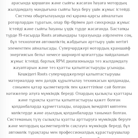
арасында қоршаған және сыйғы жасаған һауаға мотордың
жылдамдалу мандығына сыйғы һауа беру үшін жұмыс істейді.
Система обырғылауында екі қарама-қарсы айналатын
роторлардан тұратын, олар бір-бірімен дәл синхронда жұмыс
істейді және сыйғы һауаны үздік түрде жасағанда. Бастапқы
түрде 19-ғасырда Roots ағайындары таразуында әзірленген соң,
бұл технология автокөліктің жабдығын арттыру үшін негізгі
элементпен айналысады. Суперчарджері мотордың краншайф
энергиясын бельт немесе шарнирлі қозғалтуды пайдаланып
жұмыс істейді, барлық RPM диапазонында тез жылдамдалу
жауаптарын және тез қуатты қалыптастыруды ұсынады.
Кешкідегі Roots суперчарджерлері қалыптастырушы
материалдар мен дәлдік құрылғылау техникасын қолданады,
сонымен қатар қызметкерлік пен қажеттілікке сай болған
нәтижелер алуға мүмкіндік береді. Олардың қызықты қуаттары
және тұрақты қуатты қалыптастыруы қажет болған
қолданбаларда құрметталады, олардың ікемділігі көптеген
көліктерде және ауылдық қолданбаларда танымал болған.
Системаның түзу сызықты қуатты арттыруға мүмкіндік беруге
және мотордың қызметкерлігін сақтауға мүмкіндік береді, бұл
автокөлік тұрақтары мен профессионалдық құрастырушылар