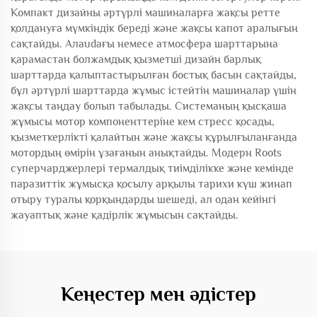
Компакт дизайны әртүрлі машиналарға жақсы ретте
қолдануға мүмкіндік береді және жақсы капот аралығын
сақтайды. Алаudaғы немесе атмосфера шарттарына
қарамастан болжамдық қызметші дизайн барлық
шарттарда қалыптастырылған бостық басын сақтайды,
бұл әртүрлі шарттарда жұмыс істейтін машиналар үшін
жақсы таңдау болып табылады. Системаның қысқаша
жұмысы мотор компоненттеріне кем стресс қосады,
қызметкерлікті қалайтын және жақсы құрылғыланғанда
мотордың өмірін ұзағанын анықтайды. Модерн Roots
суперчарджерлері термалдық тиімділікке және кемінде
паразиттік жұмысқа қосылу арқылы тарихи күш жинап
отыру туралы қорқындарды шешеді, ал одан кейінгі
жауаптық және қадірлік жұмысын сақтайды.
Кеңестер мен әдістер