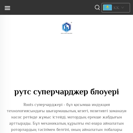
KK
рутс суперчарджер блоуері
Roots суперчарджері - бұл қосымша индукция
технологиясындағы шығармашылық кезегі, позитивті заманауи
насос ретінде жұмыс істейді, мотордың ерекше жабдығын
арттырады. Бұл механикалық құрылғы екі өзара айналатын
роторлардың тәсілімен белгілі, оның айналатын лобалары