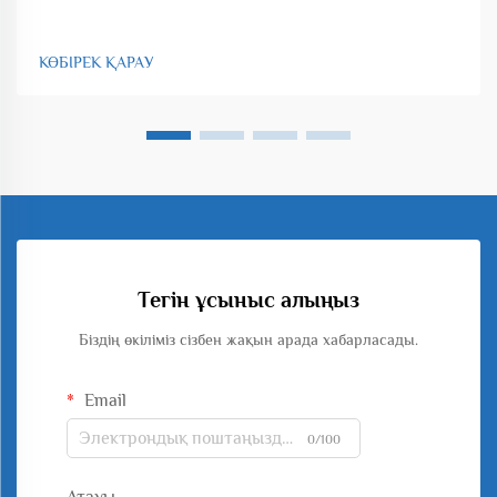
КӨБІРЕК ҚАРАУ
Тегін ұсыныс алыңыз
Біздің өкіліміз сізбен жақын арада хабарласады.
Email
0/100