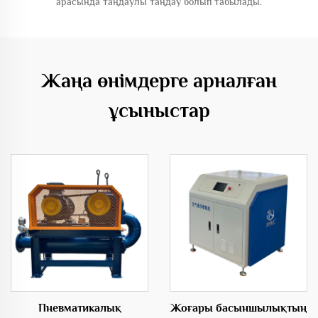
арасында таңдаулы таңдау болып табылады.
Жаңа өнімдерге арналған
ұсыныстар
Пневматикалық
Жоғары басыншылықтың