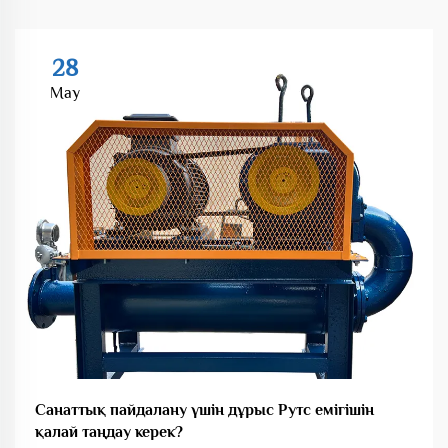
28
May
Санаттық пайдалану үшін дұрыс Рутс емігішін
қалай таңдау керек?