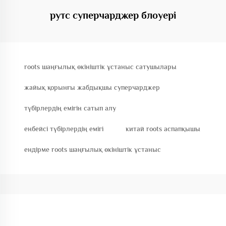
рутс суперчарджер блоуері
roots шаңғылық өкініштік ұстаныс сатушылары
жайық қорынғы жабдықшы суперчарджер
түбірлердің емігін сатып алу
енбейсі түбірлердің емігі
китай roots аспапқышы
ендірме roots шаңғылық өкініштік ұстаныс