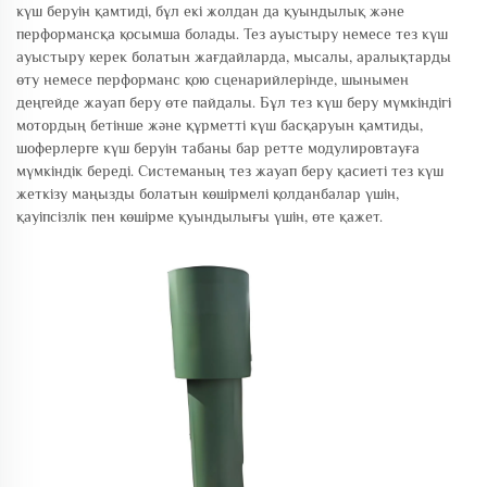
күш беруін қамтиді, бұл екі жолдан да қуындылық және
перформансқа қосымша болады. Тез ауыстыру немесе тез күш
ауыстыру керек болатын жағдайларда, мысалы, аралықтарды
өту немесе перформанс қою сценарийлерінде, шынымен
деңгейде жауап беру өте пайдалы. Бұл тез күш беру мүмкіндігі
мотордың бетінше жəне құрметті күш басқаруын қамтиды,
шоферлерге күш беруін табаны бар ретте модулировтауға
мүмкіндік береді. Системаның тез жауап беру қасиеті тез күш
жеткізу маңызды болатын көшірмелі қолданбалар үшін,
қауіпсізлік пен көшірме қуындылығы үшін, өте қажет.