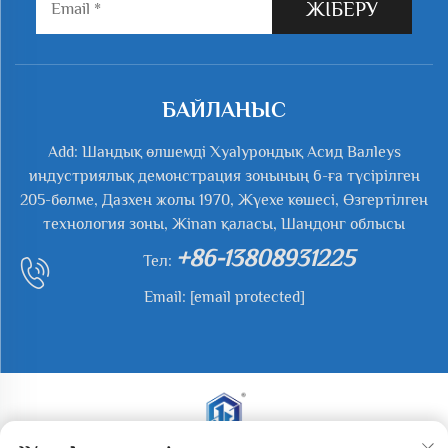
ЖІБЕРУ
БАЙЛАНЫС
Add: Шандық өлшемді Хyalурондық Асид Валleys
индустриялық демонстрация зонының 6-ға түсірілген
205-бөлме, Дазхен жолы 1970, Жүехе көшесі, Өзгертілген
технология зоны, Жinan қаласы, Шандонг облысы
+86-13808931225
Тел:
Email:
[email protected]