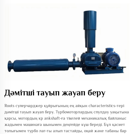
Дәмітші тауып жауап беру
Roots суперчарджер құйрығының ең айқын characteristics-тері
дәмітші тауып жауап беру. Турбомоторлардың спулдау уақытына
қарсы, мотордың кр ankshaft-ға тікелей механикалық байланыс
жадымен машинаға шынымен деңгейде күш береді. Бұл қасиет
толығымен турбо лаг-ты алып тастайды, оңай және табаны бар