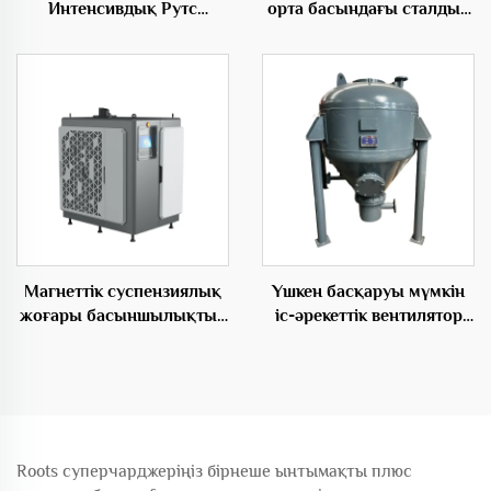
Интенсивдық Рутс
орта басындағы сталдық
Түрбодаму Энергия келесі
материалдан жасалған
Қорытынды Root Бөлу
электр аерасиялық
емігіші
Магнеттік суспензиялық
Үшкен басқаруы мүмкін
жоғары басыншылықтың
іс-әрекеттік вентилятор
AC электр қорығы
OEM өнімдердің шағын
бойынша центрифугалық
жүйесі депо насосы
OEM
Roots суперчарджеріңіз бірнеше ынтымақты плюс