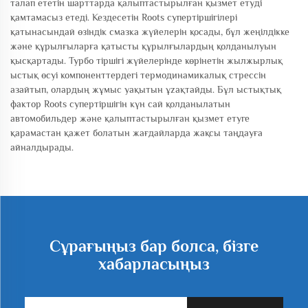
талап ететін шарттарда қалыптастырылған қызмет етуді
қамтамасыз етеді. Кездесетін Roots супертіршігілері
қатынасындай өзіндік смазка жүйелерін қосады, бұл жеңілдікке
және құрылғыларға қатысты құрылғылардың қолданылуын
қысқартады. Турбо тіршігі жүйелерінде көрінетін жылжырлық
ыстық өсуі компоненттердегі термодинамикалық стрессін
азайтып, олардың жұмыс уақытын ұzaқтайды. Бұл ыстықтық
фактор Roots супертіршігін күн сай қолданылатын
автомобильдер және қалыптастырылған қызмет етуге
қарамастан қажет болатын жағдайларда жақсы таңдауға
айналдырады.
Сұрағыңыз бар болса, бізге
хабарласыңыз