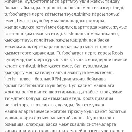
жинаған, бұл.performance арттыру үшін жақсы таңдау
болып табылады. Біріншісі, ол шынымен тез өзгертіледі,
turbocharger-лерге қатысты тәуелділікке қарсы толық
емес. Бұл тез күш беру машиналардың жоғары
жылдамдыққа жетуі мен барлық шарттарда жақсы жұмыс
істегенін қамтамасыз етеді. Сistemаның механикалық
қысқартпауы қалайтын жақсы қадірлік пен басқа
мекенжайліктерге қарағанда қысқартылатын жеке
қызметтерге қарағанда. Turbocharger-лерге қарсы Roots
суперчарджерлері құрылғылық тыныс өнімдеріне немесе
кеңістік тиімділігіне қажет емес, бұл құрылымды
қысқарту мен қателер санын азайтуға көмектеседі.
Негізгі плюс - барлық RPM диапазоны бойынша
қалыптастырылған күш беру. Бұл қасиет машинаға
жоғары performance шарттарында да табыстырақ және
тиімдірек болуын қамтамасыз етеді. Roots дизайны
негізгі торқты өте артық қосады, бұл өте үлкен
машиналарға немесе жоғары тіркелу күші қажет болатын
машиналарға артықшылық табылады. Құрылғылар
бойынша, олардың басқа мекенжайлік системаларға
қарағанда мотор қорыныңда кем дейін өзгертулер керек.