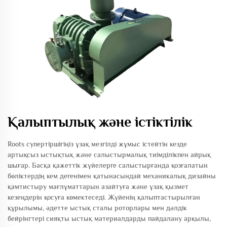
Қалыптылық және істіктілік
Roots супертіршігіңіз ұзақ мезгілді жұмыс істейтін кезде
артықсыз ыстықтық және салыстырмалық тиімділікпен айрық
шығар. Басқа қажеттік жүйелерге салыстырғанда қозғалатын
бөліктердің кем дегенімен қатынасындай механикалық дизайны
қамтистыру мағлұматтарын азайтуға және ұзақ қызмет
кезеңдерін қосуға көмектеседі. Жүйенің қалыптастырылған
құрылымы, әдетте ыстық сталы роторлары мен дәлдік
бейрінгтері сияқты ыстық материалдарды пайдалану арқылы,