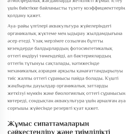
атмосфералық жағдайларда жеткілікті жұмыс істеу
үшін биіктікке байланысты түзету коэффициенттерін
қолдану қажет.
Ауа-райы үлгілері аквакультура жүйелеріндегі
органикалық жүктеме мен ыдырау жылдамдығына
әсер етеді. Ұзақ мерзімге созылған бұлтты
кезеңдерде балдырлардың фотосинтетикалық
оттегі өндіруі төмендейді, ал бактериялардың
оттегін тұтынуы сақталады, нәтижесінде
механикалық аэрация арқылы қанағаттандырылуы
тиіс жалпы оттегі сұранысы пайда болады. Күшті
жаңбырлы дауылдар органикалық заттарды
жеткізуі мүмкін және биологиялық оттегі сұранысын
көтереді, сондықтан аквакультура үшін арналған ауа
сорғышы жүйесінде резервті қуат қажет.
Жұмыс сипаттамаларын
сәйкестендіру және тиімділікті