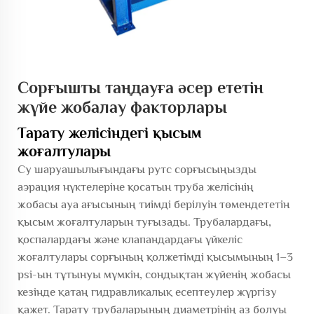
Сорғышты таңдауға әсер ететін
жүйе жобалау факторлары
Тарату желісіндегі қысым
жоғалтулары
Су шаруашылығындағы рутс сорғысыңызды
аэрация нүктелеріне қосатын труба желісінің
жобасы ауа ағысының тиімді берілуін төмендететін
қысым жоғалтуларын туғызады. Трубалардағы,
қоспалардағы және клапандардағы үйкеліс
жоғалтулары сорғының қолжетімді қысымының 1–3
psi-ын тұтынуы мүмкін, сондықтан жүйенің жобасы
кезінде қатаң гидравликалық есептеулер жүргізу
қажет. Тарату трубаларының диаметрінің аз болуы