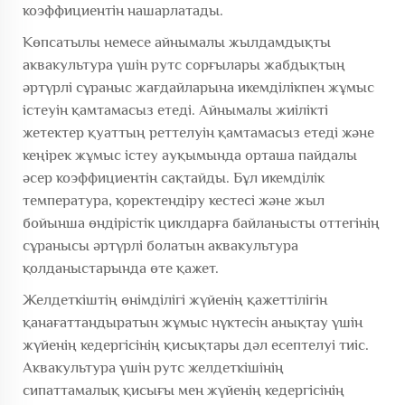
коэффициентін нашарлатады.
Көпсатылы немесе айнымалы жылдамдықты
аквакультура үшін рутс сорғылары жабдықтың
әртүрлі сұраныс жағдайларына икемділікпен жұмыс
істеуін қамтамасыз етеді. Айнымалы жиілікті
жетектер қуаттың реттелуін қамтамасыз етеді және
кеңірек жұмыс істеу ауқымында орташа пайдалы
әсер коэффициентін сақтайды. Бұл икемділік
температура, қоректендіру кестесі және жыл
бойынша өндірістік циклдарға байланысты оттегінің
сұранысы әртүрлі болатын аквакультура
қолданыстарында өте қажет.
Желдеткіштің өнімділігі жүйенің қажеттілігін
қанағаттандыратын жұмыс нүктесін анықтау үшін
жүйенің кедергісінің қисықтары дәл есептелуі тиіс.
Аквакультура үшін рутс желдеткішінің
сипаттамалық қисығы мен жүйенің кедергісінің