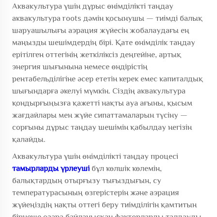
Аквакультура үшін дұрыс өнімділікті таңдау
аквакультура roots дәмін қосынушы
— тиімді балық
шаруашылығы аэрация жүйесін жобалаудағы ең
маңызды шешімдердің бірі. Қате өнімділік таңдау
ерітілген оттегінің жеткіліксіз деңгейіне, артық
энергия шығынына немесе өндірістің
рентабельділігіне әсер ететін керек емес капиталдық
шығындарға әкелуі мүмкін. Сіздің аквакультура
қондырғыңызға қажетті нақты ауа ағыны, қысым
жағдайлары мен жүйе сипаттамаларын түсіну —
сорғыны дұрыс таңдау шешімін қабылдау негізін
қалайды.
Аквакультура үшін өнімділікті таңдау процесі
тамырларды үрлеуші
бұл көлшік көлемін,
балықтардың отырғызу тығыздығын, су
температурасының өзгерістерін және аэрация
жүйеңіздің нақты оттегі беру тиімділігін қамтитын
бірнеше өзара байланысқан факторларды талдауды