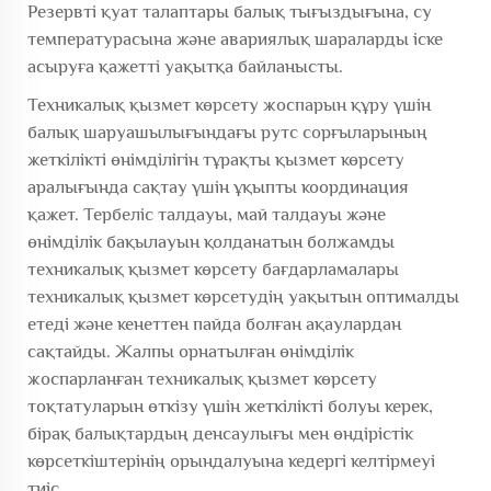
Резервті қуат талаптары балық тығыздығына, су
температурасына және авариялық шараларды іске
асыруға қажетті уақытқа байланысты.
Техникалық қызмет көрсету жоспарын құру үшін
балық шаруашылығындағы рутс сорғыларының
жеткілікті өнімділігін тұрақты қызмет көрсету
аралығында сақтау үшін ұқыпты координация
қажет. Тербеліс талдауы, май талдауы және
өнімділік бақылауын қолданатын болжамды
техникалық қызмет көрсету бағдарламалары
техникалық қызмет көрсетудің уақытын оптималды
етеді және кенеттен пайда болған ақаулардан
сақтайды. Жалпы орнатылған өнімділік
жоспарланған техникалық қызмет көрсету
тоқтатуларын өткізу үшін жеткілікті болуы керек,
бірақ балықтардың денсаулығы мен өндірістік
көрсеткіштерінің орындалуына кедергі келтірмеуі
тиіс.