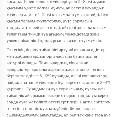
қосады. Терең көлшік жүйелері үшін 3–8 psi жұмыс
қысымы қажет болуы мүмкін, ал беткей каналдық
жүйелер әдетте 1–3 psi қысымда жұмыс істейді. Бұл
қысым талабы акульторлық рутс сорғысын
таңдауға тікелей әсер етеді, өйткені жоғары қысым
талаптары тиімді ауа ағынын төмендетеді және
үлкен өнімділікті қондырғыны қажет етуі мүмкін.
Оттегінің берілу тиімділігі әртүрлі аэрация әдістері
мен жабдықтардың орналасуына байланысты
әртүрлі болады. Тамшылардың кішкентай
көпіршіктері арқылы аэрация жасағанда оттегінің
берілу тиімділігі 8–12% құрайды, ал ірі көпіршіктерді
пайдаланатын жүйелерде бұл көрсеткіш әдетте 2–4%
құрайды. Су айдының ауа сорғысының қуаты осы
тиімділік айырымын ескере отырып таңдалуы керек,
сонда суға жеткілікті оттегі ерітіледі. Нақты ерітілген
оттегінің өндіріс қуаты жүйенің биологиялық
сыйымдылығын анықтайды, ал бұл тек қана таза ауа