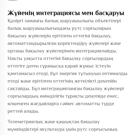
Жүйенің интеграциясы мен басқаруы
Қазіргі заманғы балық шаруашылығы объектілері
балық шаруашылығындағы рутс сорғыларын
бақылау жүйелерін ерітілген оттегіні бақылау,
автоматтандырылған қоректендіру жүйелері және
ортаны бақылау жүйелерімен интеграциялайды.
Нақты уақытта оттегіні бақылау сорғылардың
оттегіге деген сұранысқа қарай жұмыс істеуін
қамтамасыз етеді, бұл энергия тұтынуын оптималды
етеді және ерітілген оттегінің жеткілікті деңгейін
сақтайды. Бұл интеграцияланған бақылау жүйелері
сорғылардың өнімділігін тұрақты деңгейде емес,
өлшенген жағдайларға сәйкес автоматты түрде
реттей алады.
Телеметриялық және қашықтан бақылау
мүмкіндіктері акультаура үшін рутс сорғысының