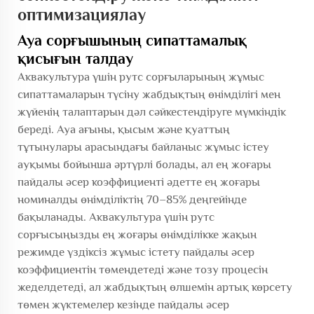
оптимизациялау
Ауа сорғышының сипаттамалық
қисығын талдау
Аквакультура үшін рутс сорғыларының жұмыс
сипаттамаларын түсіну жабдықтың өнімділігі мен
жүйенің талаптарын дәл сәйкестендіруге мүмкіндік
береді. Ауа ағыны, қысым және қуаттың
тұтынулары арасындағы байланыс жұмыс істеу
ауқымы бойынша әртүрлі болады, ал ең жоғары
пайдалы әсер коэффициенті әдетте ең жоғары
номиналды өнімділіктің 70–85% деңгейінде
бақыланады. Аквакультура үшін рутс
сорғысыңызды ең жоғары өнімділікке жақын
режимде үздіксіз жұмыс істету пайдалы әсер
коэффициентін төмендетеді және тозу процесін
жеделдетеді, ал жабдықтың өлшемін артық көрсету
төмен жүктемелер кезінде пайдалы әсер