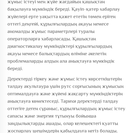
жұмыс істеуі мен жүйе жағдайын қашықтан
бақылауға мүмкіндік береді. Қауіп-қатер хабарлау
жүйелері ерте уақытта қажет ететін төмен еріген
оттегі деңгейі, құрылғылардың ақауы немесе
аномалды жұмыс параметрлері туралы
операторларға хабарласады. Қашықтан
диагностикалау мүмкіндіктері құрылғылардың
ақауы немесе балықтардың өліміне әкелетін
проблемаларды алдын ала анықтауға мүмкіндік
береді.
Деректерді тіркеу және жұмыс істеу көрсеткіштерін
талдау акультаура үшін рутс сорғысының жұмысын
оптималдауға және жүйені жақсарту мүмкіндіктерін
анықтауға көмектеседі. Тарихи деректерді талдау
оттегіге деген сұраныс, құрылғылардың жұмыс істеу
сапасы және энергия тұтынуы бойынша
заңдылықтарды ашады, олар келешектегі қуатты
жоспарлау шешімдерін қабылдауға негіз болады.