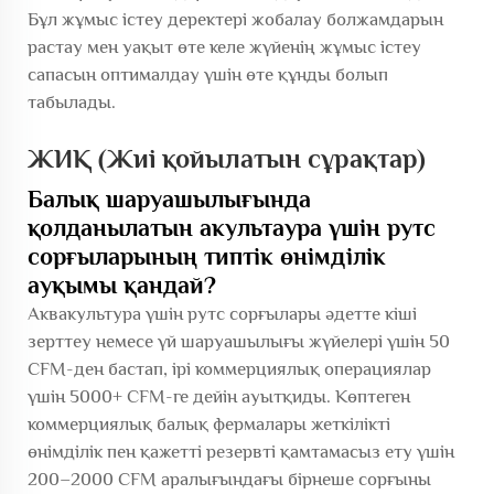
Бұл жұмыс істеу деректері жобалау болжамдарын
растау мен уақыт өте келе жүйенің жұмыс істеу
сапасын оптималдау үшін өте құнды болып
табылады.
ЖИҚ (Жиі қойылатын сұрақтар)
Балық шаруашылығында
қолданылатын акультаура үшін рутс
сорғыларының типтік өнімділік
ауқымы қандай?
Аквакультура үшін рутс сорғылары әдетте кіші
зерттеу немесе үй шаруашылығы жүйелері үшін 50
CFM-ден бастап, ірі коммерциялық операциялар
үшін 5000+ CFM-ге дейін ауытқиды. Көптеген
коммерциялық балық фермалары жеткілікті
өнімділік пен қажетті резервті қамтамасыз ету үшін
200–2000 CFM аралығындағы бірнеше сорғыны