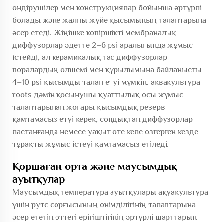
өндірушілер мен конструкциялар бойынша әртүрлі
болады және жалпы жүйе қысымының талаптарына
әсер етеді. Жіңішке көпіршікті мембраналық
диффузорлар әдетте 2–6 psi аралығында жұмыс
істейді, ал керамикалық тас диффузорлар
поралардың өлшемі мен құрылымына байланысты
4–10 psi қысымды талап етуі мүмкін.
аквакультура
roots дәмін қосынушы
қуаттылық осы жұмыс
талаптарынан жоғары қысымдық резерв
қамтамасыз етуі керек, сондықтан диффузорлар
ластанғанда немесе уақыт өте келе өзгерген кезде
тұрақты жұмыс істеуі қамтамасыз етіледі.
Қоршаған орта және маусымдық
ауытқулар
Маусымдық температура ауытқулары ақуакультура
үшін рутс сорғысының өнімділігінің талаптарына
әсер ететін оттегі ерігіштігінің әртүрлі шарттарын