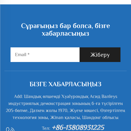
Сұрағыңыз бар болса, бізге
хабарласыңыз
Жіберу
БІЗГЕ ХАБАРЛАСЫҢЫЗ
Add: Шандық өлшемді Хyalурондық Асид Валleys
индустриялық демонстрация зонының 6-ға түсірілген
205-бөлме, Дазхен жолы 1970, Жүехе көшесі, Өзгертілген
технология зоны, Жinan қаласы, Шандонг облысы
+86-13808931225
Тел: