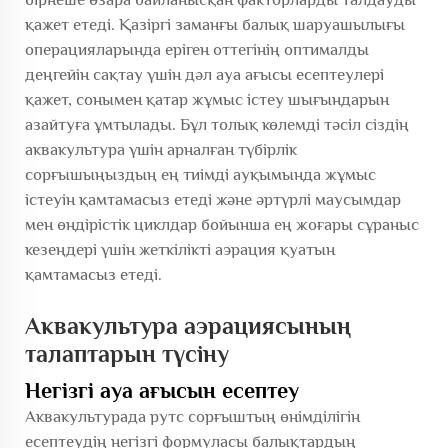
қажет етеді. Қазіргі заманғы балық шаруашылығы
операцияларында еріген оттегінің оптималды
деңгейін сақтау үшін дәл ауа ағысы есептеулері
қажет, сонымен қатар жұмыс істеу шығындарын
азайтуға ұмтылады. Бұл толық көлемді тәсіл сіздің
аквакультура үшін арналған түбірлік
сорғышыңыздың ең тиімді ауқымында жұмыс
істеуін қамтамасыз етеді және әртүрлі маусымдар
мен өндірістік циклдар бойынша ең жоғары сұраныс
кезеңдері үшін жеткілікті аэрация қуатын
қамтамасыз етеді.
Аквакультура аэрациясының
талаптарын түсіну
Негізгі ауа ағысын есептеу
Аквакультурада рутс сорғыштың өнімділігін
есептеудің негізгі формуласы балықтардың