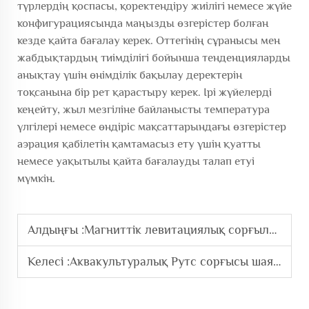
түрлердің қоспасы, қоректендіру жиілігі немесе жүйе
конфигурациясында маңызды өзгерістер болған
кезде қайта бағалау керек. Оттегінің сұранысы мен
жабдықтардың тиімділігі бойынша тенденцияларды
анықтау үшін өнімділік бақылау деректерін
тоқсанына бір рет қарастыру керек. Ірі жүйелерді
кеңейту, жыл мезгіліне байланысты температура
үлгілері немесе өндіріс мақсаттарындағы өзгерістер
аэрация қабілетін қамтамасыз ету үшін қуатты
немесе уақытылы қайта бағалауды талап етуі
мүмкін.
Алдыңғы :
Магниттік левитациялық сорғылар дәстүрлі сорғы технологияларымен салыстырғанда қалай?
Келесі :
Аквакультуралық Рутс сорғысы шаян шаруашылықтарына қандай пайдalar әкеледі?