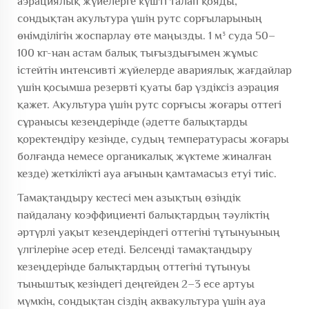
аэрациялық жүйелерге күшті талап қояды,
сондықтан акультура үшін рутс сорғыларының
өнімділігін жоспарлау өте маңызды. 1 м³ суда 50–
100 кг-нан астам балық тығыздығымен жұмыс
істейтін интенсивті жүйелерде авариялық жағдайлар
үшін қосымша резервті қуаты бар үздіксіз аэрация
қажет. Акультура үшін рутс сорғысы жоғары оттегі
сұранысы кезеңдерінде (әдетте балықтарды
қоректендіру кезінде, судың температурасы жоғары
болғанда немесе органикалық жүктеме жиналған
кезде) жеткілікті ауа ағынын қамтамасыз етуі тиіс.
Тамақтандыру кестесі мен азықтың өзіндік
пайдалану коэффициенті балықтардың тәуліктің
әртүрлі уақыт кезеңдеріндегі оттегіні тұтынуының
үлгілеріне әсер етеді. Белсенді тамақтандыру
кезеңдерінде балықтардың оттегіні тұтынуы
тыныштық кезіндегі деңгейден 2–3 есе артуы
мүмкін, сондықтан сіздің аквакультура үшін ауа