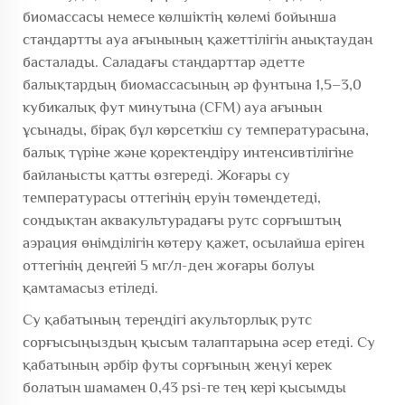
биомассасы немесе көлшіктің көлемі бойынша
стандартты ауа ағынының қажеттілігін анықтаудан
басталады. Саладағы стандарттар әдетте
балықтардың биомассасының әр фунтына 1,5–3,0
кубикалық фут минутына (CFM) ауа ағынын
ұсынады, бірақ бұл көрсеткіш су температурасына,
балық түріне және қоректендіру интенсивтілігіне
байланысты қатты өзгереді. Жоғары су
температурасы оттегінің еруін төмендетеді,
сондықтан аквакультурадағы рутс сорғыштың
аэрация өнімділігін көтеру қажет, осылайша еріген
оттегінің деңгейі 5 мг/л-ден жоғары болуы
қамтамасыз етіледі.
Су қабатының тереңдігі акульторлық рутс
сорғысыңыздың қысым талаптарына әсер етеді. Су
қабатының әрбір футы сорғының жеңуі керек
болатын шамамен 0,43 psi-ге тең кері қысымды