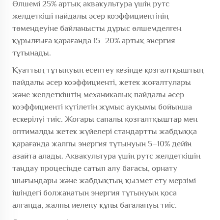
Өлшемі 25% артық аквакультура үшін рутс
желдеткіші пайдалы әсер коэффициентінің
төмендеуіне байланысты дұрыс өлшемделген
құрылғыға қарағанда 15–20% артық энергия
тұтынады.
Қуаттың тұтынуын есептеу кезінде қозғалтқыштың
пайдалы әсер коэффициенті, жетек жоғалтулары
және желдеткіштің механикалық пайдалы әсер
коэффициенті күтілетін жұмыс ауқымы бойынша
ескерілуі тиіс. Жоғары сапалы қозғалтқыштар мен
оптималды жетек жүйелері стандартты жабдыққа
қарағанда жалпы энергия тұтынуын 5–10% дейін
азайта алады. Аквакультура үшін рутс желдеткішін
таңдау процесінде сатып алу бағасы, орнату
шығындары және жабдықтың қызмет ету мерзімі
ішіндегі болжанатын энергия тұтынуын қоса
алғанда, жалпы иелену құны бағалануы тиіс.