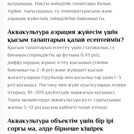
қолданады. Нақты өнімділік талаптары балық
түріне, тығыздыққа, су температурасына және
аэрация жүйесінің тиімділігіне байланысты.
Аквакультура аэрация жүйесім үшін
қысым талаптарын қалай есептеймін?
Қысым талаптарын есептеу үшін статикалық су
бағанын (тереңдіктің әр футына 0,43 psi),
диффузордың жұмыс істеу қысымын (типіне
байланысты 2–8 psi) және жүйедегі қысым
жоғалтуларын (трубалар мен қосылыстар үшін 1–3
psi) қосыңыз. Ластану мен жүйе ауытқуларын ескере
отырып, 10–20% қауіпсіздік маржасын қосыңыз.
Терең көлшіктерде аквакультура рутс сорғысынан
жалпы 5–12 psi қысым қабілеті талап етіледі.
Аквакультура объектім үшін бір ірі
сорғы ма, әлде бірнеше кішірек