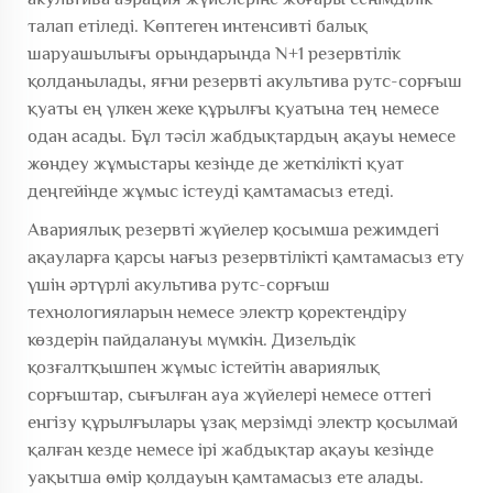
талап етіледі. Көптеген интенсивті балық
шаруашылығы орындарында N+1 резервтілік
қолданылады, яғни резервті акультива рутс-сорғыш
қуаты ең үлкен жеке құрылғы қуатына тең немесе
одан асады. Бұл тәсіл жабдықтардың ақауы немесе
жөндеу жұмыстары кезінде де жеткілікті қуат
деңгейінде жұмыс істеуді қамтамасыз етеді.
Авариялық резервті жүйелер қосымша режимдегі
ақауларға қарсы нағыз резервтілікті қамтамасыз ету
үшін әртүрлі акультива рутс-сорғыш
технологияларын немесе электр қоректендіру
көздерін пайдалануы мүмкін. Дизельдік
қозғалтқышпен жұмыс істейтін авариялық
сорғыштар, сығылған ауа жүйелері немесе оттегі
енгізу құрылғылары ұзақ мерзімді электр қосылмай
қалған кезде немесе ірі жабдықтар ақауы кезінде
уақытша өмір қолдауын қамтамасыз ете алады.