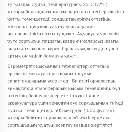
туғызады. Судың температурасы 25°C (77°F)
жоғары болғандағы жазғы шарттар оттегі ерігіштігін
қатты төмендетеді, сондықтан еріген оттегінің
жеткілікті деңгейін сақтау үшін аэрация
интенсивтілігін арттыру қажет. Ақуакультура үшін
рутс сорғысын таңдаған кезде ең қолайсыз жазғы
шарттар ескерілуі керек, бірақ суық кезеңдер үшін
артық өнімділік болмауы қажет.
Барометрлік қысымның тербелістері оттегінің
ерігіштігі мен ауа сорғышының жұмыс
сипаттамаларына әсер етеді. Биіктегі орналасқан
аймақтарда атмосфералық қысым төмендейді, бұл
оттегінің берілуіне әсер ететін күшті және
аквакультура үшін арналған ауа сорғышының тиімді
қуатын төмендетеді. 305 метрден (1000 футтан)
жоғары биіктікте орналасқан объектілерде ауа
сорғышының қуатын есептеу кезінде жергілікті