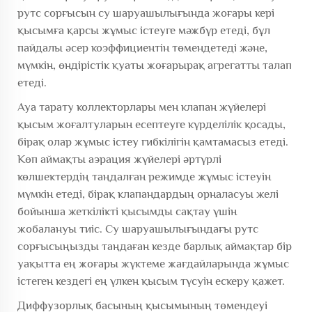
рутс сорғысын су шаруашылығында жоғары кері
қысымға қарсы жұмыс істеуге мәжбүр етеді, бұл
пайдалы әсер коэффициентін төмендетеді және,
мүмкін, өндірістік қуаты жоғарырақ агрегатты талап
етеді.
Ауа тарату коллекторлары мен клапан жүйелері
қысым жоғалтуларын есептеуге күрделілік қосады,
бірақ олар жұмыс істеу гибкілігін қамтамасыз етеді.
Көп аймақты аэрация жүйелері әртүрлі
көлшектердің таңдалған режимде жұмыс істеуін
мүмкін етеді, бірақ клапандардың орналасуы желі
бойынша жеткілікті қысымды сақтау үшін
жобалануы тиіс. Су шаруашылығындағы рутс
сорғысыңызды таңдаған кезде барлық аймақтар бір
уақытта ең жоғары жүктеме жағдайларында жұмыс
істеген кездегі ең үлкен қысым түсуін ескеру қажет.
Диффузорлық басының қысымының төмендеуі