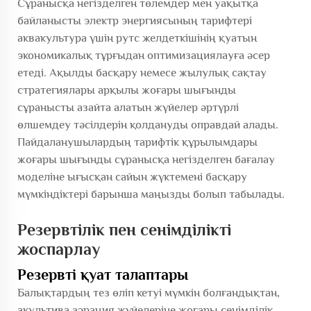
Сұранысқа негізделген төлемдер мен уақытқа
байланысты электр энергиясының тарифтері
аквакультура үшін рутс желдеткішінің қуатын
экономикалық тұрғыдан оптимизациялауға әсер
етеді. Ақылды басқару немесе жылулық сақтау
стратегиялары арқылы жоғары шығынды
сұранысты азайта алатын жүйелер әртүрлі
өлшемдеу тәсілдерін қолдануды оправдай алады.
Пайдаланушылардың тарифтік құрылымдары
жоғары шығынды сұранысқа негізделген бағалау
моделіне ығысқан сайын жүктемені басқару
мүмкіндіктері барынша маңызды болып табылады.
Резервтілік пен сенімділікті
жоспарлау
Резервті қуат талаптары
Балықтардың тез өліп кетуі мүмкін болғандықтан,
акультива аэрация жүйелеріне жоғары сенімділік