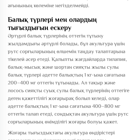
ағынының көлеміне негізделмейді.
Балық түрлері мен олардың
тығыздығын ескеру
Әртүрлі балық түрлерінің оттегін тұтыну
жылдамдығы әртүрлі болады, бұл акультура үшін
рутс сорғыларының өлшемін таңдау талаптарына
тікелей әсер етеді. Қалыпты жағдайларда тилапия,
балық-мысық және шортан сияқты жылы сулы
балық түрлері әдетте балықтың 1 кг-ына сағатына
200–400 мг оттегін тұтынады. Ал тақыр және
лосось сияқты суық сулы балық түрлерінің оттегіге
деген қажеттілігі жоғарырақ болып келеді, олар
әдетте балықтың 1 кг-ына сағатына 400–800 мг
оттегін талап етеді, сондықтан акультура үшін рутс
сорғыларының өнімділігі жоғары болуы қажет.
Жоғары тығыздықтағы акультура өндірістері