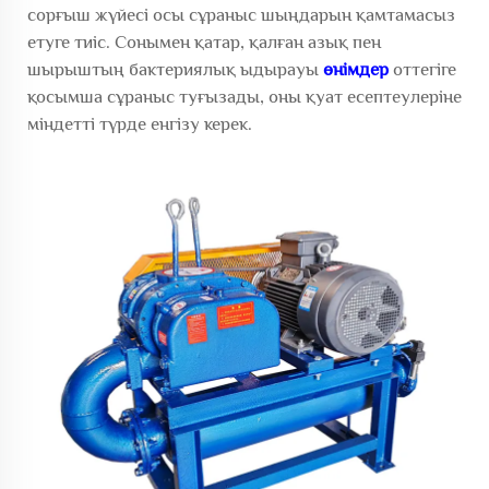
сорғыш жүйесі осы сұраныс шыңдарын қамтамасыз
етуге тиіс. Сонымен қатар, қалған азық пен
шырыштың бактериялық ыдырауы
өнімдер
оттегіге
қосымша сұраныс туғызады, оны қуат есептеулеріне
міндетті түрде енгізу керек.