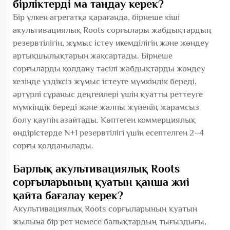
бірліктерді ма таңдау керек?
Бір үлкен агрегатқа қарағанда, бірнеше кіші
акультивациялық Roots сорғылары жабдықтардың
резервтілігін, жұмыс істеу икемділігін және жөндеу
артықшылықтарын жақсартады. Бірнеше
сорғыларды қолдану тәсілі жабдықтарды жөндеу
кезінде үздіксіз жұмыс істеуге мүмкіндік береді,
әртүрлі сұраныс деңгейлері үшін қуатты реттеуге
мүмкіндік береді және жалпы жүйенің жарамсыз
болу қаупін азайтады. Көптеген коммерциялық
өндірістерде N+1 резервтілігі үшін есептелген 2–4
сорғы қолданылады.
Барлық акультивациялық Roots
сорғыларының қуатын қанша жиі
қайта бағалау керек?
Акультивациялық Roots сорғыларының қуатын
жылына бір рет немесе балықтардың тығыздығы,