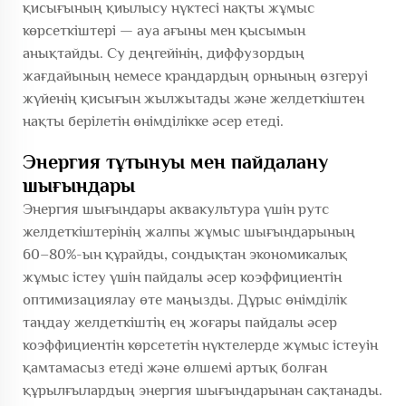
қисығының қиылысу нүктесі нақты жұмыс
көрсеткіштері — ауа ағыны мен қысымын
анықтайды. Су деңгейінің, диффузордың
жағдайының немесе крандардың орнының өзгеруі
жүйенің қисығын жылжытады және желдеткіштен
нақты берілетін өнімділікке әсер етеді.
Энергия тұтынуы мен пайдалану
шығындары
Энергия шығындары аквакультура үшін рутс
желдеткіштерінің жалпы жұмыс шығындарының
60–80%-ын құрайды, сондықтан экономикалық
жұмыс істеу үшін пайдалы әсер коэффициентін
оптимизациялау өте маңызды. Дұрыс өнімділік
таңдау желдеткіштің ең жоғары пайдалы әсер
коэффициентін көрсететін нүктелерде жұмыс істеуін
қамтамасыз етеді және өлшемі артық болған
құрылғылардың энергия шығындарынан сақтанады.