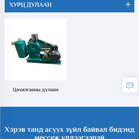
ХУРЦ ДУЛААН
Цахилгааны дулаан
буурган суурилсан эерэг
эрчимтэй буурган
ороолын цэвэрлэх
үйлдвэрлэлийн арга
Хэрэв танд асуух зүйл байвал бидэнд
мессеж үлдээгээрэй