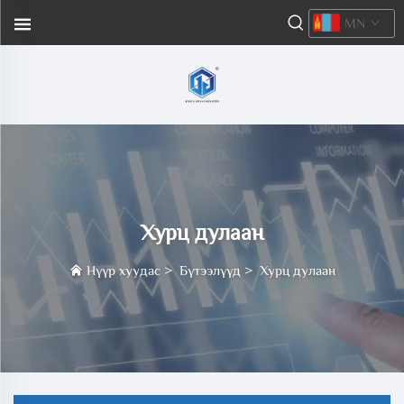
MN
Хурц дулаан
Нүүр хуудас
>
Бүтээлүүд
>
Хурц дулаан