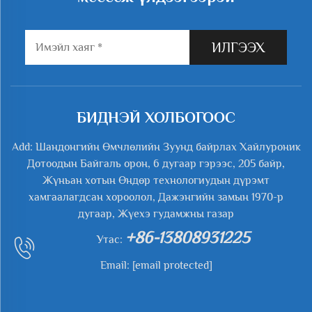
ИЛГЭЭХ
БИДНЭЙ ХОЛБОГООС
Add: Шандонгийн Өмчлөлийн Зуунд байрлах Хайлуроник
Дотоодын Байгаль орон, 6 дугаар гэрээс, 205 байр,
Жүньан хотын Өндөр технологиудын дүрэмт
хамгаалагдсан хороолол, Дажэнгийн замын 1970-р
дугаар, Жүехэ гудамжны газар
+86-13808931225
Утас:
Email:
[email protected]