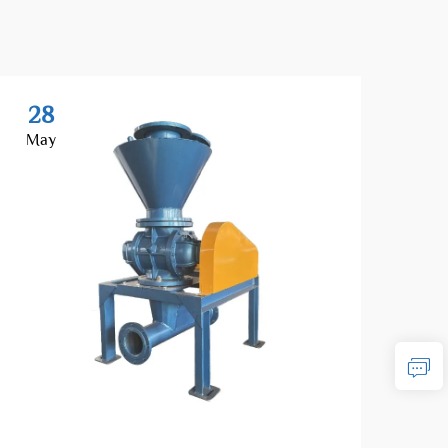
28
2
May
Ma