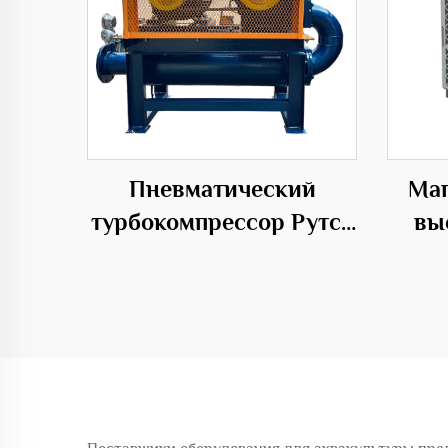
Пневматический
Маг
турбокомпрессор Рутса
вы
для разделения корней
ИБ