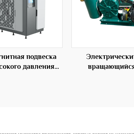
нитная подвеска
Электрически
сокого давления
вращающийс
П центробежного
вентилятор
типа OEM
положительно
замещения для аэ
сточных вод