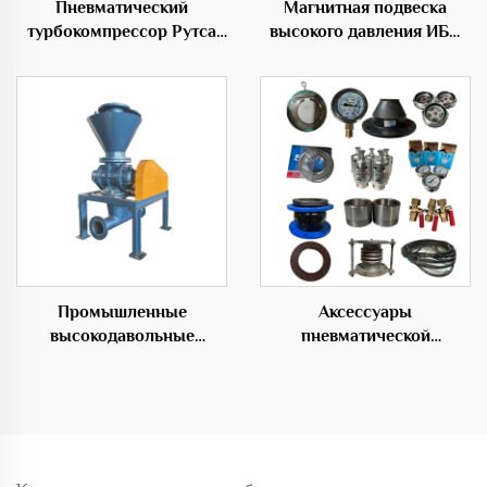
Пневматический
Магнитная подвеска
турбокомпрессор Рутса
высокого давления ИБП
для разделения корней
центробежного типа OEM
Промышленные
Аксессуары
высокодавольные
пневматической
роторные подающие
транспортировочной
вентиляторы для
системы для переноса
эффективных
материалов
транспортных решений