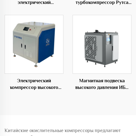
электрический
турбокомпрессор Рутса
компрессор для
для разделения корней
разведения рыб в
аквакультуре с
трехлопастным корневым
компрессором
Электрический
Магнитная подвеска
компрессор высокого
высокого давления ИБП
давления с средним
центробежного типа OEM
давлением из стали
Китайские окислительные компрессоры предлагают