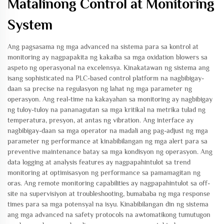
Matalinong Control at Monitoring
System
Ang pagsasama ng mga advanced na sistema para sa kontrol at
monitoring ay nagpapakita ng kakaiba sa mga oxidation blowers sa
aspeto ng operasyonal na excelensya. Kinakatawan ng sistema ang
isang sophisticated na PLC-based control platform na nagbibigay-
daan sa precise na regulasyon ng lahat ng mga parameter ng
operasyon. Ang real-time na kakayahan sa monitoring ay nagbibigay
ng tuloy-tuloy na pananagutan sa mga kritikal na metrika tulad ng
temperatura, presyon, at antas ng vibration. Ang interface ay
nagbibigay-daan sa mga operator na madali ang pag-adjust ng mga
parameter ng performance at kinabibilangan ng mga alert para sa
preventive maintenance batay sa mga kondisyon ng operasyon. Ang
data logging at analysis features ay nagpapahintulot sa trend
monitoring at optimisasyon ng performance sa pamamagitan ng
oras. Ang remote monitoring capabilities ay nagpapahintulot sa off-
site na supervisiyon at troubleshooting, bumababa ng mga response
times para sa mga potensyal na isyu. Kinabibilangan din ng sistema
ang mga advanced na safety protocols na awtomatikong tumutugon