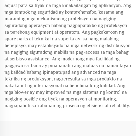
adjust para sa tiyak na mga kinakailangan ng aplikasyon. Ang
mga tampok ng seguridad ay komprehensibo, kasama ang
maraming mga mekanismo ng proteksyon na nagiging
siguradong operasyon habang nagpapatakbo ng proteksyon
sa parehong equipment at operators. Ang pagkakaroon ng
spare parts at teknikal na suporta ay isa pang malaking
benepisyo, may establisyado na mga network ng distribusyon
na nagiging siguradong mabilis na pag-access sa mga bahagi
at serbisyo assistance. Ang modernong mga facilidad ng
paggawa sa Tsina ay pinapanatili ang mataas na pamantayan
ng kalidad habang ipinapatupad ang advanced na mga
teknika ng produksyon, nagreresulta sa mga produkto na
nakakamit ng internasyonal na benchmark ng kalidad. Ang
mga blower ay may improved na mga sistema ng kontrol na
nagiging posible ang tiyak na operasyon at monitoring,
nagpapabuti sa kabuuan ng proseso ng efisiensi at reliability.