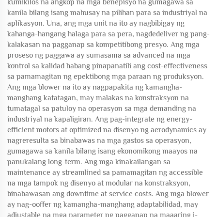
kumikilos na angkop na mga benepisyo na gumagawa sa
kanila bilang isang mahusay na pilihan para sa industriyal na
aplikasyon. Una, ang mga unit na ito ay nagbibigay ng
kahanga-hangang halaga para sa pera, nagdedeliver ng pang-
kalakasan na pagganap sa kompetitibong presyo. Ang mga
proseso ng paggawa ay sumasama sa advanced na mga
kontrol sa kalidad habang pinapanatili ang cost-effectiveness
sa pamamagitan ng epektibong mga paraan ng produksyon.
Ang mga blower na ito ay nagpapakita ng kamangha-
manghang katatagan, may malakas na konstraksyon na
tumatagal sa patuloy na operasyon sa mga demanding na
industriyal na kapaligiran. Ang pag-integrate ng energy-
efficient motors at optimized na disenyo ng aerodynamics ay
nagreresulta sa binabawas na mga gastos sa operasyon,
gumagawa sa kanila bilang isang ekonomikong maayos na
panukalang long-term. Ang mga kinakailangan sa
maintenance ay streamlined sa pamamagitan ng accessible
na mga tampok ng disenyo at modular na konstraksyon,
binabawasan ang downtime at service costs. Ang mga blower
ay nag-ooffer ng kamangha-manghang adaptabilidad, may
adjustable na mga parameter ng pagganap na maaaring i-