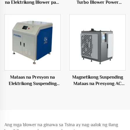
na Elektrikong Blower para
Turbo Blower Power
sa Fish Farming
Source para sa Kailangan
Aquaculture na may
ng Paghihiwalay ng Ugat
Tatlong-siblon na Root
Blower
Mataas na Presyon na
Magnetikong Suspending
Elektrikong Suspending
Mataas na Presyong AC
Blower sa Hangaang
Elektrikong Puwang Source
Presyon na Materyales ng
Sentriso Tipo OEM
Tanso
Ang mga blower na ginawa sa Tsina ay nag-aalok ng ilang