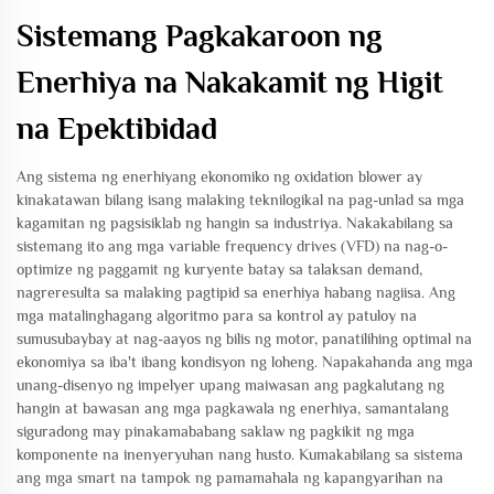
Sistemang Pagkakaroon ng
Enerhiya na Nakakamit ng Higit
na Epektibidad
Ang sistema ng enerhiyang ekonomiko ng oxidation blower ay
kinakatawan bilang isang malaking teknilogikal na pag-unlad sa mga
kagamitan ng pagsisiklab ng hangin sa industriya. Nakakabilang sa
sistemang ito ang mga variable frequency drives (VFD) na nag-o-
optimize ng paggamit ng kuryente batay sa talaksan demand,
nagreresulta sa malaking pagtipid sa enerhiya habang nagiisa. Ang
mga matalinghagang algoritmo para sa kontrol ay patuloy na
sumusubaybay at nag-aayos ng bilis ng motor, panatilihing optimal na
ekonomiya sa iba't ibang kondisyon ng loheng. Napakahanda ang mga
unang-disenyo ng impelyer upang maiwasan ang pagkalutang ng
hangin at bawasan ang mga pagkawala ng enerhiya, samantalang
siguradong may pinakamababang saklaw ng pagkikit ng mga
komponente na inenyeryuhan nang husto. Kumakabilang sa sistema
ang mga smart na tampok ng pamamahala ng kapangyarihan na