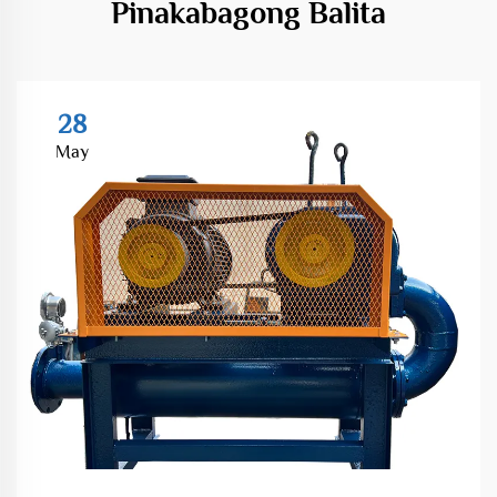
Pinakabagong Balita
28
May