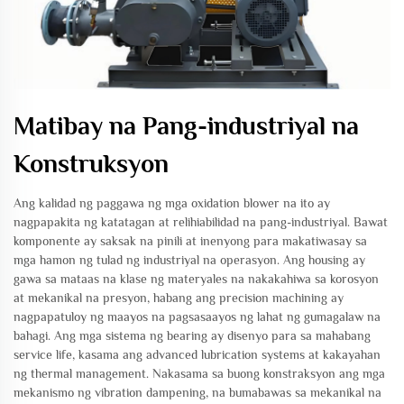
Matibay na Pang-industriyal na
Konstruksyon
Ang kalidad ng paggawa ng mga oxidation blower na ito ay
nagpapakita ng katatagan at relihiabilidad na pang-industriyal. Bawat
komponente ay saksak na pinili at inenyong para makatiwasay sa
mga hamon ng tulad ng industriyal na operasyon. Ang housing ay
gawa sa mataas na klase ng materyales na nakakahiwa sa korosyon
at mekanikal na presyon, habang ang precision machining ay
nagpapatuloy ng maayos na pagsasaayos ng lahat ng gumagalaw na
bahagi. Ang mga sistema ng bearing ay disenyo para sa mahabang
service life, kasama ang advanced lubrication systems at kakayahan
ng thermal management. Nakasama sa buong konstraksyon ang mga
mekanismo ng vibration dampening, na bumabawas sa mekanikal na