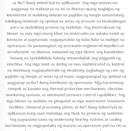
sa iba't ibang industriyal na aplikasyon. Ang mga mataas-na-
pagganap na makinarya na ito ay disenyo upang magbigay ng
konsistente at malaking-bolyum na pagkilos ng hangin samantalang
nakikipag-maintain ng optimal na antas ng presyon na kinakailangan
para sa epektibong proseso ng oxidation. Ang konstruksyon ng
blower ay may mga unang klase na materyales na nakaka-resist sa
korosyon at pagwawala, nagpapatakbo ng haba-haba sa mabigat na
operasyon. Sa pamamagitan ng precission-engineered impellers at
aerodynamic na disenyo, naiuunlad ng mga blower ang kamakailan
lamang na epekibilidada habang minumulaklak ang paggamit ng
enerhiya. Ang mga yunit ay dating na may sophisticated na kontrol
na sistemang nagpapahintulot ng eksaktong pagbabago ng rate ng
pagkilos ng hangin at antas ng presyon, nagpapatupad ng optimal na
pagganap sa iba't ibang kondisyon ng operasyon. Mga karaniwang
tampok ay kasama ang thermal protection mechanisms, vibration
monitoring systems, at automated pressure control capabilities. Ang
mga blower ay madalas na ginagamit sa mga wastewater treatment
facilities, chemical processing plants, at iba't ibang industriyal na
aplikasyon kung saan mahalaga ang tiyak na proseso ng oxidation.
Ang pagsasama-sama ng modernong bearing systems at cooling
mechanisms ay nagpapatuloy ng maayos na operasyon pati na rin sa