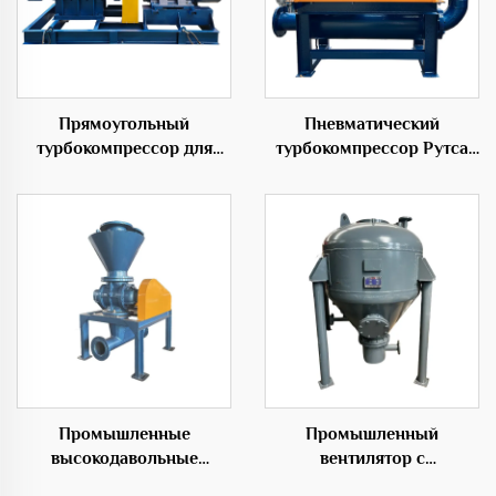
Прямоугольный
Пневматический
турбокомпрессор для
турбокомпрессор Рутса
надувных изделий 50Гц с
для разделения корней
низким уровнем шума
Промышленные
Промышленный
высокодавольные
вентилятор с
роторные подающие
возможностью настройки