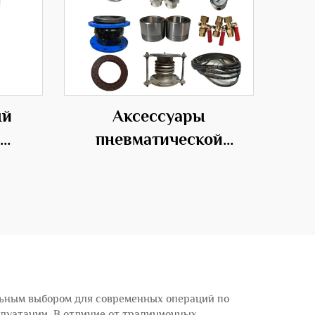
ый
Аксессуары
пневматической
ю
транспортировочной
M для
системы для переноса
материалов
ки
ого
льным выбором для современных операций по
плуатации. В отличие от традиционных