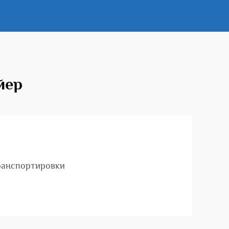
йер
ранспортировки