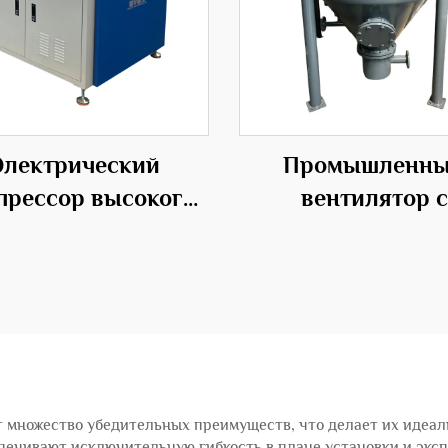
Электрический
Промышленн
прессор высокого
вентилятор с
ления с средним
возможность
влением из стали
настройки под OE
систем
транспортиров
частиц складск
насоса
 множество убедительных преимуществ, что делает их идеа
спечивают исключительную гибкость в плане установки и экс