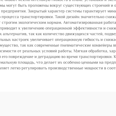
мы могут быть проложены вокруг существующих строений и о
предприятия. Закрытый характер системы гарантирует мини
о процесса транспортировки. Такой дизайн значительно сниж
ет строгим экологическим нормам. Автоматизированная работ
 приводит к увеличению операционной эффективности и сниж
х альтернатив, так как количество движущихся частей, подв
льных настроек увеличивает операционную гибкость и снижа
мущество, так как современные пневматические конвейеры 
исимости от реальных условий работы. Мягкая обработка, ха
 его повреждение и деградацию во время транспортировки. К
мальную площадь, что делает их особенно ценными на предпр
ляет легко регулировать производственные мощности в соо