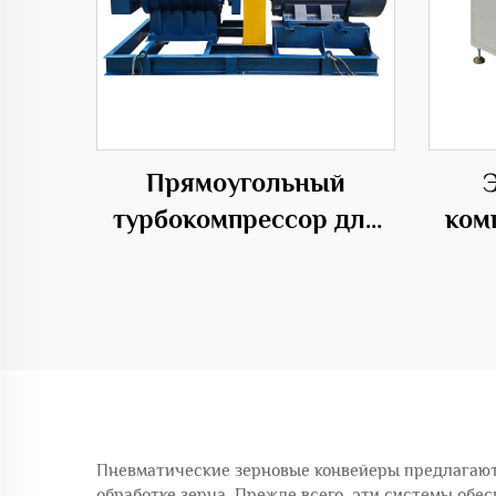
Прямоугольный
турбокомпрессор для
ком
надувных изделий 50Гц
дав
с низким уровнем шума
да
Пневматические зерновые конвейеры предлагают
обработке зерна. Прежде всего, эти системы обе