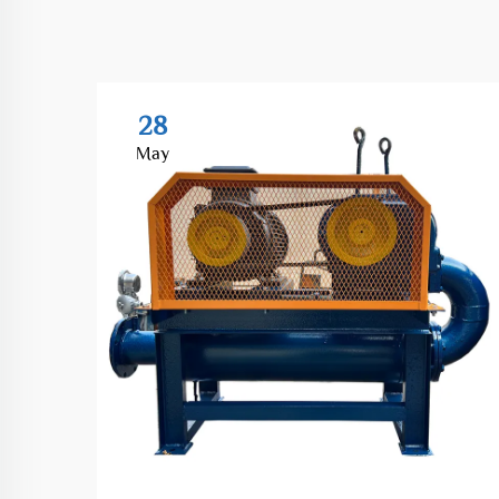
28
May