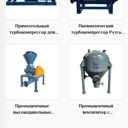
Прямоугольный
Пневматический
турбокомпрессор для
турбокомпрессор Рутса
надувных изделий 50Гц с
для разделения корней
низким уровнем шума
Промышленные
Промышленный
высокодавольные
вентилятор с
роторные подающие
возможностью настройки
вентиляторы для
под OEM для систем