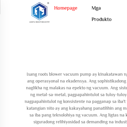
Homepage
Mga
Produkto
Isang roots blower vacuum pump ay kinakatawan ng
ang operasyonal na ekadensya. Ang sophistikadong 
naglikha ng malakas na epekto ng vacuum. Ang sist
ng metal-sa-metal, pagpapahintulot sa tuloy-tu
nagpapahintulot ng konsistente na pagganap sa iba't
katangian nito ay ang kakayahang panatilihin ang m
sa iba pang teknolohiya ng vacuum. Ang ligtas na
siguradong relihiyosidad sa demanding na indust