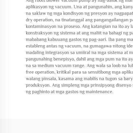
Ang roots blower vacuum pump ay nag-aalok ng mar
aplikasyon ng vacuum. Una at pangunahin, ang kany
na saklaw ng mga kondisyon ng presyon ay nagpapata
dry operation, na tinatanggal ang pangangailangan 
kontaminasyon na proseso. Ang katangian na ito ay 
konstraksyon ng sistema at ang maliit na bahagi ng 
mababang kabuuang gastos ng pag-aari. Iba pang m
estableng antas ng vacuum, na gumagawa nitong idea
madaling integrasyon sa umiiral na mga sistema at 
pangunahing benepisyo, dahil ang mga pum na ito a
na sa medium vacuum range. Ang wala sa loob na lubr
free operation, kritikal para sa sensitibong mga ap
walang pinsala, kasama ang mabilis na tugon sa bar
produksyon. Ang simpleng mga prinsipyong disenyo s
ng paghinto at mga gastos ng maintenance.