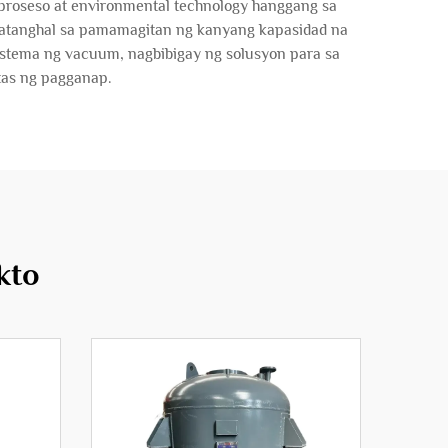
a proseso at environmental technology hanggang sa
inatanghal sa pamamagitan ng kanyang kapasidad na
istema ng vacuum, nagbibigay ng solusyon para sa
tas ng pagganap.
kto