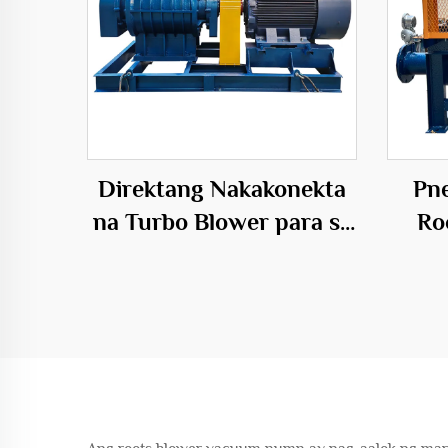
Direktang Nakakonekta
Pne
na Turbo Blower para sa
Ro
Mga Inflatables 50Hz
Pow
Maiikling Bultong
Elektrikong Blower
Pag