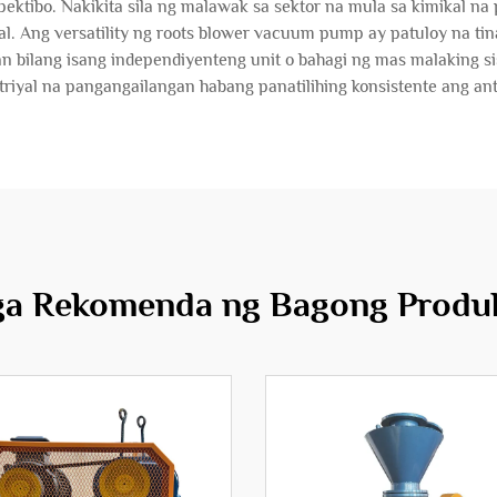
ektibo. Nakikita sila ng malawak sa sektor na mula sa kimikal n
l. Ang versatility ng roots blower vacuum pump ay patuloy na t
an bilang isang independiyenteng unit o bahagi ng mas malaking s
triyal na pangangailangan habang panatilihing konsistente ang an
a Rekomenda ng Bagong Produ