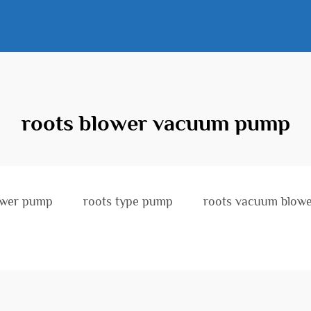
roots blower vacuum pump
ower pump
roots type pump
roots vacuum blow