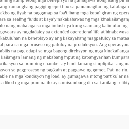
aming kumpletong mga benepisyo na gumagawa itong isang pinaka
ang kamanghang pagiging epektibo sa pamamagitan ng katatagan s
kbo ng tiyak na pagganap sa iba't ibang mga kapaligiran ng ope
para sa sealing fluids at kaya'y nakakabawas ng mga kinakailang
lalo nang mahalaga sa mga industriya kung saan ang kalimutan ng
pagwears ay nagdadaloy sa extended operational life at binabawas
akabuluhan na benepisyo ay ang kakayahang magpatuloy sa mataa
l para sa mga proseso ng patuloy na produksyon. Ang operasyona
mabilis na pag-adapt sa mga bagong direksyon ng mga kinakailang
y kailangan lamang ng mababang input ng kapangyarihan kumpara 
ikasyon sa pumping chamber ay hindi lamang simplipikar ang main
likasyon sa pagproseso ng pagkain at paggawa ng gamot. Pati na ri
yable na mga kondisyon ng load, ay gumagawa nitong partikular n
a likod ng mga pum na ito ay sumisumbong din sa kanilang relihi