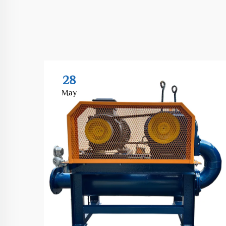
28
May