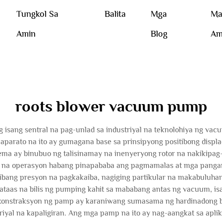
Tungkol Sa
Balita
Mga
Ma
Amin
Blog
Am
roots blower vacuum pump
 isang sentral na pag-unlad sa industriyal na teknolohiya ng va
aparato na ito ay gumagana base sa prinsipyong positibong displa
ema ay binubuo ng talisinamay na inenyeryong rotor na nakikip
loy na operasyon habang pinapababa ang pagmamalas at mga panga
 ibang presyon na pagkakaiba, nagiging partikular na makabuluhan 
ataas na bilis ng pumping kahit sa mababang antas ng vacuum, isa
 konstraksyon ng pamp ay karaniwang sumasama ng hardinadong ba
riyal na kapaligiran. Ang mga pamp na ito ay nag-aangkat sa apli