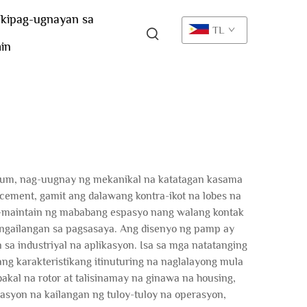
kipag-ugnayan sa
TL
in
cuum, nag-uugnay ng mekanikal na katatagan kasama
cement, gamit ang dalawang kontra-ikot na lobes na
ag-maintain ng mababang espasyo nang walang kontak
ngailangan sa pagsasaya. Ang disenyo ng pamp ay
sa industriyal na aplikasyon. Isa sa mga natatanging
ng karakteristikang itinuturing na naglalayong mula
kal na rotor at talisinamay na ginawa na housing,
kasyon na kailangan ng tuloy-tuloy na operasyon,