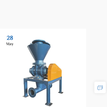
28
2
May
Ma