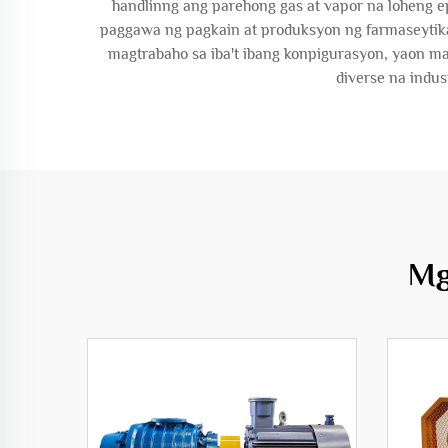
handlinng ang parehong gas at vapor na loheng ep
paggawa ng pagkain at produksyon ng farmaseytika
magtrabaho sa iba't ibang konpigurasyon, yaon m
diverse na indus
Mg