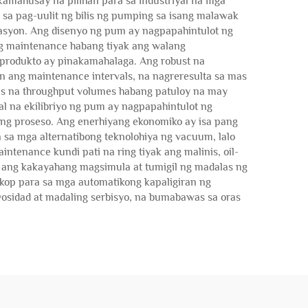
mahusay na pilihan para sa industriyal na mga
a pag-uulit ng bilis ng pumping sa isang malawak
rasyon. Ang disenyo ng pum ay nagpapahintulot ng
ang maintenance habang tiyak ang walang
 produkto ay pinakamahalaga. Ang robust na
an ang maintenance intervals, na nagreresulta sa mas
s na throughput volumes habang patuloy na may
l na ekilibriyo ng pum ay nagpapahintulot ng
ang proseso. Ang enerhiyang ekonomiko ay isa pang
sa mga alternatibong teknolohiya ng vacuum, lalo
tenance kundi pati na ring tiyak ang malinis, oil-
n, ang kakayahang magsimula at tumigil ng madalas ng
akop para sa mga automatikong kapaligiran ng
yosidad at madaling serbisyo, na bumabawas sa oras