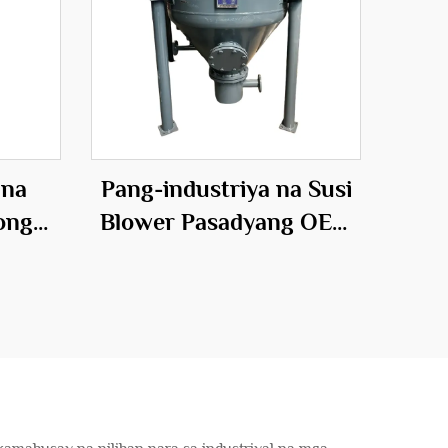
 na
Pang-industriya na Susi
ong
Blower Pasadyang OEM
owers
Particle Conveying
ong
System Warehouse Pump
lusyon