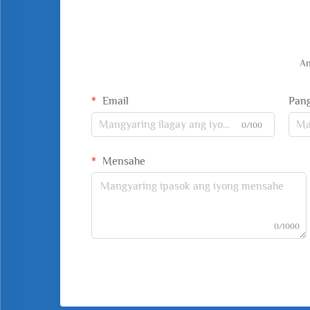
An
Email
Pan
0/100
Mensahe
0/1000