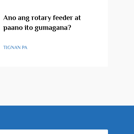
Ano ang rotary feeder at
An
paano ito gumagana?
apl
fee
TIGNAN PA
TIGN