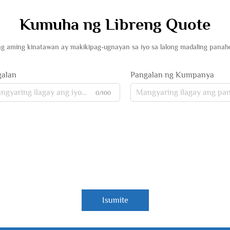
Kumuha ng Libreng Quote
g aming kinatawan ay makikipag-ugnayan sa iyo sa lalong madaling panah
galan
Pangalan ng Kumpanya
0/100
Isumite