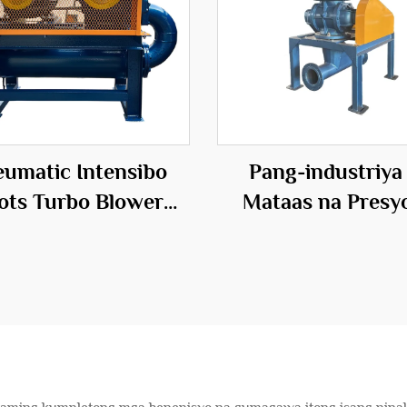
umatic Intensibo
Pang-industriya
ots Turbo Blower
Mataas na Presy
er Source para sa
Rotating Feeder Bl
Kailangan ng
para sa Epektib
hihiwalay ng Ugat
Transportasyon So