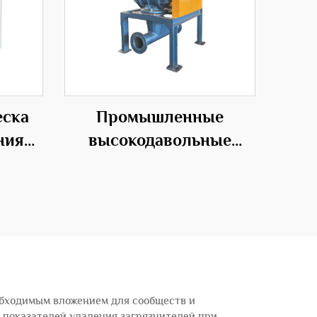
еска
Промышленные
ния
высокодавольные
ого
роторные подающие
вентиляторы для
эффективных
транспортных решений
обходимым вложением для сообществ и
 показателей удаления загрязнителей при