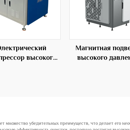
Электрический
Магнитная подв
прессор высокого
высокого давле
ления с средним
ИБП центробежн
влением из стали
типа OEM
ет множество убедительных преимуществ, что делает его не
ысокую эффективность очистки, постоянно достигая высоких