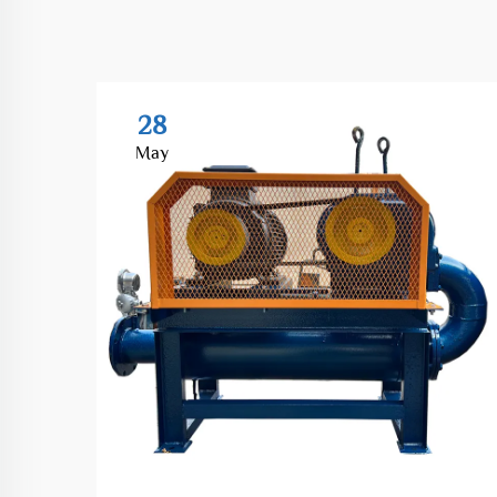
28
May