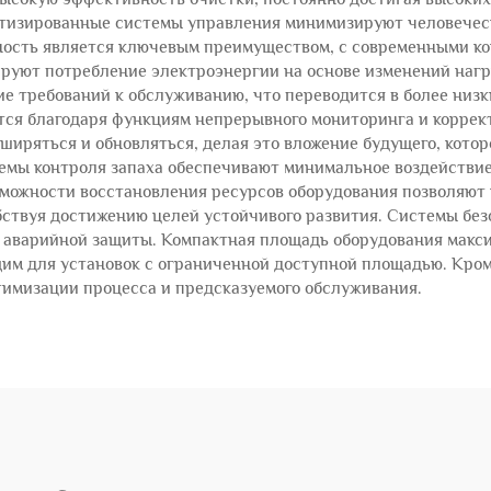
атизированные системы управления минимизируют человечес
ность является ключевым преимуществом, с современными к
руют потребление электроэнергии на основе изменений нагр
е требований к обслуживанию, что переводится в более низ
тся благодаря функциям непрерывного мониторинга и коррек
ширяться и обновляться, делая это вложение будущего, кото
мы контроля запаха обеспечивают минимальное воздействие
можности восстановления ресурсов оборудования позволяют 
бствуя достижению целей устойчивого развития. Системы без
 аварийной защиты. Компактная площадь оборудования макси
щим для установок с ограниченной доступной площадью. Кро
имизации процесса и предсказуемого обслуживания.