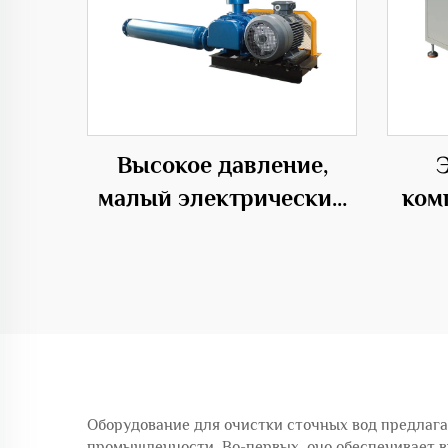
Высокое давление,
малый электрический
ком
компрессор для
дав
разведения рыб в
да
аквакультуре с
трехлопастным
корневым
компрессором
Оборудование для очистки сточных вод предлага
промышленности. Во-первых, оно обеспечивает в