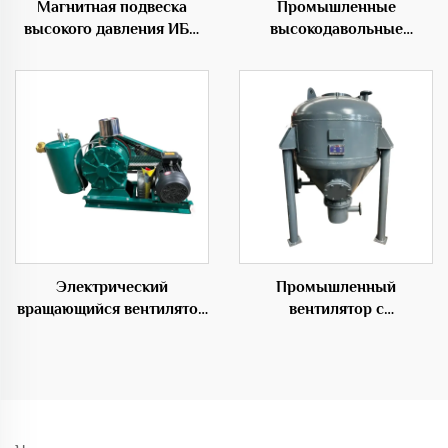
Магнитная подвеска
Промышленные
высокого давления ИБП
высокодавольные
центробежного типа OEM
роторные подающие
вентиляторы для
эффективных
транспортных решений
Электрический
Промышленный
вращающийся вентилятор
вентилятор с
положительного
возможностью настройки
замещения для аэрации
под OEM для систем
сточных вод
транспортировки частиц
складского насоса