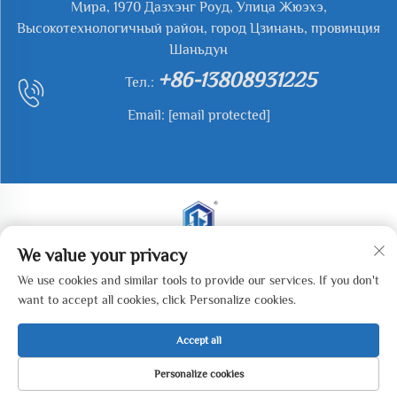
Мира, 1970 Дазхэнг Роуд, Улица Жюэхэ,
Высокотехнологичный район, город Цзинань, провинция
Шаньдун
+86-13808931225
Тел.:
Email:
[email protected]
We value your privacy
Авторские права © 2026 Jianyu Weiye (Цзинань)
We use cookies and similar tools to provide our services. If you don't
Machinery Technology Co., LTD. Все права защищены. -
want to accept all cookies, click Personalize cookies.
Политика конфиденциальности
Accept all
Personalize cookies
ДОМАШНЯЯ
ПРОДУКЦИЯ
ЭЛЕКТРОННАЯ
ТЕЛ.