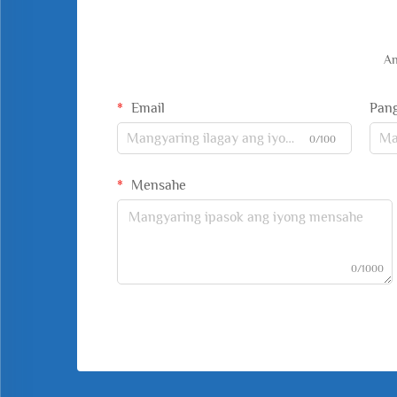
An
Email
Pan
0/100
Mensahe
0/1000