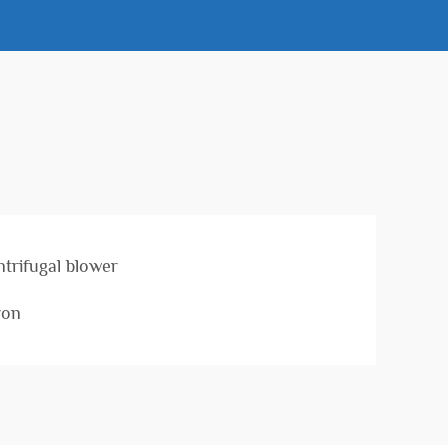
trifugal blower
yon