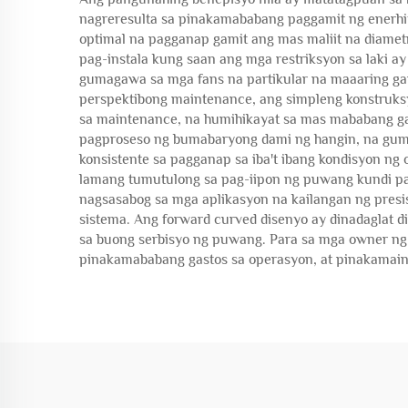
nagreresulta sa pinakamababang paggamit ng enerhi
optimal na pagganap gamit ang mas maliit na diamet
pag-instala kung saan ang mga restriksyon sa laki a
gumagawa sa mga fans na partikular na maaaring gamit
perspektibong maintenance, ang simpleng konstruksy
sa maintenance, na humihikayat sa mas mababang ga
pagproseso ng bumabaryong dami ng hangin, na gum
konsistente sa pagganap sa iba't ibang kondisyon n
lamang tumutulong sa pag-iipon ng puwang kundi pati
nagsasabog sa mga aplikasyon na kailangan ng presis
sistema. Ang forward curved disenyo ay dinadaglat di
sa buong serbisyo ng puwang. Para sa mga owner ng gu
pinakamababang gastos sa operasyon, at pinakamainit