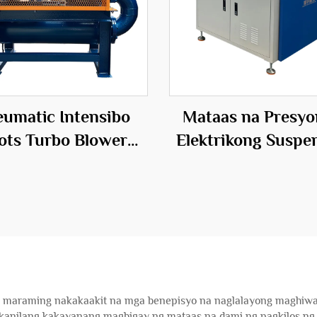
umatic Intensibo
Mataas na Presyo
ots Turbo Blower
Elektrikong Suspe
er Source para sa
Blower sa Hanga
Kailangan ng
Presyon na Mater
hihiwalay ng Ugat
ng Tanso
g maraming nakakaakit na mga benepisyo na naglalayong maghiwalay
kanilang kakayanang magbigay ng mataas na dami ng pagkilos ng