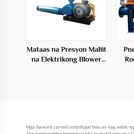
Mataas na Presyon Maliit
Pne
na Elektrikong Blower
Ro
para sa Fish Farming
Pow
Aquaculture na may
Tatlong-siblon na Root
Pag
Blower
Mga forward curved centrifugal fans ay nag-aalok n
Ang pangunahing benepisyo nila ay matatagpuan sa 