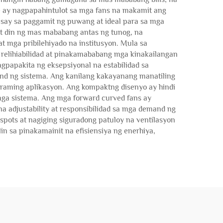
e ay nagpapahintulot sa mga fans na makamit ang
say sa paggamit ng puwang at ideal para sa mga
ot din ng mas mababang antas ng tunog, na
at mga pribilehiyado na institusyon. Mula sa
relihiabilidad at pinakamababang mga kinakailangan
apakita ng eksepsiyonal na estabilidad sa
d ng sistema. Ang kanilang kakayanang manatiling
araming aplikasyon. Ang kompaktng disenyo ay hindi
 mga sistema. Ang mga forward curved fans ay
a adjustability at responsibilidad sa mga demand ng
 spots at nagiging siguradong patuloy na ventilasyon
in sa pinakamainit na efisiensiya ng enerhiya,