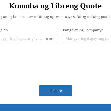
Kumuha ng Libreng Quote
g aming kinatawan ay makikipag-ugnayan sa iyo sa lalong madaling panah
galan
Pangalan ng Kumpanya
0/100
Isumite