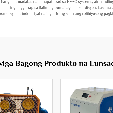
angin at madalas na ipinapatupad sa HVAC systems, air handling u
 maaaring pagganap sa ilalim ng bumabago na kondisyon, kasama
komersyal at industriyal na lugar kung saan ang relihiyosong pagki
Mga Bagong Produkto na Lunsa