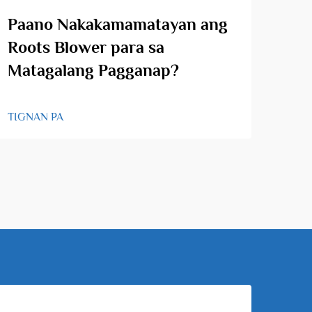
Paano Nakakamamatayan ang
Ano
Roots Blower para sa
paa
Matagalang Pagganap?
TIGN
TIGNAN PA