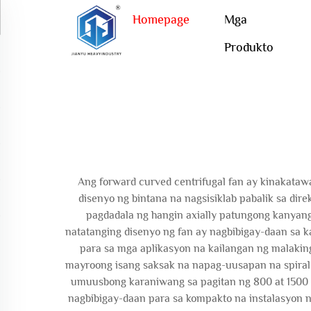
Homepage
Mga
Produkto
Ang forward curved centrifugal fan ay kinakatawa
disenyo ng bintana na nagsisiklab pabalik sa di
pagdadala ng hangin axially patungong kanyang 
natatanging disenyo ng fan ay nagbibigay-daan sa 
para sa mga aplikasyon na kailangan ng malakin
mayroong isang saksak na napag-uusapan na spiral 
umuusbong karaniwang sa pagitan ng 800 at 1500 
nagbibigay-daan para sa kompakto na instalasyon 