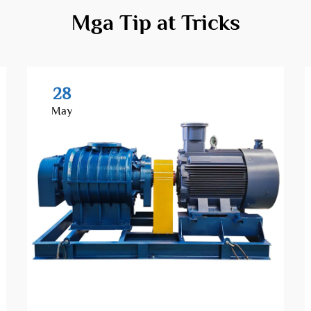
Mga Tip at Tricks
28
May