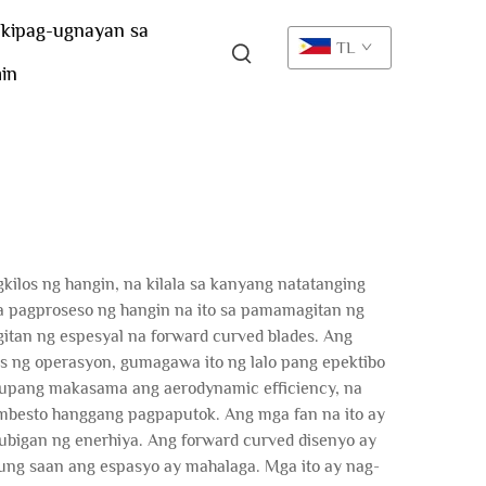
kipag-ugnayan sa
TL
in
kilos ng hangin, na kilala sa kanyang natatanging
sa pagproseso ng hangin na ito sa pamamagitan ng
gitan ng espesyal na forward curved blades. Ang
s ng operasyon, gumagawa ito ng lalo pang epektibo
n upang makasama ang aerodynamic efficiency, na
imbesto hanggang pagpaputok. Ang mga fan na ito ay
bigan ng enerhiya. Ang forward curved disenyo ay
ung saan ang espasyo ay mahalaga. Mga ito ay nag-