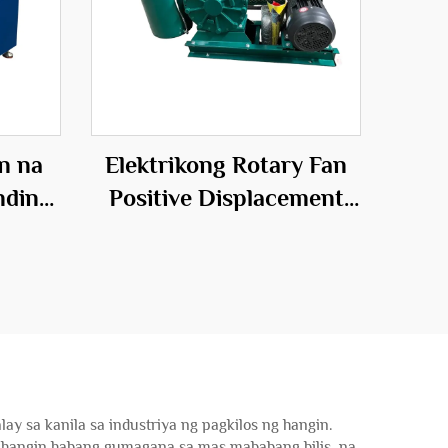
n na
Elektrikong Rotary Fan
nding
Positive Displacement
ang
Blower para sa Aerasyon
yales
ng Wastewater
 sa kanila sa industriya ng pagkilos ng hangin.
 hangin habang gumagana sa mas mababang bilis, na