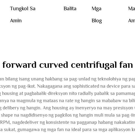
Tungkol Sa
Balita
Mga
Ma
Amin
Blog
Am
forward curved centrifugal fan
n bilang isang unang hakbang sa pag-unlad ng teknolohiya ng pag
reksyon ng pag-ikot. Nakagagana ang sophisticated na device para 
housing at pagbabalik-direksyon nito radially pabalik sa pamama
kanya na magmula ng mataas na rate ng hangin sa mababaw na bili
g delibery ng hangin. Ang housing ay inenyeryo na may presisyo
shape na nagdidisenyo ng pagkilos ng hangin muli mula sa pag-i
RPM, nagdedeliver ng konsistente na pagganap habang nakakatinu
na sukat, gumagawa ng mga fan na ideal para sa mga aplikasyon k