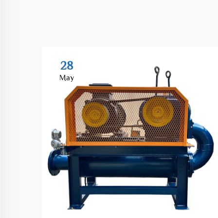
28
May