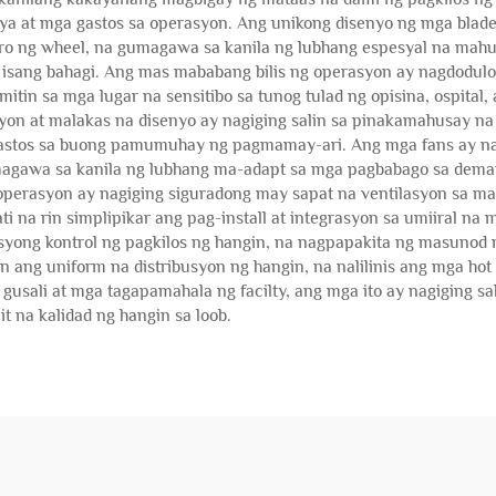
ya at mga gastos sa operasyon. Ang unikong disenyo ng mga blad
ro ng wheel, na gumagawa sa kanila ng lubhang espesyal na mahu
y isang bahagi. Ang mas mababang bilis ng operasyon ay nagdodul
in sa mga lugar na sensitibo sa tunog tulad ng opisina, ospital, 
on at malakas na disenyo ay nagiging salin sa pinakamahusay na 
stos sa buong pamumuhay ng pagmamay-ari. Ang mga fans ay nagp
agawa sa kanila ng lubhang ma-adapt sa mga pagbabago sa deman
g operasyon ay nagiging siguradong may sapat na ventilasyon sa m
 na rin simplipikar ang pag-install at integrasyon sa umiiral na
yong kontrol ng pagkilos ng hangin, na nagpapakita ng masunod n
n ang uniform na distribusyon ng hangin, na nalilinis ang mga hot
sali at mga tagapamahala ng facilty, ang mga ito ay nagiging sal
 na kalidad ng hangin sa loob.