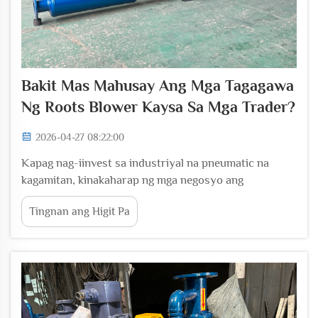
Bakit Mas Mahusay Ang Mga Tagagawa
Ng Roots Blower Kaysa Sa Mga Trader?
2026-04-27 08:22:00
Kapag nag-iinvest sa industriyal na pneumatic na
kagamitan, kinakaharap ng mga negosyo ang
mahalagang desisyon kung bibilhin ba ang kagamitan
Tingnan ang Higit Pa
nang direkta mula sa mga tagagawa ng roots blower o
kaya ay gagamit ng mga tagapamagitan na trader. Ang
pagpili na ito ay may malaking epekto sa kalidad ng
kagamitan, sa teknikal...