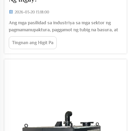
2026-03-20 13:18:00
Ang mga pasilidad sa industriya sa mga sektor ng
pagmamanupaktura, paggamot ng tubig na basura, at
HVAC ay palaging nahihirapan sa polusyon dulot ng
Tingnan ang Higit Pa
ingay mula sa tradisyonal na mga sistema ng blower.
Ang rebolusyonaryong teknolohiya ng magnetic
levitation blower ay tumutugon sa hamong ito sa
pamamagitan ng pag-alis...