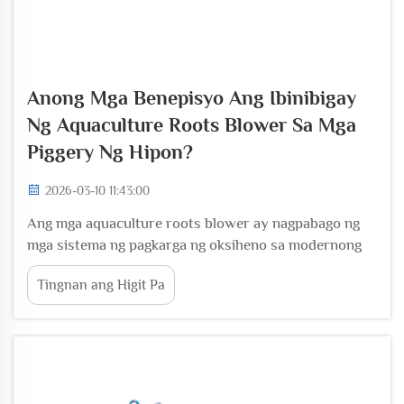
Anong Mga Benepisyo Ang Ibinibigay
Ng Aquaculture Roots Blower Sa Mga
Piggery Ng Hipon?
2026-03-10 11:43:00
Ang mga aquaculture roots blower ay nagpabago ng
mga sistema ng pagkarga ng oksiheno sa modernong
operasyon ng piggery ng hipon, na nagbibigay ng pare-
Tingnan ang Higit Pa
parehong at maaasahang aeration na direktang
nakaaapekto sa produksyon ng ani at kahusayan ng
operasyon. Ang mga espesyalisadong mekanikal na
device na ito...