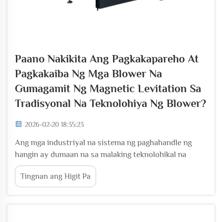
Paano Nakikita Ang Pagkakapareho At
Pagkakaiba Ng Mga Blower Na
Gumagamit Ng Magnetic Levitation Sa
Tradisyonal Na Teknolohiya Ng Blower?
2026-02-20 18:35:23
Ang mga industriyal na sistema ng paghahandle ng
hangin ay dumaan na sa malaking teknolohikal na
ebolusyon, kung saan ang mga blower na gumagamit
Tingnan ang Higit Pa
ng magnetic levitation ay sumulpot bilang isang
rebolusyonaryong alternatibo sa tradisyonal na
teknolohiya ng blower. Ang mga advanced na
sistemang ito ay gumagamit ng magnetic bearings sa