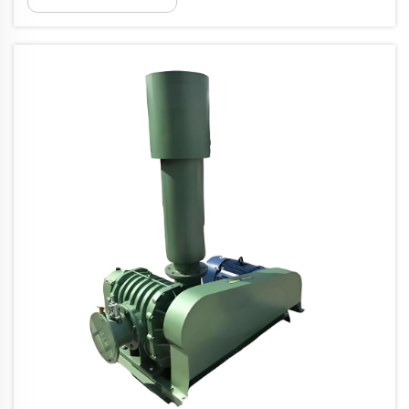
tagumpay o kabiguan ng mga operasyong pang-
industriya. Kapag kailangan ng mga negosyo ng
maaasahang kagamitang pneumatic...