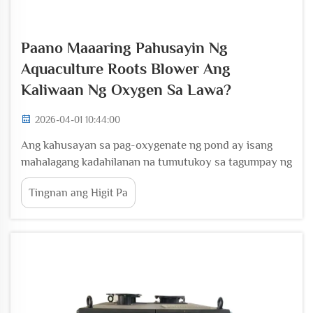
Paano Maaaring Pahusayin Ng
Aquaculture Roots Blower Ang
Kaliwaan Ng Oxygen Sa Lawa?
2026-04-01 10:44:00
Ang kahusayan sa pag-oxygenate ng pond ay isang
mahalagang kadahilanan na tumutukoy sa tagumpay ng
mga modernong operasyon sa aquaculture, na
Tingnan ang Higit Pa
direktang nakaaapekto sa kalusugan ng isda, bilis ng
paglaki, at kabuuang produksyon. Ang integrasyon ng
espesyalisadong kagamitan sa aeration ay naging...