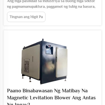
Ang mga pasilidad sa industriya sa buong mga sektor
ng pagmamanupaktura, paggamot ng tubig na basura,
at HVAC ay nakakaranas ng tumataas na presyon na
Tingnan ang Higit Pa
bawasan ang mga gastos sa operasyon habang
pinapanatili ang maaasahang pagganap sa paghahatid
ng hangin. Ang mga tradisyonal na sistema ng blower
na may mekanikal na bearing ay nangangailangan ng ...
Paano Binabawasan Ng Matibay Na
Magnetic Levitation Blower Ang Antas
Ng Ingay?