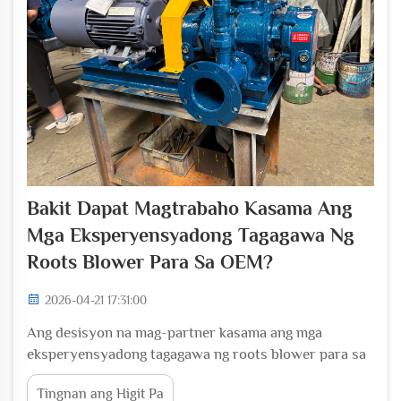
Bakit Dapat Magtrabaho Kasama Ang
Mga Eksperyensyadong Tagagawa Ng
Roots Blower Para Sa OEM?
2026-04-21 17:31:00
Ang desisyon na mag-partner kasama ang mga
eksperyensyadong tagagawa ng roots blower para sa
mga aplikasyon ng OEM ay isang mahalagang
Tingnan ang Higit Pa
estratehikong pagpili na maaaring magtakda ng