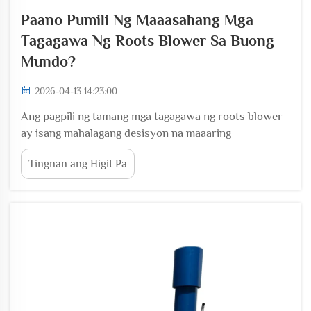
Paano Pumili Ng Maaasahang Mga
Tagagawa Ng Roots Blower Sa Buong
Mundo?
2026-04-13 14:23:00
Ang pagpili ng tamang mga tagagawa ng roots blower
ay isang mahalagang desisyon na maaaring
makaimpluwensya nang malaki sa iyong operasyon sa
Tingnan ang Higit Pa
industriya, sa gastos sa pagpapanatili, at sa
pangmatagalang produktibidad. Sa maraming tagagawa
na nagsisilbi sa iba’t ibang kontinente, bawat isa ay
nag-ooffer...