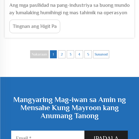
Ang mga pasilidad na pang-industriya sa buong mundo
ay lumalaking humihingi ng mas tahimik na operasyon
nang hindi binabawasan ang pagganap, na kumikilos
Tingnan ang Higit Pa
bilang pampalakas sa pag-adop ng mga advanced na
teknolohiya sa paggalaw ng hangin. Sa gitna ng mga
inobasyong ito, ang mga blower na gumagamit ng
magnetic levitation ay sumulpot bilang ang pinipiling...
Nakaraan
1
2
3
4
5
Susunod
Mangyaring Mag-iwan sa Amin ng
Mensahe Kung Mayroon kang
Anumang Tanong
IPADALA