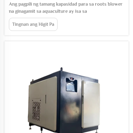
Ang pagpili ng tamang kapasidad para sa roots blower
na ginagamit sa aquaculture ay isa sa
pinakamahalagang desisyon sa pagdidisenyo ng isang
Tingnan ang Higit Pa
epektibong sistema ng aeration para sa pangingisda.
Ang maling pagpili ng kapasidad ay maaaring magdulot
ng hindi sapat na antas ng natutunaw na oksiheno,
labis na...