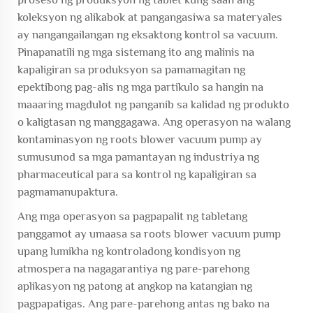
koleksyon ng alikabok at pangangasiwa sa materyales
ay nangangailangan ng eksaktong kontrol sa vacuum.
Pinapanatili ng mga sistemang ito ang malinis na
kapaligiran sa produksyon sa pamamagitan ng
epektibong pag-alis ng mga partikulo sa hangin na
maaaring magdulot ng panganib sa kalidad ng produkto
o kaligtasan ng manggagawa. Ang operasyon na walang
kontaminasyon ng roots blower vacuum pump ay
sumusunod sa mga pamantayan ng industriya ng
pharmaceutical para sa kontrol ng kapaligiran sa
pagmamanupaktura.
Ang mga operasyon sa pagpapalit ng tabletang
panggamot ay umaasa sa roots blower vacuum pump
upang lumikha ng kontroladong kondisyon ng
atmospera na nagagarantiya ng pare-parehong
aplikasyon ng patong at angkop na katangian ng
pagpapatigas. Ang pare-parehong antas ng bako na