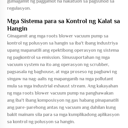
gumagamit ng paggamot na nakatuon sa pagsunod sa
regulasyon.
Mga Sistema para sa Kontrol ng Kalat sa
Hangin
Ginagamit ang mga roots blower vacuum pump sa
kontrol ng polusyon sa hangin sa iba't ibang industriya
upang mapanatili ang epektibong operasyon ng sistema
ng pagkontrol sa emission. Sinusuportahan ng mga
vacuum system na ito ang operasyon ng scrubber,
pagsasala ng baghouse, at mga proseso ng pagbawi ng
singaw na nag-aalis ng mapanganib na mga pollutant
mula sa mga industrial exhaust stream. Ang kakayahan
ng mga roots blower vacuum pump na panghawakan
ang iba't ibang komposisyon ng gas habang pinapanatili
ang pare-parehong antas ng vacuum ang dahilan kung
bakit mainam sila para sa mga kumplikadong aplikasyon
sa kontrol ng polusyon sa hangin.