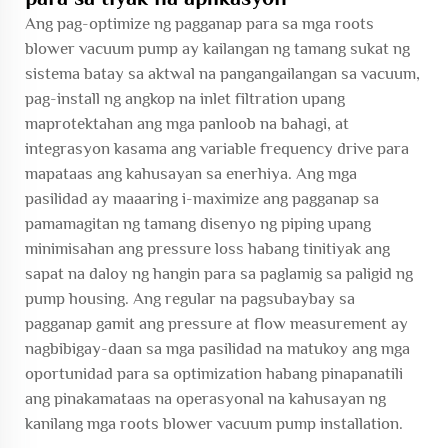
Ang pag-optimize ng pagganap para sa mga roots
blower vacuum pump ay kailangan ng tamang sukat ng
sistema batay sa aktwal na pangangailangan sa vacuum,
pag-install ng angkop na inlet filtration upang
maprotektahan ang mga panloob na bahagi, at
integrasyon kasama ang variable frequency drive para
mapataas ang kahusayan sa enerhiya. Ang mga
pasilidad ay maaaring i-maximize ang pagganap sa
pamamagitan ng tamang disenyo ng piping upang
minimisahan ang pressure loss habang tinitiyak ang
sapat na daloy ng hangin para sa paglamig sa paligid ng
pump housing. Ang regular na pagsubaybay sa
pagganap gamit ang pressure at flow measurement ay
nagbibigay-daan sa mga pasilidad na matukoy ang mga
oportunidad para sa optimization habang pinapanatili
ang pinakamataas na operasyonal na kahusayan ng
kanilang mga roots blower vacuum pump installation.