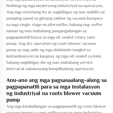
hinihingi ng mga modernong industriyal na operasyon.
Ang mga sistemang ito ay nagbibigay ng mas mabilis na
pumping speed sa gitnang saklaw ng vacuum kumpara
sa mga single-stage na alternatibo, habang nag-ooffer
naman ng mas mababang pangangailangan sa
pagpapanatili kaysa sa mga oil-sealed rotary vane
pump. Ang dry operation ng roots blower vacuum
pump ay nag-aalis ng mga alalahanin tungkol sa
kontaminasyon na kaugnay ng mga oil-sealed system,
habang nagbibigay din ng mas mahabang service
interval at nabawasang kumplikadong operasyon.
Anu-ano ang mga pagsasaalang-alang sa
pagpapanatili para sa mga instalasyon
ng industriyal na roots blower vacuum
pump
Ang mga kinakailangan sa pagpapanatili ng roots blower
vacuum pumps sa mga aplikasyon na pang-industriya