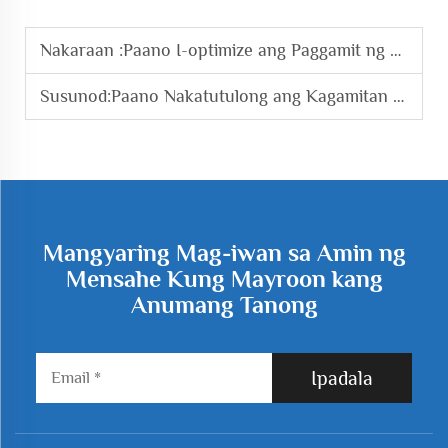
Nakaraan :
Paano I-optimize ang Paggamit ng Enerhiya sa mga Sistema ng Roots Blower Vacuum Pump?
Susunod:
Paano Nakatutulong ang Kagamitan sa Paggamot ng Tubig-Bomba sa Pagtugon sa mga Pamantayan sa Kalikasan?
Mangyaring Mag-iwan sa Amin ng
Mensahe Kung Mayroon kang
Anumang Tanong
Ipadala