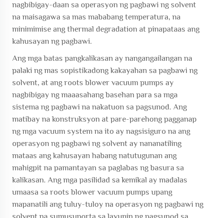
nagbibigay-daan sa operasyon ng pagbawi ng solvent
na maisagawa sa mas mababang temperatura, na
minimimise ang thermal degradation at pinapataas ang
kahusayan ng pagbawi.
Ang mga batas pangkalikasan ay nangangailangan na
palaki ng mas sopistikadong kakayahan sa pagbawi ng
solvent, at ang roots blower vacuum pumps ay
nagbibigay ng maaasahang basehan para sa mga
sistema ng pagbawi na nakatuon sa pagsunod. Ang
matibay na konstruksyon at pare-parehong pagganap
ng mga vacuum system na ito ay nagsisiguro na ang
operasyon ng pagbawi ng solvent ay nananatiling
mataas ang kahusayan habang natutugunan ang
mahigpit na pamantayan sa paglabas ng basura sa
kalikasan. Ang mga pasilidad sa kemikal ay madalas
umaasa sa roots blower vacuum pumps upang
mapanatili ang tuluy-tuloy na operasyon ng pagbawi ng
solvent na sumusuporta sa layunin ng pagsunod sa