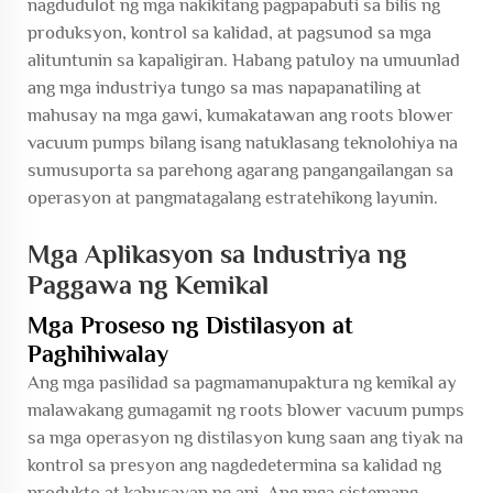
nagdudulot ng mga nakikitang pagpapabuti sa bilis ng
produksyon, kontrol sa kalidad, at pagsunod sa mga
alituntunin sa kapaligiran. Habang patuloy na umuunlad
ang mga industriya tungo sa mas napapanatiling at
mahusay na mga gawi, kumakatawan ang roots blower
vacuum pumps bilang isang natuklasang teknolohiya na
sumusuporta sa parehong agarang pangangailangan sa
operasyon at pangmatagalang estratehikong layunin.
Mga Aplikasyon sa Industriya ng
Paggawa ng Kemikal
Mga Proseso ng Distilasyon at
Paghihiwalay
Ang mga pasilidad sa pagmamanupaktura ng kemikal ay
malawakang gumagamit ng roots blower vacuum pumps
sa mga operasyon ng distilasyon kung saan ang tiyak na
kontrol sa presyon ang nagdedetermina sa kalidad ng
produkto at kahusayan ng ani. Ang mga sistemang