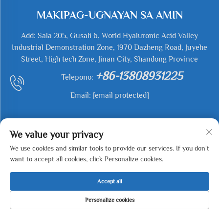
MAKIPAG-UGNAYAN SA AMIN
Add: Sala 205, Gusali 6, World Hyaluronic Acid Valley
Industrial Demonstration Zone, 1970 Dazheng Road, Juyehe
Street, High tech Zone, Jinan City, Shandong Province
+86-13808931225
Telepono:
Email:
[email protected]
We value your privacy
We use cookies and similar tools to provide our services. If you don't
want to accept all cookies, click Personalize cookies.
Copyright © 2026 Jianyu Weiye (Jinan) Machinery
Accept all
Technology Co., LTD. Ang lahat ng karapatan ay
nakareserba. -
Patakaran sa Pagkapribado
Personalize cookies
TAHANAN
MGA PRODUKTO
E-MAIL
TEL