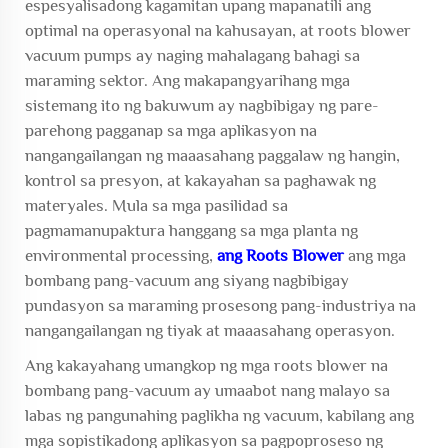
espesyalisadong kagamitan upang mapanatili ang
optimal na operasyonal na kahusayan, at
roots blower
vacuum pumps
ay naging mahalagang bahagi sa
maraming sektor. Ang makapangyarihang mga
sistemang ito ng bakuwum ay nagbibigay ng pare-
parehong pagganap sa mga aplikasyon na
nangangailangan ng maaasahang paggalaw ng hangin,
kontrol sa presyon, at kakayahan sa paghawak ng
materyales. Mula sa mga pasilidad sa
pagmamanupaktura hanggang sa mga planta ng
environmental processing,
ang Roots Blower
ang mga
bombang pang-vacuum ang siyang nagbibigay
pundasyon sa maraming prosesong pang-industriya na
nangangailangan ng tiyak at maaasahang operasyon.
Ang kakayahang umangkop ng mga roots blower na
bombang pang-vacuum ay umaabot nang malayo sa
labas ng pangunahing paglikha ng vacuum, kabilang ang
mga sopistikadong aplikasyon sa pagpoproseso ng