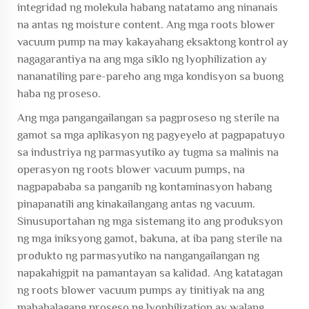
integridad ng molekula habang natatamo ang ninanais
na antas ng moisture content. Ang mga roots blower
vacuum pump na may kakayahang eksaktong kontrol ay
nagagarantiya na ang mga siklo ng lyophilization ay
nananatiling pare-pareho ang mga kondisyon sa buong
haba ng proseso.
Ang mga pangangailangan sa pagproseso ng sterile na
gamot sa mga aplikasyon ng pagyeyelo at pagpapatuyo
sa industriya ng parmasyutiko ay tugma sa malinis na
operasyon ng roots blower vacuum pumps, na
nagpapababa sa panganib ng kontaminasyon habang
pinapanatili ang kinakailangang antas ng vacuum.
Sinusuportahan ng mga sistemang ito ang produksyon
ng mga iniksyong gamot, bakuna, at iba pang sterile na
produkto ng parmasyutiko na nangangailangan ng
napakahigpit na pamantayan sa kalidad. Ang katatagan
ng roots blower vacuum pumps ay tinitiyak na ang
mahahalagang proseso ng lyophilization ay walang