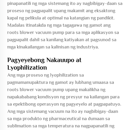
pinapanatili ng mga sistemang ito ay nagbibigay-daan sa
proseso ng pagpapalit upang makamit ang eksaktong
kapal ng pelikula at optimal na katangian ng pandikit.
Madalas itinatakda ng mga tagagawa ng gamot ang
roots blower vacuum pump para sa mga aplikasyon sa
pagpapalit dahil sa kanilang katiyakan at pagsunod sa
mga kinakailangan sa kalinisan ng industriya.
Pagyeyebong Nakauupo at
Lyophilization
Ang mga proseso ng lyophilization sa
pagmamanupaktura ng gamot ay lubhang umaasa sa
roots blower vacuum pump upang makalikha ng
napakababang kondisyon ng presyur na kailangan para
sa epektibong operasyon ng pagyeyelo at pagpapatuyo.
Ang mga sistemang vacuum na ito ay nagbibigay-daan
sa mga produkto ng pharmaceutical na dumaan sa
sublimation sa mga temperatura na nagpapanatili ng