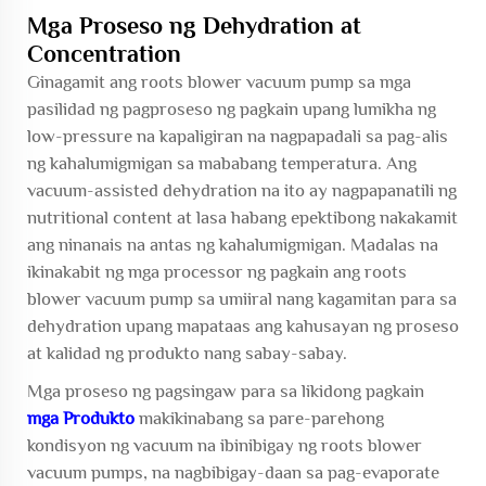
Mga Proseso ng Dehydration at
Concentration
Ginagamit ang roots blower vacuum pump sa mga
pasilidad ng pagproseso ng pagkain upang lumikha ng
low-pressure na kapaligiran na nagpapadali sa pag-alis
ng kahalumigmigan sa mababang temperatura. Ang
vacuum-assisted dehydration na ito ay nagpapanatili ng
nutritional content at lasa habang epektibong nakakamit
ang ninanais na antas ng kahalumigmigan. Madalas na
ikinakabit ng mga processor ng pagkain ang roots
blower vacuum pump sa umiiral nang kagamitan para sa
dehydration upang mapataas ang kahusayan ng proseso
at kalidad ng produkto nang sabay-sabay.
Mga proseso ng pagsingaw para sa likidong pagkain
mga Produkto
makikinabang sa pare-parehong
kondisyon ng vacuum na ibinibigay ng roots blower
vacuum pumps, na nagbibigay-daan sa pag-evaporate