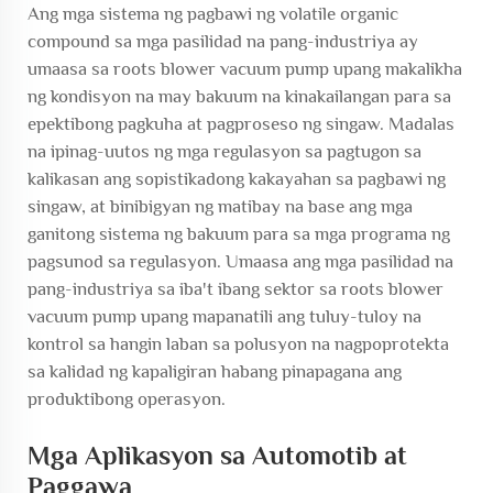
Ang mga sistema ng pagbawi ng volatile organic
compound sa mga pasilidad na pang-industriya ay
umaasa sa roots blower vacuum pump upang makalikha
ng kondisyon na may bakuum na kinakailangan para sa
epektibong pagkuha at pagproseso ng singaw. Madalas
na ipinag-uutos ng mga regulasyon sa pagtugon sa
kalikasan ang sopistikadong kakayahan sa pagbawi ng
singaw, at binibigyan ng matibay na base ang mga
ganitong sistema ng bakuum para sa mga programa ng
pagsunod sa regulasyon. Umaasa ang mga pasilidad na
pang-industriya sa iba't ibang sektor sa roots blower
vacuum pump upang mapanatili ang tuluy-tuloy na
kontrol sa hangin laban sa polusyon na nagpoprotekta
sa kalidad ng kapaligiran habang pinapagana ang
produktibong operasyon.
Mga Aplikasyon sa Automotib at
Paggawa