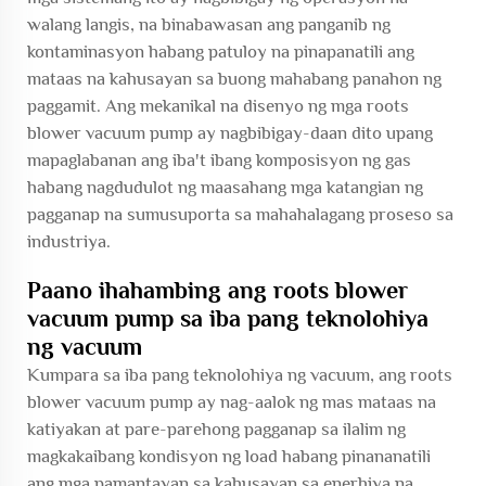
walang langis, na binabawasan ang panganib ng
kontaminasyon habang patuloy na pinapanatili ang
mataas na kahusayan sa buong mahabang panahon ng
paggamit. Ang mekanikal na disenyo ng mga roots
blower vacuum pump ay nagbibigay-daan dito upang
mapaglabanan ang iba't ibang komposisyon ng gas
habang nagdudulot ng maasahang mga katangian ng
pagganap na sumusuporta sa mahahalagang proseso sa
industriya.
Paano ihahambing ang roots blower
vacuum pump sa iba pang teknolohiya
ng vacuum
Kumpara sa iba pang teknolohiya ng vacuum, ang roots
blower vacuum pump ay nag-aalok ng mas mataas na
katiyakan at pare-parehong pagganap sa ilalim ng
magkakaibang kondisyon ng load habang pinananatili
ang mga pamantayan sa kahusayan sa enerhiya na