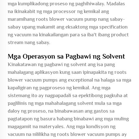
mga kumplikadong proseso ng paghihiwalay. Madalas
na ikinakabit ng mga processor ng kemikal ang
maramihang roots blower vacuum pump nang sabay-
sabay upang makamit ang eksaktong mga specification
ng vacuum na kinakailangan para sa iba't ibang product
stream nang sabay.
Mga Operasyon sa Pagbawi ng Solvent
Kinakatawan ng pagbawi ng solvent ang isa pang
mahalagang aplikasyon kung saan ipinapakita ng roots
blower vacuum pumps ang exceptional na halaga sa mga
kapaligiran ng pagproseso ng kemikal. Ang mga
sistemang ito ay nagpapadali sa epektibong pagkuha at
paglilinis ng mga mahahalagang solvent mula sa mga
daloy ng proseso, na binabawasan ang gastos sa
pagtatapon ng basura habang binabawi ang mga muling
magagamit na materyales. Ang mga kondisyon ng
vacuum na nililikha ng roots blower vacuum pumps ay