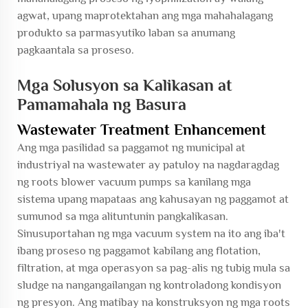
agwat, upang maprotektahan ang mga mahahalagang
produkto sa parmasyutiko laban sa anumang
pagkaantala sa proseso.
Mga Solusyon sa Kalikasan at
Pamamahala ng Basura
Wastewater Treatment Enhancement
Ang mga pasilidad sa paggamot ng municipal at
industriyal na wastewater ay patuloy na nagdaragdag
ng roots blower vacuum pumps sa kanilang mga
sistema upang mapataas ang kahusayan ng paggamot at
sumunod sa mga alituntunin pangkalikasan.
Sinusuportahan ng mga vacuum system na ito ang iba't
ibang proseso ng paggamot kabilang ang flotation,
filtration, at mga operasyon sa pag-alis ng tubig mula sa
sludge na nangangailangan ng kontroladong kondisyon
ng presyon. Ang matibay na konstruksyon ng mga roots