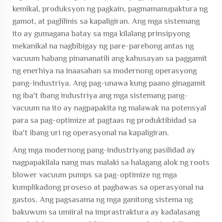
kemikal, produksyon ng pagkain, pagmamanupaktura ng
gamot, at paglilinis sa kapaligiran. Ang mga sistemang
ito ay gumagana batay sa mga kilalang prinsipyong
mekanikal na nagbibigay ng pare-parehong antas ng
vacuum habang pinananatili ang kahusayan sa paggamit
ng enerhiya na inaasahan sa modernong operasyong
pang-industriya. Ang pag-unawa kung paano ginagamit
ng iba't ibang industriya ang mga sistemang pang-
vacuum na ito ay nagpapakita ng malawak na potensyal
para sa pag-optimize at pagtaas ng produktibidad sa
iba't ibang uri ng operasyonal na kapaligiran.
Ang mga modernong pang-industriyang pasilidad ay
nagpapakilala nang mas malaki sa halagang alok ng roots
blower vacuum pumps sa pag-optimize ng mga
kumplikadong proseso at pagbawas sa operasyonal na
gastos. Ang pagsasama ng mga ganitong sistema ng
bakuwum sa umiiral na imprastraktura ay kadalasang