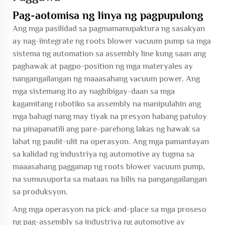
Pag-aotomisa ng linya ng pagpupulong
Ang mga pasilidad sa pagmamanupaktura ng sasakyan
ay nag-iintegrate ng roots blower vacuum pump sa mga
sistema ng automation sa assembly line kung saan ang
paghawak at pagpo-position ng mga materyales ay
nangangailangan ng maaasahang vacuum power. Ang
mga sistemang ito ay nagbibigay-daan sa mga
kagamitang robotiko sa assembly na manipulahin ang
mga bahagi nang may tiyak na presyon habang patuloy
na pinapanatili ang pare-parehong lakas ng hawak sa
lahat ng paulit-ulit na operasyon. Ang mga pamantayan
sa kalidad ng industriya ng automotive ay tugma sa
maaasahang pagganap ng roots blower vacuum pump,
na sumusuporta sa mataas na bilis na pangangailangan
sa produksyon.
Ang mga operasyon na pick-and-place sa mga proseso
ng pag-assembly sa industriya ng automotive ay