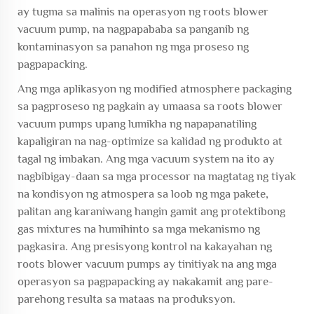
ay tugma sa malinis na operasyon ng roots blower
vacuum pump, na nagpapababa sa panganib ng
kontaminasyon sa panahon ng mga proseso ng
pagpapacking.
Ang mga aplikasyon ng modified atmosphere packaging
sa pagproseso ng pagkain ay umaasa sa roots blower
vacuum pumps upang lumikha ng napapanatiling
kapaligiran na nag-optimize sa kalidad ng produkto at
tagal ng imbakan. Ang mga vacuum system na ito ay
nagbibigay-daan sa mga processor na magtatag ng tiyak
na kondisyon ng atmospera sa loob ng mga pakete,
palitan ang karaniwang hangin gamit ang protektibong
gas mixtures na humihinto sa mga mekanismo ng
pagkasira. Ang presisyong kontrol na kakayahan ng
roots blower vacuum pumps ay tinitiyak na ang mga
operasyon sa pagpapacking ay nakakamit ang pare-
parehong resulta sa mataas na produksyon.