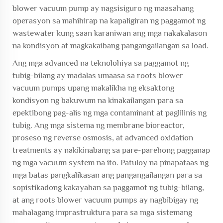
blower vacuum pump ay nagsisiguro ng maasahang
operasyon sa mahihirap na kapaligiran ng paggamot ng
wastewater kung saan karaniwan ang mga nakakalason
na kondisyon at magkakaibang pangangailangan sa load.
Ang mga advanced na teknolohiya sa paggamot ng
tubig-bilang ay madalas umaasa sa roots blower
vacuum pumps upang makalikha ng eksaktong
kondisyon ng bakuwum na kinakailangan para sa
epektibong pag-alis ng mga contaminant at paglilinis ng
tubig. Ang mga sistema ng membrane bioreactor,
proseso ng reverse osmosis, at advanced oxidation
treatments ay nakikinabang sa pare-parehong pagganap
ng mga vacuum system na ito. Patuloy na pinapataas ng
mga batas pangkalikasan ang pangangailangan para sa
sopistikadong kakayahan sa paggamot ng tubig-bilang,
at ang roots blower vacuum pumps ay nagbibigay ng
mahalagang imprastruktura para sa mga sistemang