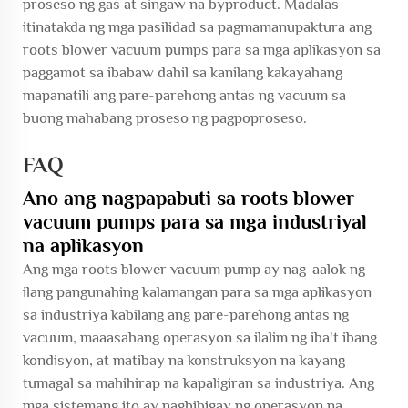
proseso ng gas at singaw na byproduct. Madalas
itinatakda ng mga pasilidad sa pagmamanupaktura ang
roots blower vacuum pumps para sa mga aplikasyon sa
paggamot sa ibabaw dahil sa kanilang kakayahang
mapanatili ang pare-parehong antas ng vacuum sa
buong mahabang proseso ng pagpoproseso.
FAQ
Ano ang nagpapabuti sa roots blower
vacuum pumps para sa mga industriyal
na aplikasyon
Ang mga roots blower vacuum pump ay nag-aalok ng
ilang pangunahing kalamangan para sa mga aplikasyon
sa industriya kabilang ang pare-parehong antas ng
vacuum, maaasahang operasyon sa ilalim ng iba't ibang
kondisyon, at matibay na konstruksyon na kayang
tumagal sa mahihirap na kapaligiran sa industriya. Ang
mga sistemang ito ay nagbibigay ng operasyon na