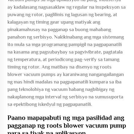
ay kadalasang nagsasaklaw ng regular na inspeksyon sa
puwang ng rotor, paglilinis ng lagusan ng bearing, at
kalagayan ng timing gear upang matiyak ang
pinakamahusay na pagganap sa buong mahabang
panahon ng serbisyo. Nakikinabang ang mga sistemang
ito mula sa mga programang pampigil na pagpapanatili
na kasama ang pagsubaybay sa pagvivibrate, pagtatala
ng temperatura, at periodicong pag-verify sa tamang
timing ng rotor. Ang matibay na disenyo ng roots
blower vacuum pumps ay karaniwang nangangailangan
ng mas hindi madalas na pagpapanatili kumpara sa iba
pang teknolohiya ng vacuum habang nagbibigay ng
nakaplanong mga interval ng serbisyo na sumusuporta
sa epektibong iskedyul ng pagpapanatili.
Paano mapapabuti ng mga pasilidad ang
pagganap ng roots blower vacuum pump
para sa tiyak na aplikasyon