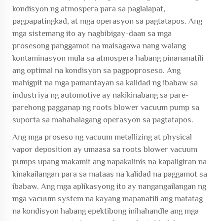
kondisyon ng atmospera para sa paglalapat,
pagpapatingkad, at mga operasyon sa pagtatapos. Ang
mga sistemang ito ay nagbibigay-daan sa mga
prosesong panggamot na maisagawa nang walang
kontaminasyon mula sa atmospera habang pinananatili
ang optimal na kondisyon sa pagpoproseso. Ang
mahigpit na mga pamantayan sa kalidad ng ibabaw sa
industriya ng automotive ay nakikinabang sa pare-
parehong pagganap ng roots blower vacuum pump sa
suporta sa mahahalagang operasyon sa pagtatapos.
Ang mga proseso ng vacuum metallizing at physical
vapor deposition ay umaasa sa roots blower vacuum
pumps upang makamit ang napakalinis na kapaligiran na
kinakailangan para sa mataas na kalidad na paggamot sa
ibabaw. Ang mga aplikasyong ito ay nangangailangan ng
mga vacuum system na kayang mapanatili ang matatag
na kondisyon habang epektibong inihahandle ang mga