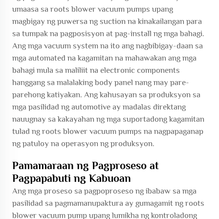
umaasa sa roots blower vacuum pumps upang
magbigay ng puwersa ng suction na kinakailangan para
sa tumpak na pagposisyon at pag-install ng mga bahagi.
Ang mga vacuum system na ito ang nagbibigay-daan sa
mga automated na kagamitan na mahawakan ang mga
bahagi mula sa maliliit na electronic components
hanggang sa malalaking body panel nang may pare-
parehong katiyakan. Ang kahusayan sa produksyon sa
mga pasilidad ng automotive ay madalas direktang
nauugnay sa kakayahan ng mga suportadong kagamitan
tulad ng roots blower vacuum pumps na nagpapaganap
ng patuloy na operasyon ng produksyon.
Pamamaraan ng Pagproseso at
Pagpapabuti ng Kabuoan
Ang mga proseso sa pagpoproseso ng ibabaw sa mga
pasilidad sa pagmamanupaktura ay gumagamit ng roots
blower vacuum pump upang lumikha ng kontroladong