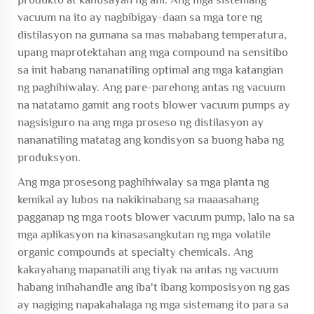
vacuum na ito ay nagbibigay-daan sa mga tore ng
distilasyon na gumana sa mas mababang temperatura,
upang maprotektahan ang mga compound na sensitibo
sa init habang nananatiling optimal ang mga katangian
ng paghihiwalay. Ang pare-parehong antas ng vacuum
na natatamo gamit ang roots blower vacuum pumps ay
nagsisiguro na ang mga proseso ng distilasyon ay
nananatiling matatag ang kondisyon sa buong haba ng
produksyon.
Ang mga prosesong paghihiwalay sa mga planta ng
kemikal ay lubos na nakikinabang sa maaasahang
pagganap ng mga roots blower vacuum pump, lalo na sa
mga aplikasyon na kinasasangkutan ng mga volatile
organic compounds at specialty chemicals. Ang
kakayahang mapanatili ang tiyak na antas ng vacuum
habang inihahandle ang iba't ibang komposisyon ng gas
ay nagiging napakahalaga ng mga sistemang ito para sa