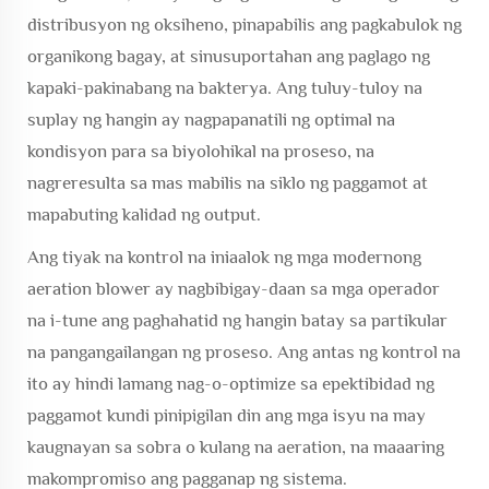
distribusyon ng oksiheno, pinapabilis ang pagkabulok ng
organikong bagay, at sinusuportahan ang paglago ng
kapaki-pakinabang na bakterya. Ang tuluy-tuloy na
suplay ng hangin ay nagpapanatili ng optimal na
kondisyon para sa biyolohikal na proseso, na
nagreresulta sa mas mabilis na siklo ng paggamot at
mapabuting kalidad ng output.
Ang tiyak na kontrol na iniaalok ng mga modernong
aeration blower ay nagbibigay-daan sa mga operador
na i-tune ang paghahatid ng hangin batay sa partikular
na pangangailangan ng proseso. Ang antas ng kontrol na
ito ay hindi lamang nag-o-optimize sa epektibidad ng
paggamot kundi pinipigilan din ang mga isyu na may
kaugnayan sa sobra o kulang na aeration, na maaaring
makompromiso ang pagganap ng sistema.