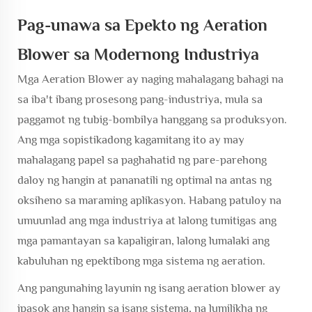
Pag-unawa sa Epekto ng Aeration
Blower sa Modernong Industriya
Mga Aeration Blower
ay naging mahalagang bahagi na
sa iba't ibang prosesong pang-industriya, mula sa
paggamot ng tubig-bombilya hanggang sa produksyon.
Ang mga sopistikadong kagamitang ito ay may
mahalagang papel sa paghahatid ng pare-parehong
daloy ng hangin at pananatili ng optimal na antas ng
oksiheno sa maraming aplikasyon. Habang patuloy na
umuunlad ang mga industriya at lalong tumitigas ang
mga pamantayan sa kapaligiran, lalong lumalaki ang
kabuluhan ng epektibong mga sistema ng aeration.
Ang pangunahing layunin ng isang aeration blower ay
ipasok ang hangin sa isang sistema, na lumilikha ng