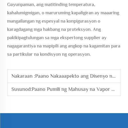
Gayunpaman, ang matitinding temperatura,
kahalumigmigan, o maruruming kapaligiran ay maaaring
mangailangan ng espesyal na konpigurasyon o
karagdagang mga hakbang na proteksyon. Ang
pakikipagtulungan sa mga ekspertong supplier ay
nagagarantiya na mapipili ang angkop na kagamitan para
sa partikular na kondisyon ng operasyon.
Nakaraan :
Paano Nakaaapekto ang Disenyo ng Blower sa Kahusayan ng Aeration?
Susunod:
Paano Pumili ng Mahusay na Vapor Compressor para sa Industriyal na Gamit?