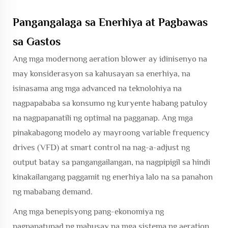
Pangangalaga sa Enerhiya at Pagbawas
sa Gastos
Ang mga modernong aeration blower ay idinisenyo na
may konsiderasyon sa kahusayan sa enerhiya, na
isinasama ang mga advanced na teknolohiya na
nagpapababa sa konsumo ng kuryente habang patuloy
na nagpapanatili ng optimal na pagganap. Ang mga
pinakabagong modelo ay mayroong variable frequency
drives (VFD) at smart control na nag-a-adjust ng
output batay sa pangangailangan, na nagpipigil sa hindi
kinakailangang paggamit ng enerhiya lalo na sa panahon
ng mababang demand.
Ang mga benepisyong pang-ekonomiya ng
pagpapatupad ng mahusay na mga sistema ng aeration