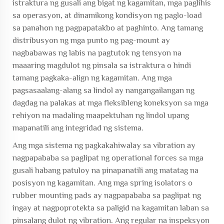
istraktura ng gusali ang bigat ng kagamitan, mga paglihis
sa operasyon, at dinamikong kondisyon ng paglo-load
sa panahon ng pagpapatakbo at paghinto. Ang tamang
distribusyon ng mga punto ng pag-mount ay
nagbabawas ng labis na pagtutok ng tensyon na
maaaring magdulot ng pinsala sa istraktura o hindi
tamang pagkaka-align ng kagamitan. Ang mga
pagsasaalang-alang sa lindol ay nangangailangan ng
dagdag na palakas at mga fleksibleng koneksyon sa mga
rehiyon na madaling maapektuhan ng lindol upang
mapanatili ang integridad ng sistema.
Ang mga sistema ng pagkakahiwalay sa vibration ay
nagpapababa sa paglipat ng operational forces sa mga
gusali habang patuloy na pinapanatili ang matatag na
posisyon ng kagamitan. Ang mga spring isolators o
rubber mounting pads ay nagpapababa sa paglipat ng
ingay at nagpoprotekta sa paligid na kagamitan laban sa
pinsalang dulot ng vibration. Ang regular na inspeksyon