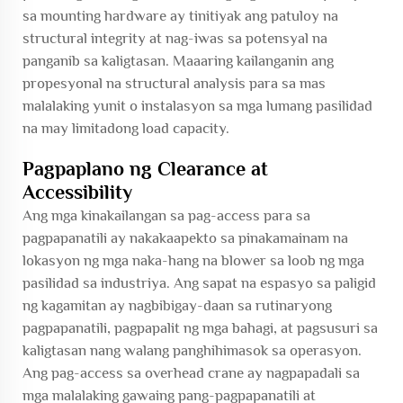
sa mounting hardware ay tinitiyak ang patuloy na
structural integrity at nag-iwas sa potensyal na
panganib sa kaligtasan. Maaaring kailanganin ang
propesyonal na structural analysis para sa mas
malalaking yunit o instalasyon sa mga lumang pasilidad
na may limitadong load capacity.
Pagpaplano ng Clearance at
Accessibility
Ang mga kinakailangan sa pag-access para sa
pagpapanatili ay nakakaapekto sa pinakamainam na
lokasyon ng mga naka-hang na blower sa loob ng mga
pasilidad sa industriya. Ang sapat na espasyo sa paligid
ng kagamitan ay nagbibigay-daan sa rutinaryong
pagpapanatili, pagpapalit ng mga bahagi, at pagsusuri sa
kaligtasan nang walang panghihimasok sa operasyon.
Ang pag-access sa overhead crane ay nagpapadali sa
mga malalaking gawaing pang-pagpapanatili at