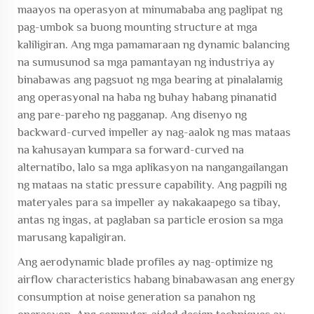
maayos na operasyon at minumababa ang paglipat ng
pag-umbok sa buong mounting structure at mga
kaliligiran. Ang mga pamamaraan ng dynamic balancing
na sumusunod sa mga pamantayan ng industriya ay
binabawas ang pagsuot ng mga bearing at pinalalamig
ang operasyonal na haba ng buhay habang pinanatid
ang pare-pareho ng pagganap. Ang disenyo ng
backward-curved impeller ay nag-aalok ng mas mataas
na kahusayan kumpara sa forward-curved na
alternatibo, lalo sa mga aplikasyon na nangangailangan
ng mataas na static pressure capability. Ang pagpili ng
materyales para sa impeller ay nakakaapego sa tibay,
antas ng ingas, at paglaban sa particle erosion sa mga
marusang kapaligiran.
Ang aerodynamic blade profiles ay nag-optimize ng
airflow characteristics habang binabawasan ang energy
consumption at noise generation sa panahon ng