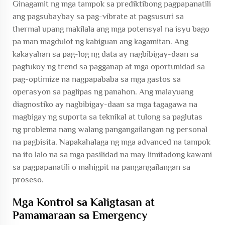
Ginagamit ng mga tampok sa prediktibong pagpapanatili
ang pagsubaybay sa pag-vibrate at pagsusuri sa
thermal upang makilala ang mga potensyal na isyu bago
pa man magdulot ng kabiguan ang kagamitan. Ang
kakayahan sa pag-log ng data ay nagbibigay-daan sa
pagtukoy ng trend sa pagganap at mga oportunidad sa
pag-optimize na nagpapababa sa mga gastos sa
operasyon sa paglipas ng panahon. Ang malayuang
diagnostiko ay nagbibigay-daan sa mga tagagawa na
magbigay ng suporta sa teknikal at tulong sa paglutas
ng problema nang walang pangangailangan ng personal
na pagbisita. Napakahalaga ng mga advanced na tampok
na ito lalo na sa mga pasilidad na may limitadong kawani
sa pagpapanatili o mahigpit na pangangailangan sa
proseso.
Mga Kontrol sa Kaligtasan at
Pamamaraan sa Emergency