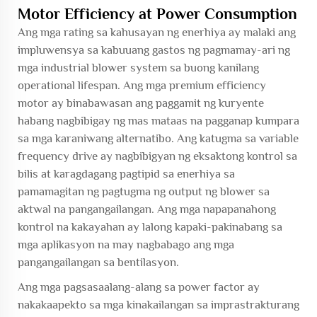
Motor Efficiency at Power Consumption
Ang mga rating sa kahusayan ng enerhiya ay malaki ang
impluwensya sa kabuuang gastos ng pagmamay-ari ng
mga industrial blower system sa buong kanilang
operational lifespan. Ang mga premium efficiency
motor ay binabawasan ang paggamit ng kuryente
habang nagbibigay ng mas mataas na pagganap kumpara
sa mga karaniwang alternatibo. Ang katugma sa variable
frequency drive ay nagbibigyan ng eksaktong kontrol sa
bilis at karagdagang pagtipid sa enerhiya sa
pamamagitan ng pagtugma ng output ng blower sa
aktwal na pangangailangan. Ang mga napapanahong
kontrol na kakayahan ay lalong kapaki-pakinabang sa
mga aplikasyon na may nagbabago ang mga
pangangailangan sa bentilasyon.
Ang mga pagsasaalang-alang sa power factor ay
nakakaapekto sa mga kinakailangan sa imprastrakturang