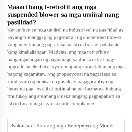
Maaari bang i-retrofit ang mga
suspended blower sa mga umiiral nang
pasilidad?
Karamihan sa mga umiiral na industriyal na pasilidad ay
kayang tumanggap ng pag-install ng suspended blower
kung may tamang pagtatasa sa istruktura at palakasin
kung kinakailangan. Madalas, ang mga retrofit ay
nangangailangan ng pagbabago sa ductwork at pag-
upgrade sa electrical system upang suportahan ang mga
bagong kagamitan. Ang propesyonal na pagtatasa sa
kondisyon ng umiiral na gusali ay nagagarantiya ng
ligtas na pag-install at optimal na performance habang
tinutukoy ang anumang kinakailangang pagpapabuti sa
istruktura o mga isyu sa code compliance.
Nakaraan :
Ano ang mga Benepisyo ng Modernong Mga Sistema ng Kagamitan para sa Paggamot ng Tubig-bombol?