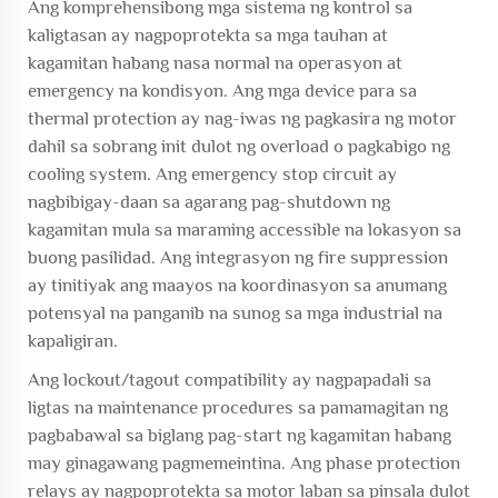
Ang komprehensibong mga sistema ng kontrol sa
kaligtasan ay nagpoprotekta sa mga tauhan at
kagamitan habang nasa normal na operasyon at
emergency na kondisyon. Ang mga device para sa
thermal protection ay nag-iwas ng pagkasira ng motor
dahil sa sobrang init dulot ng overload o pagkabigo ng
cooling system. Ang emergency stop circuit ay
nagbibigay-daan sa agarang pag-shutdown ng
kagamitan mula sa maraming accessible na lokasyon sa
buong pasilidad. Ang integrasyon ng fire suppression
ay tinitiyak ang maayos na koordinasyon sa anumang
potensyal na panganib na sunog sa mga industrial na
kapaligiran.
Ang lockout/tagout compatibility ay nagpapadali sa
ligtas na maintenance procedures sa pamamagitan ng
pagbabawal sa biglang pag-start ng kagamitan habang
may ginagawang pagmemeintina. Ang phase protection
relays ay nagpoprotekta sa motor laban sa pinsala dulot