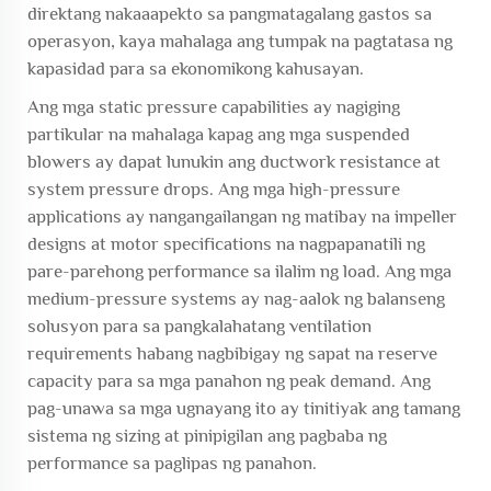
direktang nakaaapekto sa pangmatagalang gastos sa
operasyon, kaya mahalaga ang tumpak na pagtatasa ng
kapasidad para sa ekonomikong kahusayan.
Ang mga static pressure capabilities ay nagiging
partikular na mahalaga kapag ang mga suspended
blowers ay dapat lunukin ang ductwork resistance at
system pressure drops. Ang mga high-pressure
applications ay nangangailangan ng matibay na impeller
designs at motor specifications na nagpapanatili ng
pare-parehong performance sa ilalim ng load. Ang mga
medium-pressure systems ay nag-aalok ng balanseng
solusyon para sa pangkalahatang ventilation
requirements habang nagbibigay ng sapat na reserve
capacity para sa mga panahon ng peak demand. Ang
pag-unawa sa mga ugnayang ito ay tinitiyak ang tamang
sistema ng sizing at pinipigilan ang pagbaba ng
performance sa paglipas ng panahon.