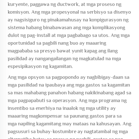
kuryente, paggawa ng ductwork, at mga proseso ng
komisyon. Ang mga propesyonal na serbisyo sa disenyo
ay nagsisiguro ng pinakamahusay na konpigurasyon ng
sistema habang binabawasan ang mga komplikasyong
dulot ng pag-install at mga pagbabago sa utos. Ang mga
oportunidad sa pagbili nang buo ay maaaring
magpababa sa presyo bawat yunit kapag ang ilang
pasilidad ay nangangailangan ng magkatulad na mga
espesipikasyon ng kagamitan.
Ang mga opsyon sa pagpopondo ay nagbibigay-daan sa
mga pasilidad na ipaubaya ang mga gastos sa kagamitan
sa mas mahabang panahon habang nakikinabang agad sa
mga pagpapabuti sa operasyon. Ang mga programa ng
insentibo sa enerhiya na inaalok ng mga utility ay
maaaring magkompensar sa paunang gastos para sa
mga napiling kagamitang may mataas na kahusayan. Ang
pagsusuri sa buhay-kostumbre ay nagtatambal ng mga