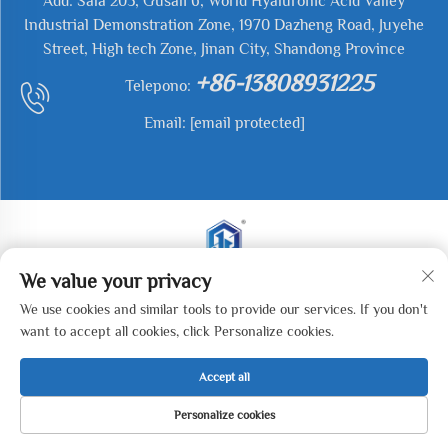
Add: Sala 205, Gusali 6, World Hyaluronic Acid Valley
Industrial Demonstration Zone, 1970 Dazheng Road, Juyehe
Street, High tech Zone, Jinan City, Shandong Province
+86-13808931225
Telepono:
Email:
[email protected]
We value your privacy
Copyright © 2026 Jianyu Weiye (Jinan) Machinery
We use cookies and similar tools to provide our services. If you don't
Technology Co., LTD. Ang lahat ng karapatan ay
want to accept all cookies, click Personalize cookies.
nakareserba. -
Patakaran sa Pagkapribado
Accept all
Personalize cookies
TAHANAN
MGA PRODUKTO
E-MAIL
TEL