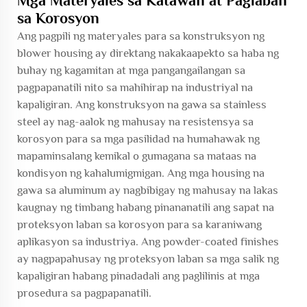
Mga Materyales sa Katawan at Paglaban
sa Korosyon
Ang pagpili ng materyales para sa konstruksyon ng
blower housing ay direktang nakakaapekto sa haba ng
buhay ng kagamitan at mga pangangailangan sa
pagpapanatili nito sa mahihirap na industriyal na
kapaligiran. Ang konstruksyon na gawa sa stainless
steel ay nag-aalok ng mahusay na resistensya sa
korosyon para sa mga pasilidad na humahawak ng
mapaminsalang kemikal o gumagana sa mataas na
kondisyon ng kahalumigmigan. Ang mga housing na
gawa sa aluminum ay nagbibigay ng mahusay na lakas
kaugnay ng timbang habang pinananatili ang sapat na
proteksyon laban sa korosyon para sa karaniwang
aplikasyon sa industriya. Ang powder-coated finishes
ay nagpapahusay ng proteksyon laban sa mga salik ng
kapaligiran habang pinadadali ang paglilinis at mga
prosedura sa pagpapanatili.