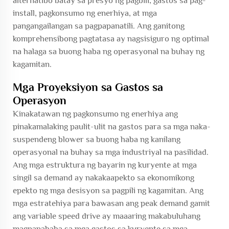
alternatibo batay sa presyo ng pagbili, gastos sa pag-
install, pagkonsumo ng enerhiya, at mga
pangangailangan sa pagpapanatili. Ang ganitong
komprehensibong pagtatasa ay nagsisiguro ng optimal
na halaga sa buong haba ng operasyonal na buhay ng
kagamitan.
Mga Proyeksiyon sa Gastos sa
Operasyon
Kinakatawan ng pagkonsumo ng enerhiya ang
pinakamalaking paulit-ulit na gastos para sa mga naka-
suspendeng blower sa buong haba ng kanilang
operasyonal na buhay sa mga industriyal na pasilidad.
Ang mga estruktura ng bayarin ng kuryente at mga
singil sa demand ay nakakaapekto sa ekonomikong
epekto ng mga desisyon sa pagpili ng kagamitan. Ang
mga estratehiya para bawasan ang peak demand gamit
ang variable speed drive ay maaaring makabuluhang
magpapababa sa mga gastos sa kuryente sa mga