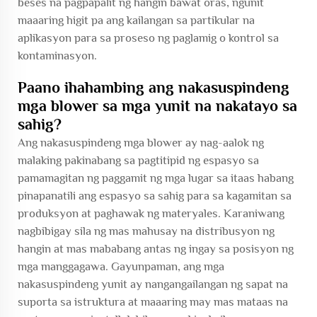
beses na pagpapalit ng hangin bawat oras, ngunit
maaaring higit pa ang kailangan sa partikular na
aplikasyon para sa proseso ng paglamig o kontrol sa
kontaminasyon.
Paano ihahambing ang nakasuspindeng
mga blower sa mga yunit na nakatayo sa
sahig?
Ang nakasuspindeng mga blower ay nag-aalok ng
malaking pakinabang sa pagtitipid ng espasyo sa
pamamagitan ng paggamit ng mga lugar sa itaas habang
pinapanatili ang espasyo sa sahig para sa kagamitan sa
produksyon at paghawak ng materyales. Karaniwang
nagbibigay sila ng mas mahusay na distribusyon ng
hangin at mas mababang antas ng ingay sa posisyon ng
mga manggagawa. Gayunpaman, ang mga
nakasuspindeng yunit ay nangangailangan ng sapat na
suporta sa istruktura at maaaring may mas mataas na