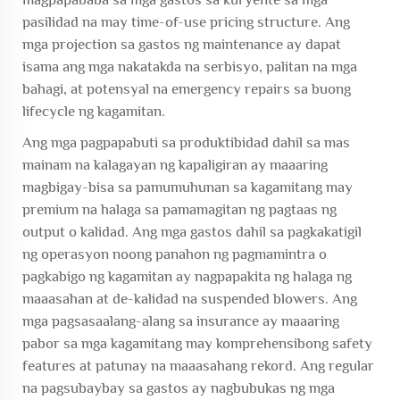
pasilidad na may time-of-use pricing structure. Ang
mga projection sa gastos ng maintenance ay dapat
isama ang mga nakatakda na serbisyo, palitan na mga
bahagi, at potensyal na emergency repairs sa buong
lifecycle ng kagamitan.
Ang mga pagpapabuti sa produktibidad dahil sa mas
mainam na kalagayan ng kapaligiran ay maaaring
magbigay-bisa sa pamumuhunan sa kagamitang may
premium na halaga sa pamamagitan ng pagtaas ng
output o kalidad. Ang mga gastos dahil sa pagkakatigil
ng operasyon noong panahon ng pagmamintra o
pagkabigo ng kagamitan ay nagpapakita ng halaga ng
maaasahan at de-kalidad na suspended blowers. Ang
mga pagsasaalang-alang sa insurance ay maaaring
pabor sa mga kagamitang may komprehensibong safety
features at patunay na maaasahang rekord. Ang regular
na pagsubaybay sa gastos ay nagbubukas ng mga