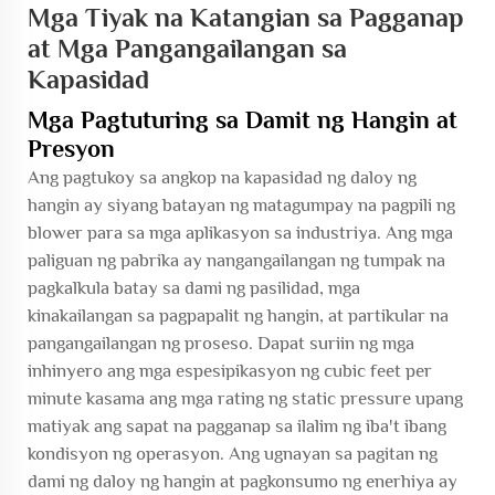
Mga Tiyak na Katangian sa Pagganap
at Mga Pangangailangan sa
Kapasidad
Mga Pagtuturing sa Damit ng Hangin at
Presyon
Ang pagtukoy sa angkop na kapasidad ng daloy ng
hangin ay siyang batayan ng matagumpay na pagpili ng
blower para sa mga aplikasyon sa industriya. Ang mga
paliguan ng pabrika ay nangangailangan ng tumpak na
pagkalkula batay sa dami ng pasilidad, mga
kinakailangan sa pagpapalit ng hangin, at partikular na
pangangailangan ng proseso. Dapat suriin ng mga
inhinyero ang mga espesipikasyon ng cubic feet per
minute kasama ang mga rating ng static pressure upang
matiyak ang sapat na pagganap sa ilalim ng iba't ibang
kondisyon ng operasyon. Ang ugnayan sa pagitan ng
dami ng daloy ng hangin at pagkonsumo ng enerhiya ay