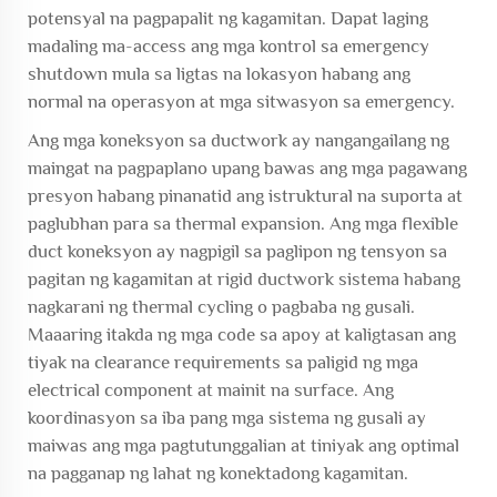
potensyal na pagpapalit ng kagamitan. Dapat laging
madaling ma-access ang mga kontrol sa emergency
shutdown mula sa ligtas na lokasyon habang ang
normal na operasyon at mga sitwasyon sa emergency.
Ang mga koneksyon sa ductwork ay nangangailang ng
maingat na pagpaplano upang bawas ang mga pagawang
presyon habang pinanatid ang istruktural na suporta at
paglubhan para sa thermal expansion. Ang mga flexible
duct koneksyon ay nagpigil sa paglipon ng tensyon sa
pagitan ng kagamitan at rigid ductwork sistema habang
nagkarani ng thermal cycling o pagbaba ng gusali.
Maaaring itakda ng mga code sa apoy at kaligtasan ang
tiyak na clearance requirements sa paligid ng mga
electrical component at mainit na surface. Ang
koordinasyon sa iba pang mga sistema ng gusali ay
maiwas ang mga pagtutunggalian at tiniyak ang optimal
na pagganap ng lahat ng konektadong kagamitan.