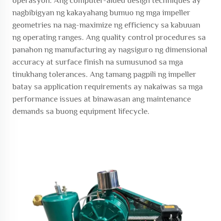
operasyon. Ang computer-aided design techniques ay
nagbibigyan ng kakayahang bumuo ng mga impeller
geometries na nag-maximize ng efficiency sa kabuuan
ng operating ranges. Ang quality control procedures sa
panahon ng manufacturing ay nagsiguro ng dimensional
accuracy at surface finish na sumusunod sa mga
tinukhang tolerances. Ang tamang pagpili ng impeller
batay sa application requirements ay nakaiwas sa mga
performance issues at binawasan ang maintenance
demands sa buong equipment lifecycle.