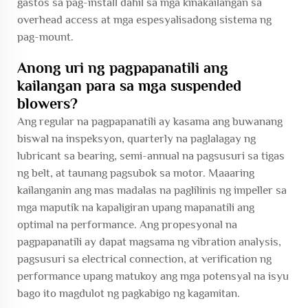
gastos sa pag-install dahil sa mga kinakailangan sa
overhead access at mga espesyalisadong sistema ng
pag-mount.
Anong uri ng pagpapanatili ang
kailangan para sa mga suspended
blowers?
Ang regular na pagpapanatili ay kasama ang buwanang
biswal na inspeksyon, quarterly na paglalagay ng
lubricant sa bearing, semi-annual na pagsusuri sa tigas
ng belt, at taunang pagsubok sa motor. Maaaring
kailanganin ang mas madalas na paglilinis ng impeller sa
mga maputik na kapaligiran upang mapanatili ang
optimal na performance. Ang propesyonal na
pagpapanatili ay dapat magsama ng vibration analysis,
pagsusuri sa electrical connection, at verification ng
performance upang matukoy ang mga potensyal na isyu
bago ito magdulot ng pagkabigo ng kagamitan.