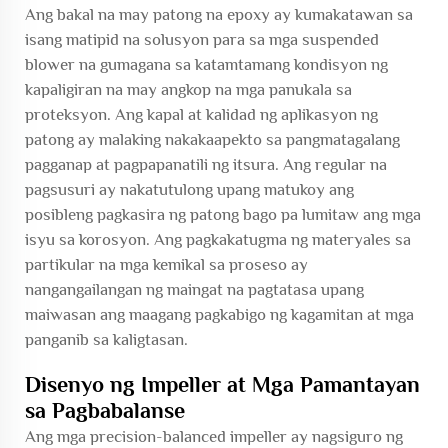
Ang bakal na may patong na epoxy ay kumakatawan sa
isang matipid na solusyon para sa mga suspended
blower na gumagana sa katamtamang kondisyon ng
kapaligiran na may angkop na mga panukala sa
proteksyon. Ang kapal at kalidad ng aplikasyon ng
patong ay malaking nakakaapekto sa pangmatagalang
pagganap at pagpapanatili ng itsura. Ang regular na
pagsusuri ay nakatutulong upang matukoy ang
posibleng pagkasira ng patong bago pa lumitaw ang mga
isyu sa korosyon. Ang pagkakatugma ng materyales sa
partikular na mga kemikal sa proseso ay
nangangailangan ng maingat na pagtatasa upang
maiwasan ang maagang pagkabigo ng kagamitan at mga
panganib sa kaligtasan.
Disenyo ng Impeller at Mga Pamantayan
sa Pagbabalanse
Ang mga precision-balanced impeller ay nagsiguro ng