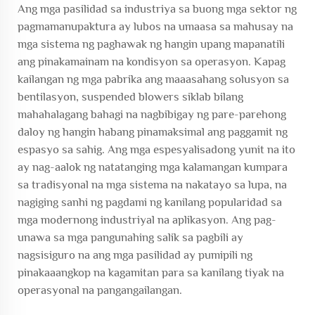
Ang mga pasilidad sa industriya sa buong mga sektor ng
pagmamanupaktura ay lubos na umaasa sa mahusay na
mga sistema ng paghawak ng hangin upang mapanatili
ang pinakamainam na kondisyon sa operasyon. Kapag
kailangan ng mga pabrika ang maaasahang solusyon sa
bentilasyon,
suspended blowers
siklab bilang
mahahalagang bahagi na nagbibigay ng pare-parehong
daloy ng hangin habang pinamaksimal ang paggamit ng
espasyo sa sahig. Ang mga espesyalisadong yunit na ito
ay nag-aalok ng natatanging mga kalamangan kumpara
sa tradisyonal na mga sistema na nakatayo sa lupa, na
nagiging sanhi ng pagdami ng kanilang popularidad sa
mga modernong industriyal na aplikasyon. Ang pag-
unawa sa mga pangunahing salik sa pagbili ay
nagsisiguro na ang mga pasilidad ay pumipili ng
pinakaaangkop na kagamitan para sa kanilang tiyak na
operasyonal na pangangailangan.