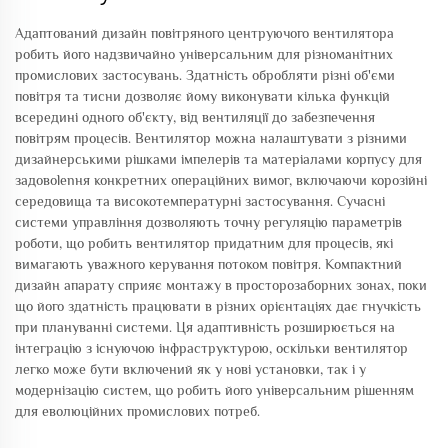
Адаптований дизайн повітряного центруючого вентилятора
робить його надзвичайно універсальним для різноманітних
промислових застосувань. Здатність обробляти різні об'єми
повітря та тисни дозволяє йому виконувати кілька функцій
всередині одного об'єкту, від вентиляції до забезпечення
повітрям процесів. Вентилятор можна налаштувати з різними
дизайнерськими рішками імпелерів та матеріалами корпусу для
задовolenня конкретних операційних вимог, включаючи корозійні
середовища та високотемпературні застосування. Сучасні
системи управління дозволяють точну регуляцію параметрів
роботи, що робить вентилятор придатним для процесів, які
вимагають уважного керування потоком повітря. Компактний
дизайн апарату сприяє монтажу в просторозаборних зонах, поки
що його здатність працювати в різних орієнтаціях дає гнучкість
при плануванні системи. Ця адаптивність розширюється на
інтеграцію з існуючою інфраструктурою, оскільки вентилятор
легко може бути включений як у нові установки, так і у
модернізацію систем, що робить його універсальним рішенням
для еволюційних промислових потреб.