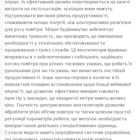
перше, їх ефективний дизайн перетворюється на нижчі
витрати на експлуатацію, оскільки вони можуть
підтримувати високий рівень продуктивності,
споживаючи менше енергії, ніж альтернативні розв'язки
для руху повітря. Міцне будівництво забезпечує
виняткову тривалість, що призводить до зменшення
необхідності у технічному обслуговуванні та
продовження строку служби. Ці вентилятори відмінно
впорюються з забезпеченням стабільного, надійного
потоку повітря при різних тискових умовах, що робить їх
ідеальними для застосувань, які вимагають постійної
продуктивності. Інша значна перевага полягає в їх
компактній площині встановлення щодо їхньої виїмкової
міцності, що дозволяє ефективно використовувати
простір у закладах, де квадратні метри мають велику
ціну. Гнучкість центрисипних вентиляторів дозволяє
обробляти різні об'єми повітря та тиски шляхом простої
регуляції параметрів роботи, що вилучає необхідність
використання декількох спеціалізованих одиниць.
Сучасні моделі мають передбачені системи управління,
що дозволяють точно регулювати потік повітря,