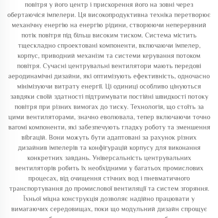
повітря у його центр і прискорення його на зовні через
обертаючіся імпелери. Ця високопродуктивна техніка перетворює
механічну енергію на енергію рідини, створюючи неперервний
потік повітря під більш високим тиском. Система містить
тщескладно спроектовані компоненти, включаючи імпелер,
корпус, приводний механізм та системи керування потоком
повітря. Сучасні центрувальні вентилятори мають передові
аеродинамічні дизайни, які оптимізують ефективність, одночасно
мінімізуючи витрату енергії. Ці одиниці особливо цінуються
завдяки своїй здатності підтримувати постійні швидкості потоку
повітря при різних вимогах до тиску. Технологія, що стоїть за
цими вентиляторами, значно еволювала, тепер включаючи точно
вагомі компоненти, які забезпечують гладку роботу та зменшення
вibrацій. Вони можуть бути адаптовані за рахунок різних
дизайнив імпелерів та конфігурацій корпусу для виконання
конкретних завдань. Універсальність центрувальних
вентиляторів робить їх необхідними у багатьох промислових
процесах, від очищення стічних вод і пневматичного
транспортування до промислової вентиляції та систем згоряння.
Їхньої міцна конструкція дозволяє надійно працювати у
вимагаючих середовищах, поки що модульний дизайн спрощує