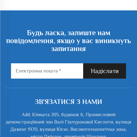
Будь ласка, залиште нам
повідомлення, якщо у вас виникнуть
запитання
Надіслати
ЗВ'ЯЗАТИСЯ З НАМИ
Add: Кімната 205, будинок 6, Промисловий
демонстраційний зон Валі Гіалуронової Кислоти, вулиця
Даженг 1970, вулиця Юєхе, Високотехнологічна зона,
місто Джінань, провінція Шандонг