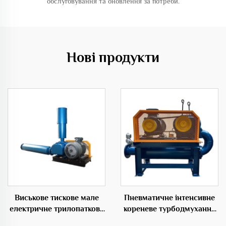
обслуговування та оновлення за потреби.
Нові продукти
Виськове тискове мале
Пневматичне інтенсивне
електричне трилопаткове
кореневе турбодмухання
дмухання для
як джерело енергії для