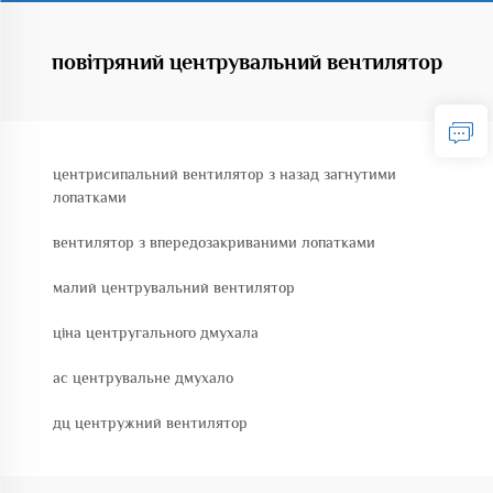
повітряний центрувальний вентилятор
центрисипальний вентилятор з назад загнутими
лопатками
вентилятор з впередозакриваними лопатками
малий центрувальний вентилятор
ціна центругального дмухала
ac центрувальне дмухало
дц центружний вентилятор