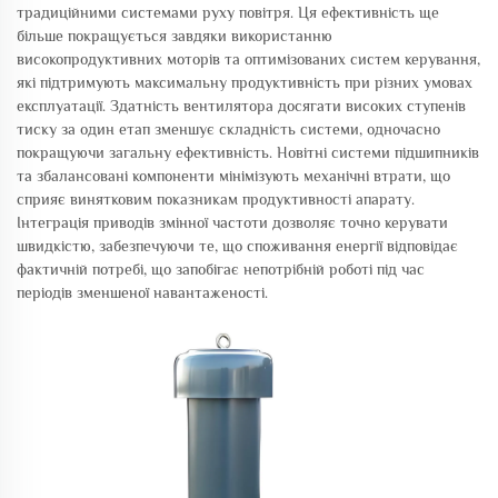
традиційними системами руху повітря. Ця ефективність ще
більше покращується завдяки використанню
високопродуктивних моторів та оптимізованих систем керування,
які підтримують максимальну продуктивність при різних умовах
експлуатації. Здатність вентилятора досягати високих ступенів
тиску за один етап зменшує складність системи, одночасно
покращуючи загальну ефективність. Новітні системи підшипників
та збалансовані компоненти мінімізують механічні втрати, що
сприяє винятковим показникам продуктивності апарату.
Інтеграція приводів змінної частоти дозволяє точно керувати
швидкістю, забезпечуючи те, що споживання енергії відповідає
фактичній потребі, що запобігає непотрібній роботі під час
періодів зменшеної навантаженості.