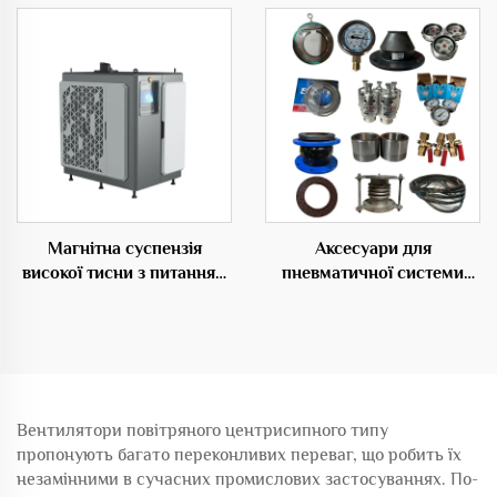
рибальських ферм
необхідного розділення
коренів
Магнітна суспензія
Аксесуари для
високої тисни з питанням
пневматичної системи
від AC електропостачання
транспортування
центруючого типу OEM
матеріалів
Вентилятори повітряного центрисипного типу
пропонують багато переконливих переваг, що робить їх
незамінними в сучасних промислових застосуваннях. По-